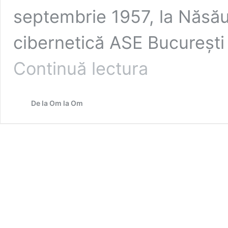
septembrie 1957, la Năsău
cibernetică ASE Bucureşti
BISTRIŢA-
Continuă lectura
NĂSĂUD.
OAMENI
CARE
De la Om la Om
SUNT:
CLEOPATRA
LORINŢIU