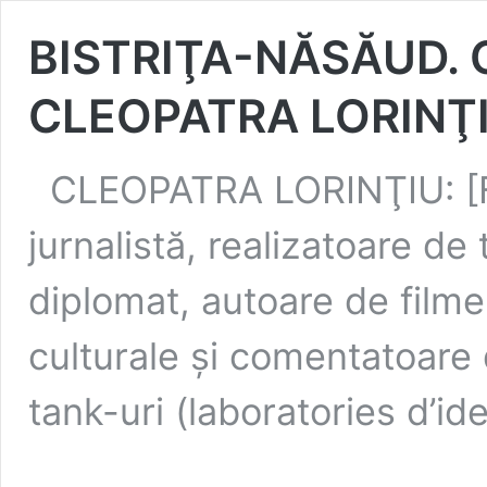
BISTRIŢA-NĂSĂUD. 
CLEOPATRA LORINŢ
CLEOPATRA LORINŢIU: [FI
jurnalistă, realizatoare de 
diplomat, autoare de film
culturale şi comentatoare 
tank-uri (laboratories d’id
S-a născ