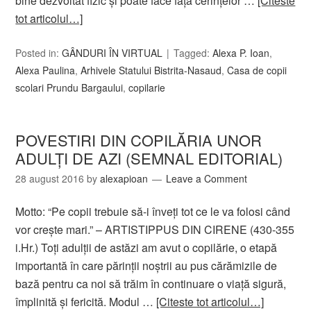
bine dezvoltat fizic şi poate face faţă cerinţelor …
[Citeste
tot articolul…]
Posted in:
GÂNDURI ÎN VIRTUAL
Tagged:
Alexa P. Ioan
,
Alexa Paulina
,
Arhivele Statului Bistrita-Nasaud
,
Casa de copii
scolari Prundu Bargaului
,
copilarie
POVESTIRI DIN COPILĂRIA UNOR
ADULŢI DE AZI (SEMNAL EDITORIAL)
28 august 2016
by
alexapioan
Leave a Comment
Motto: “Pe copii trebuie să-i înveţi tot ce le va folosi când
vor creşte mari.” – ARTISTIPPUS DIN CIRENE (430-355
i.Hr.) Toţi adulţii de astăzi am avut o copilărie, o etapă
importantă în care părinţii noştrii au pus cărămizile de
bază pentru ca noi să trăim în continuare o viaţă sigură,
împlinită şi fericită. Modul …
[Citeste tot articolul…]