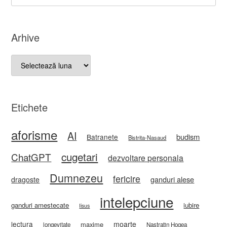
Arhive
Arhive
Etichete
aforisme
AI
budism
Batranete
Bistrita-Nasaud
cugetari
ChatGPT
dezvoltare personala
Dumnezeu
fericire
ganduri alese
dragoste
intelepciune
ganduri amestecate
iubire
Iisus
lectura
moarte
maxime
longevitate
Nastratin Hogea