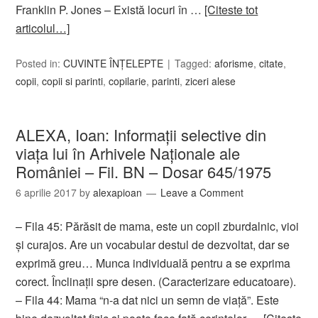
Franklin P. Jones – Există locuri în …
[Citeste tot
articolul…]
Posted in:
CUVINTE ÎNȚELEPTE
Tagged:
aforisme
,
citate
,
copii
,
copii si parinti
,
copilarie
,
parinti
,
ziceri alese
ALEXA, Ioan: Informaţii selective din
viaţa lui în Arhivele Naţionale ale
României – Fil. BN – Dosar 645/1975
6 aprilie 2017
by
alexapioan
Leave a Comment
– Fila 45: Părăsit de mama, este un copil zburdalnic, vioi
şi curajos. Are un vocabular destul de dezvoltat, dar se
exprimă greu… Munca individuală pentru a se exprima
corect. Înclinaţii spre desen. (Caracterizare educatoare).
– Fila 44: Mama “n-a dat nici un semn de viaţă”. Este