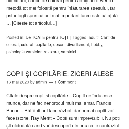
ultimii ani, cărţile de colorat pentru adulţi au devenit o
metodă tot mai folosită pentru înlăturarea stresului, iar
psihologii spun că cel mai important lucru este că ajută
…
[Citeste tot articolul…]
Posted in:
De TOATE pentru TOȚI
Tagged:
adulti
,
Carti de
colorat
,
colorat
,
copilarie
,
desen
,
divertisment
,
hobby
,
psihologia varstelor
,
relaxare
,
varstnici
COPII ȘI COPILĂRIE: ZICERI ALESE
16 mai 2020
by
admin
1 Comment
Citate despre copii și copilărie – Copiii ne îndulcesc
munca, dar ne fac nenorocul mult mai amar. Francis
Bacon – Bătrânii pot face război, dar numai copiii vor
face istorie. Ray Meritt – Copii sunt imprevizibili. Nu poți
ști niciodată când vor descoperi din nou că te contrazici.