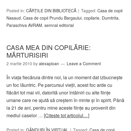
Posted in:
CĂRȚILE DIN BIBLIOTECĂ
Tagged:
Casa de copii
Nasaud
,
Casa de copii Prundu Bargaului
,
copilarie
,
Dumitrita
,
Paraschiva AVRAM
,
semnal editorial
CASA MEA DIN COPILĂRIE:
MĂRTURISIRI
2 martie 2010
by
alexapioan
Leave a Comment
În viaţa fiecăruia dintre noi, la un moment dat izbucneşte
un foc lăuntric. Pe parcursul vieţii, acest foc arde cu
flăcări tot mai vii, datorită unor întâlniri cu alte fiinţe
umane care ne ajută să creştem în minte şi în spirit. Până
la 21 de ani, pentru mine aceste fiinţe au provenit din
mediul caselor …
[Citeste tot articolul…]
Posted in:
GÂNDURI ÎN VIRTUAL
Tagged:
Casa de copii
,