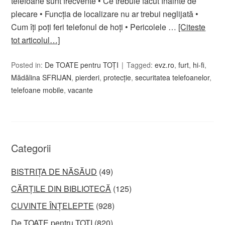
telefoane sunt frecvente • Ce trebuie făcut înainte de
plecare • Funcția de localizare nu ar trebui neglijată •
Cum îți poți feri telefonul de hoți • Pericolele …
[Citeste
tot articolul…]
Posted in:
De TOATE pentru TOȚI
Tagged:
evz.ro
,
furt
,
hi-fi
,
Mădălina SFRIJAN
,
pierderi
,
protecţie
,
securitatea telefoanelor
,
telefoane mobile
,
vacante
Categorii
BISTRIȚA DE NĂSĂUD
(49)
CĂRȚILE DIN BIBLIOTECĂ
(125)
CUVINTE ÎNȚELEPTE
(928)
De TOATE pentru TOȚI
(820)