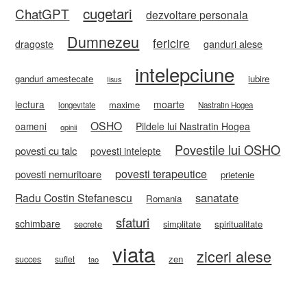
cugetari
ChatGPT
dezvoltare personala
Dumnezeu
fericire
ganduri alese
dragoste
intelepciune
ganduri amestecate
iubire
Iisus
lectura
moarte
maxime
longevitate
Nastratin Hogea
OSHO
oameni
Pildele lui Nastratin Hogea
opinii
Povestile lui OSHO
povesti cu talc
povesti intelepte
povesti terapeutice
povesti nemuritoare
prietenie
sanatate
Radu Costin Stefanescu
Romania
sfaturi
schimbare
secrete
simplitate
spiritualitate
viata
ziceri alese
zen
succes
suflet
tao