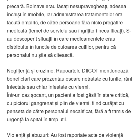
precară. Bolnavii erau lăsați nesupravegheați, adesea
închiși în imobile, iar administrarea tratamentelor era
făcută empiric, de către persoane fără nicio pregătire
medicală (femei de serviciu sau îngrijitori necalificați). S-
au descoperit situații în care medicamentele erau
distribuite în funcție de culoarea cutiilor, pentru că
personalul nu știa să citească.
Neglijență și cruzime: Rapoartele DIICOT menționează
beneficiari care prezentau escare netratate cu lunile, răni
infectate sau chiar infestate cu viermi.
Într-un caz șocant, un pacient a fost găsit în stare critică,
cu piciorul gangrenat și plin de viermi, fiind curățat cu
penseta de către personalul necalificat, fără a fi trimis de
urgență la spital în timp util.
Violență și abuzuri: Au fost raportate acte de violență