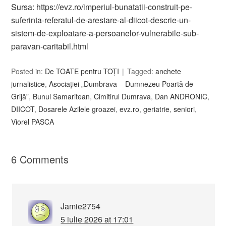
Sursa: https://evz.ro/imperiul-bunatatii-construit-pe-
suferinta-referatul-de-arestare-al-diicot-descrie-un-
sistem-de-exploatare-a-persoanelor-vulnerabile-sub-
paravan-caritabil.html
Posted in:
De TOATE pentru TOȚI
Tagged:
anchete
jurnalistice
,
Asociației „Dumbrava – Dumnezeu Poartă de
Grijă”
,
Bunul Samaritean
,
Cimitirul Dumrava
,
Dan ANDRONIC
,
DIICOT
,
Dosarele Azilele groazei
,
evz.ro
,
geriatrie
,
seniori
,
Viorel PASCA
6 Comments
Jamie2754
5 iulie 2026 at 17:01