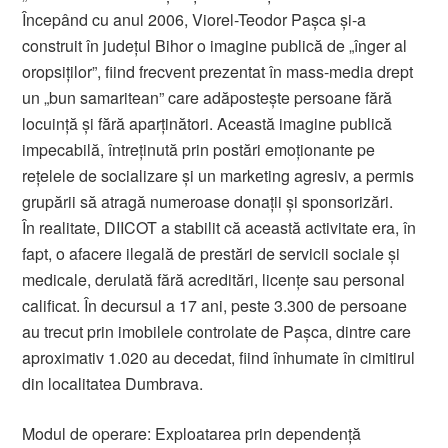
Începând cu anul 2006, Viorel-Teodor Pașca și-a
construit în județul Bihor o imagine publică de „înger al
oropsiților”, fiind frecvent prezentat în mass-media drept
un „bun samaritean” care adăpostește persoane fără
locuință și fără aparținători. Această imagine publică
impecabilă, întreținută prin postări emoționante pe
rețelele de socializare și un marketing agresiv, a permis
grupării să atragă numeroase donații și sponsorizări.
În realitate, DIICOT a stabilit că această activitate era, în
fapt, o afacere ilegală de prestări de servicii sociale și
medicale, derulată fără acreditări, licențe sau personal
calificat. În decursul a 17 ani, peste 3.300 de persoane
au trecut prin imobilele controlate de Pașca, dintre care
aproximativ 1.020 au decedat, fiind înhumate în cimitirul
din localitatea Dumbrava.
Modul de operare: Exploatarea prin dependență