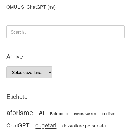
OMUL ȘI ChatGPT
(49)
Arhive
Arhive
Etichete
aforisme
AI
budism
Batranete
Bistrita-Nasaud
cugetari
ChatGPT
dezvoltare personala