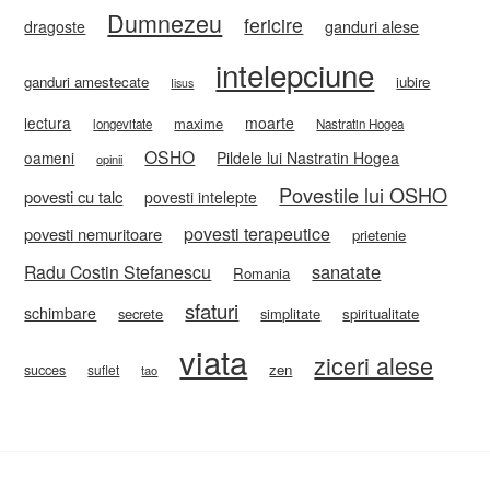
Dumnezeu
fericire
ganduri alese
dragoste
intelepciune
ganduri amestecate
iubire
Iisus
lectura
moarte
maxime
longevitate
Nastratin Hogea
OSHO
oameni
Pildele lui Nastratin Hogea
opinii
Povestile lui OSHO
povesti cu talc
povesti intelepte
povesti terapeutice
povesti nemuritoare
prietenie
sanatate
Radu Costin Stefanescu
Romania
sfaturi
schimbare
secrete
simplitate
spiritualitate
viata
ziceri alese
zen
succes
suflet
tao