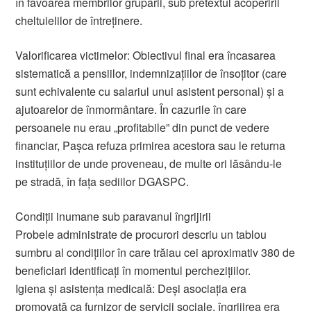
în favoarea membrilor grupării, sub pretextul acoperirii
cheltuielilor de întreținere.
Valorificarea victimelor: Obiectivul final era încasarea
sistematică a pensiilor, indemnizațiilor de însoțitor (care
sunt echivalente cu salariul unui asistent personal) și a
ajutoarelor de înmormântare. În cazurile în care
persoanele nu erau „profitabile” din punct de vedere
financiar, Pașca refuza primirea acestora sau le returna
instituțiilor de unde proveneau, de multe ori lăsându-le
pe stradă, în fața sediilor DGASPC.
Condiții inumane sub paravanul îngrijirii
Probele administrate de procurori descriu un tablou
sumbru al condițiilor în care trăiau cei aproximativ 380 de
beneficiari identificați în momentul perchezițiilor.
Igiena și asistența medicală: Deși asociația era
promovată ca furnizor de servicii sociale, îngrijirea era