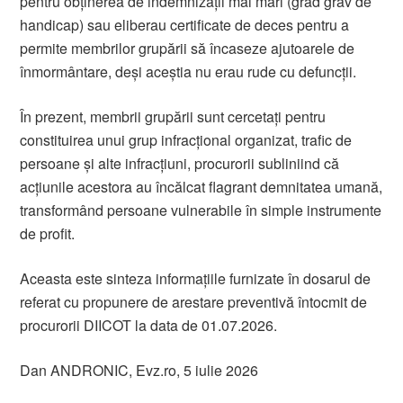
pentru obținerea de indemnizații mai mari (grad grav de
handicap) sau eliberau certificate de deces pentru a
permite membrilor grupării să încaseze ajutoarele de
înmormântare, deși aceștia nu erau rude cu defuncții.
În prezent, membrii grupării sunt cercetați pentru
constituirea unui grup infracțional organizat, trafic de
persoane și alte infracțiuni, procurorii subliniind că
acțiunile acestora au încălcat flagrant demnitatea umană,
transformând persoane vulnerabile în simple instrumente
de profit.
Aceasta este sinteza informațiile furnizate în dosarul de
referat cu propunere de arestare preventivă întocmit de
procurorii DIICOT la data de 01.07.2026.
Dan ANDRONIC, Evz.ro, 5 iulie 2026