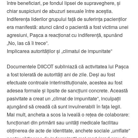
între beneficiari, pe fondul lipsei de supraveghere, și
chiar suspiciuni de abuzuri sexuale între aceștia.
Indiferența liderilor grupului față de suferința pacienților
era manifestă: atunci când o pacientă a fost victima unei
agresiuni, Pașca a reacționat cu indiferență, spunând
„No, las că îi trece”.
Implicarea autorităților și „climatul de impunitate”
Documentele DIICOT subliniază că activitatea lui Pașca
a fost tolerată de autorități ani de zile. Deși au fost
efectuate controale interinstituționale, acestea au fost
adesea formale și lipsite de sancțiuni concrete. Această
pasivitate a creat un „climat de impunitate”, inculpații
ajungând să creadă că sunt invulnerabili în fața legii.
Mai mult, ancheta a scos la iveală o rețea de colaborare:
funcționari din primării sau unități medicale facilitau
obținerea de acte de identitate, anchete sociale „umflate”