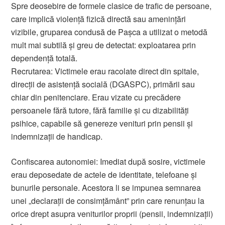
Spre deosebire de formele clasice de trafic de persoane,
care implică violență fizică directă sau amenințări
vizibile, gruparea condusă de Pașca a utilizat o metodă
mult mai subtilă și greu de detectat: exploatarea prin
dependență totală.
Recrutarea: Victimele erau racolate direct din spitale,
direcții de asistență socială (DGASPC), primării sau
chiar din penitenciare. Erau vizate cu precădere
persoanele fără tutore, fără familie și cu dizabilități
psihice, capabile să genereze venituri prin pensii și
indemnizații de handicap.
Confiscarea autonomiei: Imediat după sosire, victimele
erau deposedate de actele de identitate, telefoane și
bunurile personale. Acestora li se impunea semnarea
unei „declarații de consimțământ” prin care renunțau la
orice drept asupra veniturilor proprii (pensii, indemnizații)