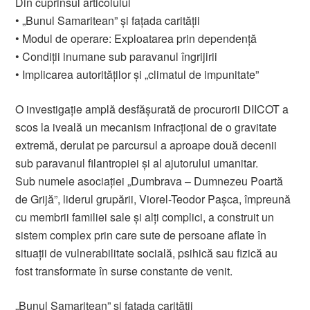
Din cuprinsul articolului
• „Bunul Samaritean” și fațada carității
• Modul de operare: Exploatarea prin dependență
• Condiții inumane sub paravanul îngrijirii
• Implicarea autorităților și „climatul de impunitate”
O investigație amplă desfășurată de procurorii DIICOT a
scos la iveală un mecanism infracțional de o gravitate
extremă, derulat pe parcursul a aproape două decenii
sub paravanul filantropiei și al ajutorului umanitar.
Sub numele asociației „Dumbrava – Dumnezeu Poartă
de Grijă”, liderul grupării, Viorel-Teodor Pașca, împreună
cu membrii familiei sale și alți complici, a construit un
sistem complex prin care sute de persoane aflate în
situații de vulnerabilitate socială, psihică sau fizică au
fost transformate în surse constante de venit.
„Bunul Samaritean” și fațada carității