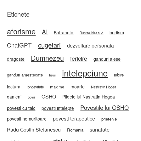
Etichete
aforisme
AI
budism
Batranete
Bistrita-Nasaud
cugetari
ChatGPT
dezvoltare personala
Dumnezeu
fericire
ganduri alese
dragoste
intelepciune
ganduri amestecate
iubire
Iisus
lectura
moarte
maxime
longevitate
Nastratin Hogea
OSHO
oameni
Pildele lui Nastratin Hogea
opinii
Povestile lui OSHO
povesti cu talc
povesti intelepte
povesti terapeutice
povesti nemuritoare
prietenie
sanatate
Radu Costin Stefanescu
Romania
sfaturi