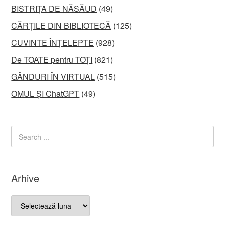
BISTRIȚA DE NĂSĂUD
(49)
CĂRȚILE DIN BIBLIOTECĂ
(125)
CUVINTE ÎNȚELEPTE
(928)
De TOATE pentru TOȚI
(821)
GÂNDURI ÎN VIRTUAL
(515)
OMUL ȘI ChatGPT
(49)
Arhive
Arhive