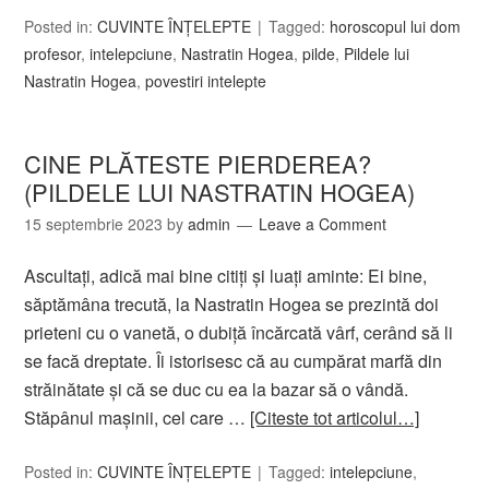
Posted in:
CUVINTE ÎNȚELEPTE
Tagged:
horoscopul lui dom
profesor
,
intelepciune
,
Nastratin Hogea
,
pilde
,
Pildele lui
Nastratin Hogea
,
povestiri intelepte
CINE PLĂTESTE PIERDEREA?
(PILDELE LUI NASTRATIN HOGEA)
15 septembrie 2023
by
admin
Leave a Comment
Ascultați, adică mai bine citiți și luați aminte: Ei bine,
săptămâna trecută, la Nastratin Hogea se prezintă doi
prieteni cu o vanetă, o dubiță încărcată vârf, cerând să li
se facă dreptate. Îi istorisesc că au cumpărat marfă din
străinătate și că se duc cu ea la bazar să o vândă.
Stăpânul mașinii, cel care …
[Citeste tot articolul…]
Posted in:
CUVINTE ÎNȚELEPTE
Tagged:
intelepciune
,