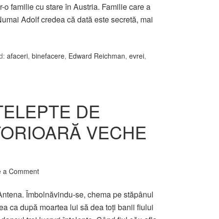
o familie cu stare în Austria. Familie care a
 Numai Adolf credea că dată este secretă, mai
d:
afaceri
,
binefacere
,
Edward Reichman
,
evrei
,
NŢELEPTE DE
STORIOARĂ VECHE
e a Comment
 Antena. Îmbolnăvindu-se, chema pe stăpânul
tea ca după moartea lui să dea toţi banii fiului