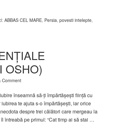
d:
ABBAS CEL MARE
,
Persia
,
povesti intelepte
,
ENŢIALE
I OSHO)
a Comment
 iubire înseamnă să-ţi împărtăşeşti fiinţă cu
 iubirea te ajuta s-o împărtăşeşti, iar orice
anecdota despre trei călători care mergeau la
îl întreabă pe primul: “Cat timp ai să stai …