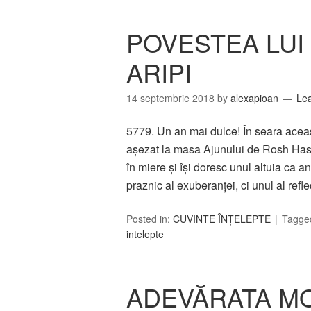
POVESTEA LUI
ARIPI
14 septembrie 2018
by
alexapioan
Le
5779. Un an mai dulce! În seara aceast
aşezat la masa Ajunului de Rosh Hash
în miere şi îşi doresc unul altuia ca a
praznic al exuberanţei, ci unul al refl
Posted in:
CUVINTE ÎNȚELEPTE
Tagge
intelepte
ADEVĂRATA MO