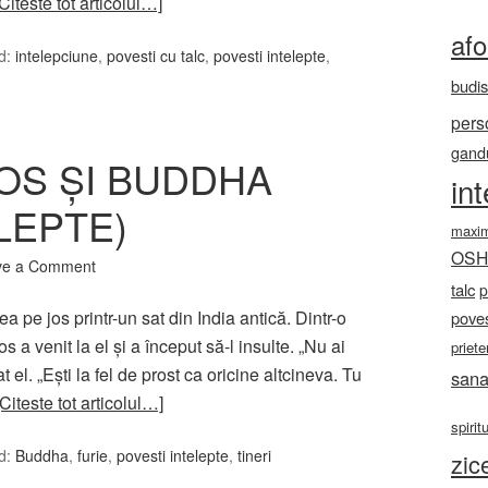
[Citeste tot articolul…]
af
d:
intelepciune
,
povesti cu talc
,
povesti intelepte
,
budi
pers
gandu
OS ȘI BUDDHA
in
LEPTE)
maxi
OS
ve a Comment
talc
p
 pe jos printr-un sat din India antică. Dintr-o
poves
os a venit la el şi a început să-l insulte. „Nu ai
priete
gat el. „Eşti la fel de prost ca oricine altcineva. Tu
sana
[Citeste tot articolul…]
spirit
d:
Buddha
,
furie
,
povesti intelepte
,
tineri
zic