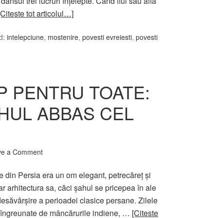
dansul trei lucruri înţelepte. Când fiul său afla
[Citeste tot articolul…]
d:
intelepciune
,
mostenire
,
povesti evreiesti
,
povesti
MP PENTRU TOATE:
AHUL ABBAS CEL
ve a Comment
 din Persia era un om elegant, petrecăreţ şi
iar arhitectura sa, căci şahul se pricepea în ale
desăvârşire a perioadei clasice persane. Zilele
şi îngreunate de mâncărurile indiene, …
[Citeste