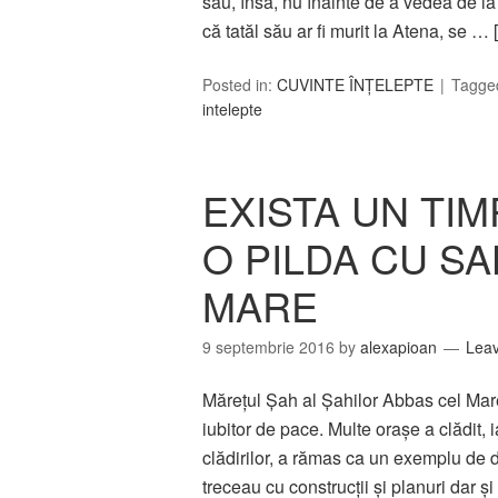
său, însă, nu înainte de a vedea de la 
că tatăl său ar fi murit la Atena, se …
Posted in:
CUVINTE ÎNȚELEPTE
Tagge
intelepte
EXISTA UN TI
O PILDA CU S
MARE
9 septembrie 2016
by
alexapioan
Lea
Măreţul Şah al Şahilor Abbas cel Mare
iubitor de pace. Multe oraşe a clădit, 
clădirilor, a rămas ca un exemplu de 
treceau cu construcţii şi planuri dar 