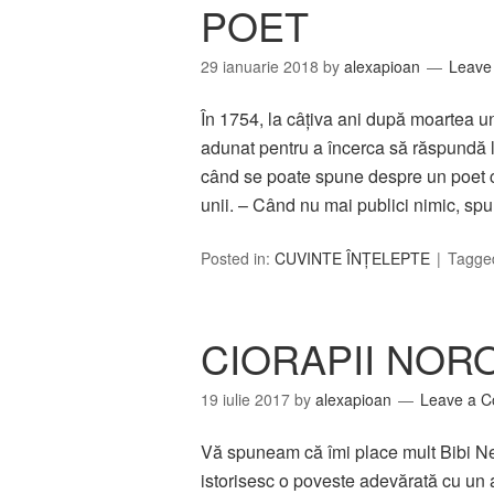
POET
29 ianuarie 2018
by
alexapioan
Leave
În 1754, la câţiva ani după moartea un
adunat pentru a încerca să răspundă l
când se poate spune despre un poet c
unii. – Când nu mai publici nimic, sp
Posted in:
CUVINTE ÎNȚELEPTE
Tagge
CIORAPII NOR
19 iulie 2017
by
alexapioan
Leave a 
Vă spuneam că îmi place mult Bibi Ne
istorisesc o poveste adevărată cu un