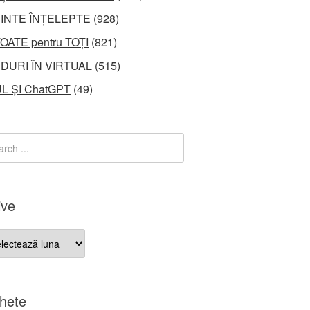
INTE ÎNȚELEPTE
(928)
OATE pentru TOȚI
(821)
DURI ÎN VIRTUAL
(515)
L ȘI ChatGPT
(49)
ive
ve
chete