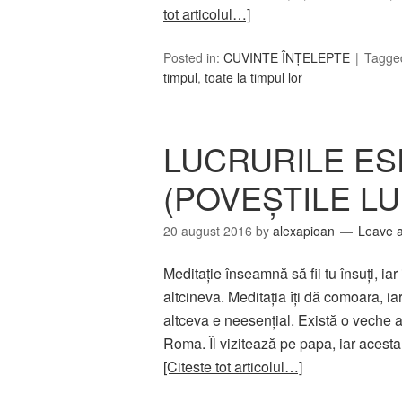
tot articolul…]
Posted in:
CUVINTE ÎNȚELEPTE
Tagge
timpul
,
toate la timpul lor
LUCRURILE ES
(POVEŞTILE LU
20 august 2016
by
alexapioan
Leave 
Meditaţie înseamnă să fii tu însuţi, iar
altcineva. Meditaţia îţi dă comoara, iar
altceva e neesenţial. Există o veche 
Roma. Îl vizitează pe papa, iar acesta 
[Citeste tot articolul…]