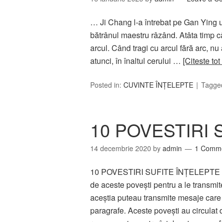
… Ji Chang l-a întrebat pe Gan Ying 
bătrânul maestru râzând. Atâta timp câ
arcul. Când tragi cu arcul fără arc, nu
atunci, în înaltul cerului …
[Citeste tot
Posted in:
CUVINTE ÎNȚELEPTE
Tagge
10 POVESTIRI 
14 decembrie 2020
by
admin
1 Comm
10 POVESTIRI SUFITE ÎNŢELEPTE De ce
de aceste poveşti pentru a le transmite
aceştia puteau transmite mesaje care a
paragrafe. Aceste poveşti au circulat d