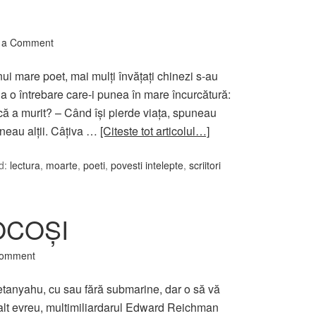
 a Comment
ui mare poet, mai mulţi învăţaţi chinezi s-au
a o întrebare care-i punea în mare încurcătură:
ă a murit? – Când îşi pierde viaţa, spuneau
uneau alţii. Câţiva …
[Citeste tot articolul…]
d:
lectura
,
moarte
,
poeti
,
povesti intelepte
,
scriitori
OCOŞI
Comment
tanyahu, cu sau fără submarine, dar o să vă
 alt evreu, multimiliardarul Edward Reichman