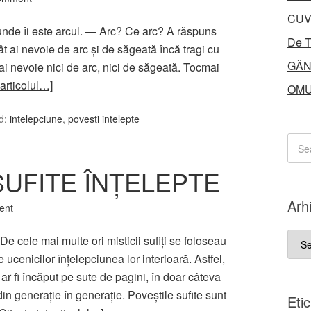
CUV
unde îi este arcul. ― Arc? Ce arc? A răspuns
De T
t ai nevoie de arc şi de săgeată încă tragi cu
GÂN
 ai nevoie nici de arc, nici de săgeată. Tocmai
 articolul…]
OMU
d:
intelepciune
,
povesti intelepte
SUFITE ÎNŢELEPTE
Arh
ent
Arhi
le mai multe ori misticii sufiţi se foloseau
 ucenicilor înţelepciunea lor interioară. Astfel,
r fi încăput pe sute de pagini, în doar câteva
in generaţie în generaţie. Poveştile sufite sunt
Eti