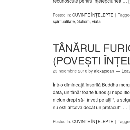
recunoscute pentru înţelepciunea …
Posted in:
CUVINTE ÎNȚELEPTE
Tagge
spiritualitate
,
Sufism
,
viata
TÂNĂRUL FURI
(POVEȘTI ÎNȚE
23 noiembrie 2018
by
alexapioan
Lea
Într-o dimineaţă însorită Buddha mergea
dată, un tânăr foarte furios şi nepolitic
niciun drept să-i înveţi pe alţii”, a stri
nu eşti altceva decât un prefăcut”. …
Posted in:
CUVINTE ÎNȚELEPTE
Tagge