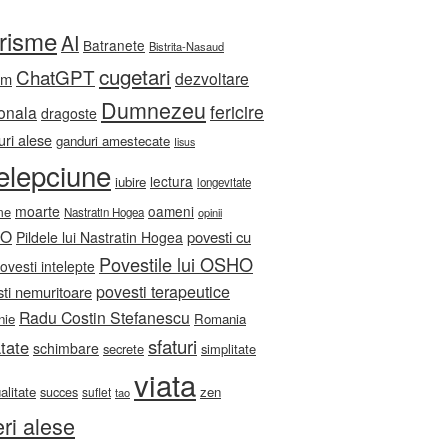
orisme
AI
Batranete
Bistrita-Nasaud
cugetari
ChatGPT
dezvoltare
sm
Dumnezeu
fericire
onala
dragoste
ri alese
ganduri amestecate
Iisus
telepciune
lectura
iubire
longevitate
moarte
oameni
me
Nastratin Hogea
opinii
HO
povesti cu
Pildele lui Nastratin Hogea
Povestile lui OSHO
ovesti intelepte
povesti terapeutice
ti nemuritoare
Radu Costin Stefanescu
nie
Romania
sfaturi
tate
schimbare
secrete
simplitate
viata
ualitate
zen
succes
suflet
tao
eri alese