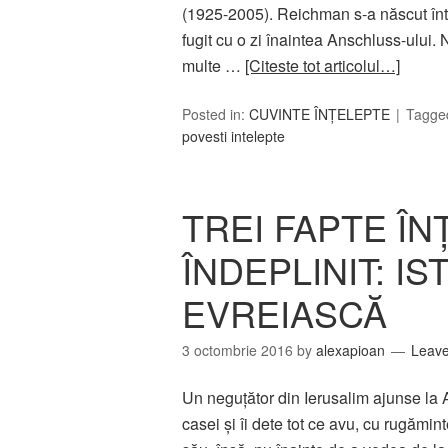
(1925-2005). Reichman s-a născut într-
fugit cu o zi înaintea Anschluss-ului.
multe …
[Citeste tot articolul…]
Posted in:
CUVINTE ÎNȚELEPTE
Tagge
povesti intelepte
TREI FAPTE Î
ÎNDEPLINIT: I
EVREIASCĂ
3 octombrie 2016
by
alexapioan
Leav
Un neguţător din Ierusalim ajunse la
casei şi îi dete tot ce avu, cu rugămin