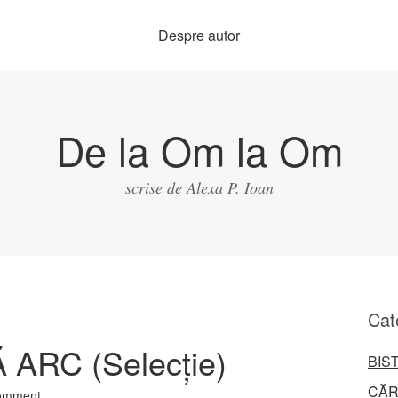
Despre autor
De la Om la Om
scrise de Alexa P. Ioan
Cat
ARC (Selecţie)
BIS
CĂR
omment