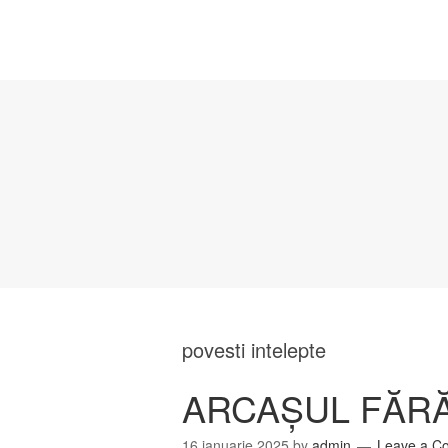
povesti intelepte
ARCAȘUL FĂRĂ 
16 ianuarie 2025
by
admin
Leave a C