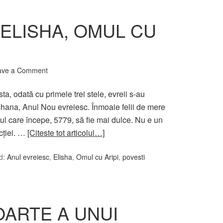
 ELISHA, OMUL CU
ave a Comment
a, odată cu primele trei stele, evreii s-au
ana, Anul Nou evreiesc. Înmoaie felii de mere
nul care începe, 5779, să fie mai dulce. Nu e un
ecţiei. …
[Citeste tot articolul…]
d:
Anul evreiesc
,
Elisha
,
Omul cu Aripi
,
povesti
ARTE A UNUI