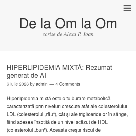
De la Om la Om
scrise de Alexa P. Ioan
HIPERLIPIDEMIA MIXTĂ: Rezumat
generat de AI
6 iulie 2026
by
admin
4 Comments
Hiperlipidemia mixtă este o tulburare metabolică
caracterizată prin niveluri crescute atât ale colesterolului
LDL (colesterolul „rău”), cât și ale trigliceridelor în sânge,
fiind adesea însoțită de un nivel scăzut de HDL
(colesterolul „bun”). Aceasta crește riscul de