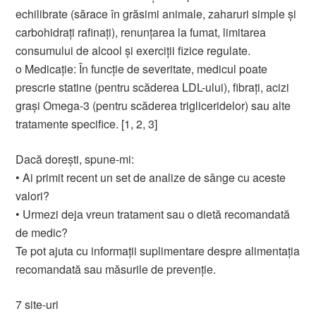
echilibrate (sărace în grăsimi animale, zaharuri simple și
carbohidrați rafinați), renunțarea la fumat, limitarea
consumului de alcool și exerciții fizice regulate.
o Medicație: În funcție de severitate, medicul poate
prescrie statine (pentru scăderea LDL-ului), fibrați, acizi
grași Omega-3 (pentru scăderea trigliceridelor) sau alte
tratamente specifice. [1, 2, 3]
Dacă dorești, spune-mi:
• Ai primit recent un set de analize de sânge cu aceste
valori?
• Urmezi deja vreun tratament sau o dietă recomandată
de medic?
Te pot ajuta cu informații suplimentare despre alimentația
recomandată sau măsurile de prevenție.
7 site-uri