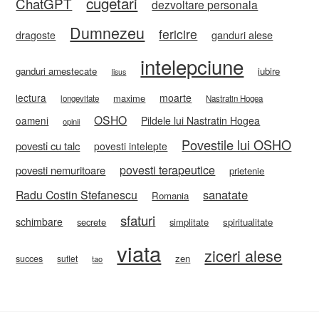
cugetari
ChatGPT
dezvoltare personala
Dumnezeu
fericire
ganduri alese
dragoste
intelepciune
ganduri amestecate
iubire
Iisus
lectura
moarte
maxime
longevitate
Nastratin Hogea
OSHO
oameni
Pildele lui Nastratin Hogea
opinii
Povestile lui OSHO
povesti cu talc
povesti intelepte
povesti terapeutice
povesti nemuritoare
prietenie
sanatate
Radu Costin Stefanescu
Romania
sfaturi
schimbare
secrete
simplitate
spiritualitate
viata
ziceri alese
zen
succes
suflet
tao