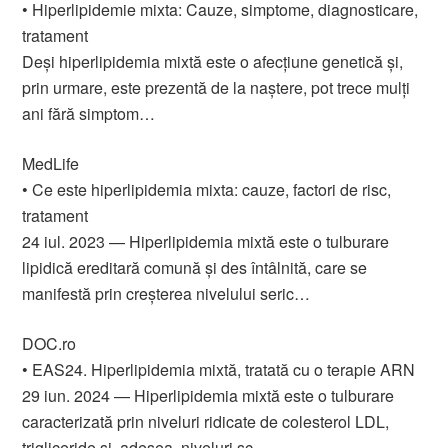
• Hiperlipidemie mixta: Cauze, simptome, diagnosticare,
tratament
Deși hiperlipidemia mixtă este o afecțiune genetică și,
prin urmare, este prezentă de la naștere, pot trece mulți
ani fără simptom…
MedLife
• Ce este hiperlipidemia mixta: cauze, factori de risc,
tratament
24 iul. 2023 — Hiperlipidemia mixtă este o tulburare
lipidică ereditară comună și des întâlnită, care se
manifestă prin creșterea nivelului seric…
DOC.ro
• EAS24. Hiperlipidemia mixtă, tratată cu o terapie ARN
29 iun. 2024 — Hiperlipidemia mixtă este o tulburare
caracterizată prin niveluri ridicate de colesterol LDL,
trigliceride și, adesea, niveluri sc…