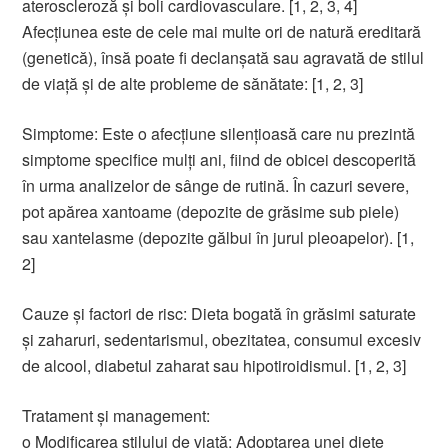
ateroscleroză și boli cardiovasculare. [1, 2, 3, 4]
Afecțiunea este de cele mai multe ori de natură ereditară
(genetică), însă poate fi declanșată sau agravată de stilul
de viață și de alte probleme de sănătate: [1, 2, 3]
Simptome: Este o afecțiune silențioasă care nu prezintă
simptome specifice mulți ani, fiind de obicei descoperită
în urma analizelor de sânge de rutină. În cazuri severe,
pot apărea xantoame (depozite de grăsime sub piele)
sau xantelasme (depozite gălbui în jurul pleoapelor). [1,
2]
Cauze și factori de risc: Dieta bogată în grăsimi saturate
și zaharuri, sedentarismul, obezitatea, consumul excesiv
de alcool, diabetul zaharat sau hipotiroidismul. [1, 2, 3]
Tratament și management:
o Modificarea stilului de viață: Adoptarea unei diete