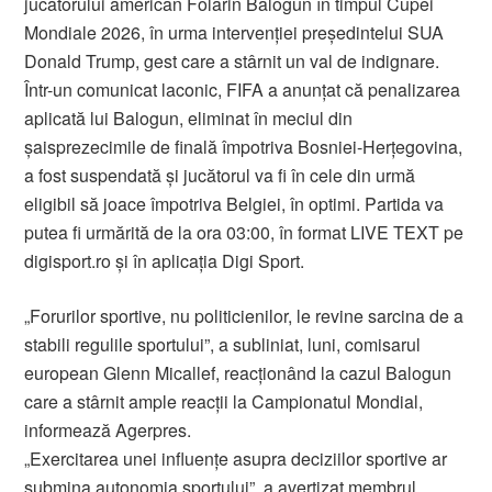
jucătorului american Folarin Balogun în timpul Cupei
Mondiale 2026, în urma intervenţiei preşedintelui SUA
Donald Trump, gest care a stârnit un val de indignare.
Într-un comunicat laconic, FIFA a anunţat că penalizarea
aplicată lui Balogun, eliminat în meciul din
şaisprezecimile de finală împotriva Bosniei-Herţegovina,
a fost suspendată şi jucătorul va fi în cele din urmă
eligibil să joace împotriva Belgiei, în optimi. Partida va
putea fi urmărită de la ora 03:00, în format LIVE TEXT pe
digisport.ro și în aplicația Digi Sport.
„Forurilor sportive, nu politicienilor, le revine sarcina de a
stabili regulile sportului”, a subliniat, luni, comisarul
european Glenn Micallef, reacţionând la cazul Balogun
care a stârnit ample reacţii la Campionatul Mondial,
informează Agerpres.
„Exercitarea unei influenţe asupra deciziilor sportive ar
submina autonomia sportului”, a avertizat membrul