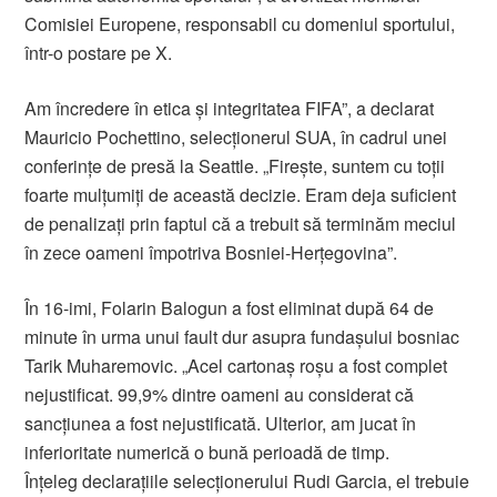
Comisiei Europene, responsabil cu domeniul sportului,
într-o postare pe X.
Am încredere în etica şi integritatea FIFA”, a declarat
Mauricio Pochettino, selecționerul SUA, în cadrul unei
conferinţe de presă la Seattle. „Fireşte, suntem cu toţii
foarte mulţumiţi de această decizie. Eram deja suficient
de penalizaţi prin faptul că a trebuit să terminăm meciul
în zece oameni împotriva Bosniei-Herţegovina”.
În 16-imi, Folarin Balogun a fost eliminat după 64 de
minute în urma unui fault dur asupra fundaşului bosniac
Tarik Muharemovic. „Acel cartonaş roşu a fost complet
nejustificat. 99,9% dintre oameni au considerat că
sancţiunea a fost nejustificată. Ulterior, am jucat în
inferioritate numerică o bună perioadă de timp.
Înţeleg declaraţiile selecţionerului Rudi Garcia, el trebuie