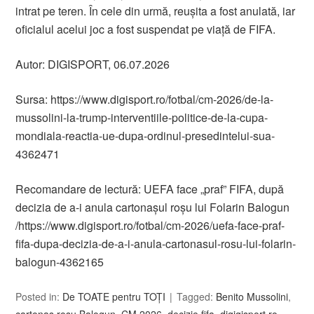
intrat pe teren. În cele din urmă, reușita a fost anulată, iar
oficialul acelui joc a fost suspendat pe viață de FIFA.
Autor: DIGISPORT, 06.07.2026
Sursa: https://www.digisport.ro/fotbal/cm-2026/de-la-
mussolini-la-trump-interventiile-politice-de-la-cupa-
mondiala-reactia-ue-dupa-ordinul-presedintelui-sua-
4362471
Recomandare de lectură: UEFA face „praf” FIFA, după
decizia de a-i anula cartonașul roșu lui Folarin Balogun
/https://www.digisport.ro/fotbal/cm-2026/uefa-face-praf-
fifa-dupa-decizia-de-a-i-anula-cartonasul-rosu-lui-folarin-
balogun-4362165
Posted in:
De TOATE pentru TOȚI
Tagged:
Benito Mussolini
,