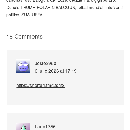
cartonas rosu Balogun
,
CM 2026
,
decizie fifa
,
digigisport.ro
,
Donald TRUMP
,
FOLARIN BALOGUN
,
fotbal mondial
,
interventii
politice
,
SUA
,
UEFA
18 Comments
Josie2950
6 iulie 2026 at 17:19
https://shorturl.fm/f2sm8
Lane1756