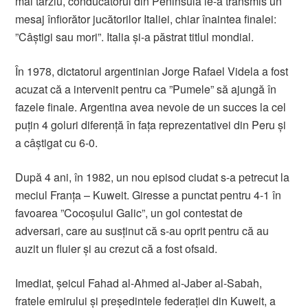
mai târziu, conducătorul din Peninsulă le-a transmis un
mesaj înfiorător jucătorilor Italiei, chiar înaintea finalei:
”Câștigi sau mori”. Italia și-a păstrat titlul mondial.
În 1978, dictatorul argentinian Jorge Rafael Videla a fost
acuzat că a intervenit pentru ca ”Pumele” să ajungă în
fazele finale. Argentina avea nevoie de un succes la cel
puțin 4 goluri diferență în fața reprezentativei din Peru și
a câștigat cu 6-0.
După 4 ani, în 1982, un nou episod ciudat s-a petrecut la
meciul Franța – Kuweit. Giresse a punctat pentru 4-1 în
favoarea ”Cocoșului Galic”, un gol contestat de
adversari, care au susținut că s-au oprit pentru că au
auzit un fluier și au crezut că a fost ofsaid.
Imediat, șeicul Fahad al-Ahmed al-Jaber al-Sabah,
fratele emirului și președintele federației din Kuweit, a