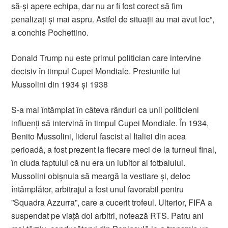
să-şi apere echipa, dar nu ar fi fost corect să fim
penalizaţi şi mai aspru. Astfel de situaţii au mai avut loc”,
a conchis Pochettino.
Donald Trump nu este primul politician care intervine
decisiv în timpul Cupei Mondiale. Presiunile lui
Mussolini din 1934 și 1938
S-a mai întâmplat în câteva rânduri ca unii politicieni
influenți să intervină în timpul Cupei Mondiale. În 1934,
Benito Mussolini, liderul fascist al Italiei din acea
perioadă, a fost prezent la fiecare meci de la turneul final,
în ciuda faptului că nu era un iubitor al fotbalului.
Mussolini obișnuia să meargă la vestiare și, deloc
întâmplător, arbitrajul a fost unul favorabil pentru
”Squadra Azzurra”, care a cucerit trofeul. Ulterior, FIFA a
suspendat pe viață doi arbitri, notează RTS. Patru ani