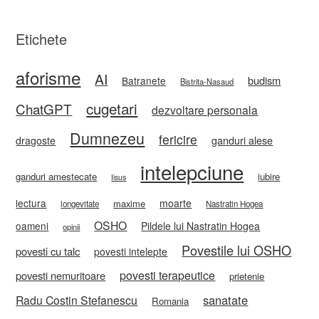
Etichete
aforisme
AI
budism
Batranete
Bistrita-Nasaud
cugetari
ChatGPT
dezvoltare personala
Dumnezeu
fericire
ganduri alese
dragoste
intelepciune
ganduri amestecate
iubire
Iisus
lectura
moarte
maxime
longevitate
Nastratin Hogea
OSHO
oameni
Pildele lui Nastratin Hogea
opinii
Povestile lui OSHO
povesti cu talc
povesti intelepte
povesti terapeutice
povesti nemuritoare
prietenie
sanatate
Radu Costin Stefanescu
Romania