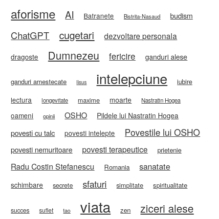
aforisme
AI
budism
Batranete
Bistrita-Nasaud
cugetari
ChatGPT
dezvoltare personala
Dumnezeu
fericire
ganduri alese
dragoste
intelepciune
ganduri amestecate
iubire
Iisus
lectura
moarte
maxime
longevitate
Nastratin Hogea
OSHO
oameni
Pildele lui Nastratin Hogea
opinii
Povestile lui OSHO
povesti cu talc
povesti intelepte
povesti terapeutice
povesti nemuritoare
prietenie
sanatate
Radu Costin Stefanescu
Romania
sfaturi
schimbare
secrete
simplitate
spiritualitate
viata
ziceri alese
zen
succes
suflet
tao