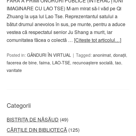
FĂRĂ A PRIMI ONORURI PUBLICE (INTERACŢIUNI
IMAGINARE CU LAO TSE) M-am mirat să-l văd pe Qi
Zhuang la uşa lui Lao Tse. Reprezentantul satului a
bătut drumul anevoios în sus, pe munte, pentru a aduce
vestea că respectatul senior Ju Shang a murit, iar
comunitatea făcea o colectă …
[Citeste tot articolul…]
Posted in:
GÂNDURI ÎN VIRTUAL
Tagged:
anonimat
,
donaţii
,
facerea de bine
,
faima
,
LAO-TSE
,
recunoaştere socială
,
tao
,
vanitate
Categorii
BISTRIȚA DE NĂSĂUD
(49)
CĂRȚILE DIN BIBLIOTECĂ
(125)