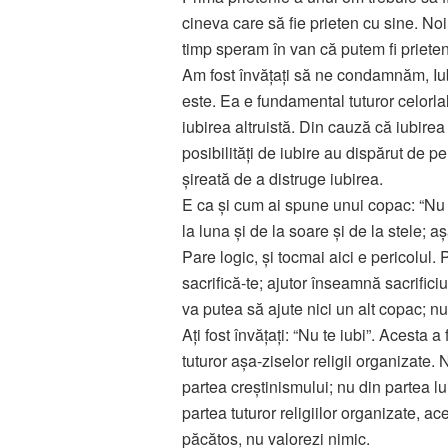
cineva care să fie prieten cu sine. Noi
timp speram în van că putem fi prieten
Am fost învăţaţi să ne condamnăm, Iub
este. Ea e fundamental tuturor celorlal
iubirea altruistă. Din cauză că iubire
posibilităţi de iubire au dispărut de p
şireată de a distruge iubirea.
E ca şi cum ai spune unui copac: “Nu 
la luna şi de la soare şi de la stele; aş
Pare logic, şi tocmai aici e pericolul. P
sacrifică-te; ajutor înseamnă sacrifici
va putea să ajute nici un alt copac; n
Aţi fost învăţaţi: “Nu te iubi”. Acesta
tuturor aşa-ziselor religii organizate. 
partea creştinismului; nu din partea l
partea tuturor religiilor organizate, a
păcătos, nu valorezi nimic.