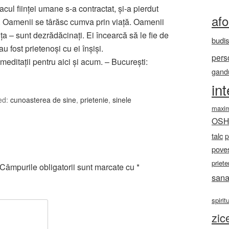
ul fiinţei umane s-a contractat, şi-a pierdut
af
 Oamenii se târăsc cumva prin viaţă. Oamenii
nţa – sunt dezrădăcinaţi. Ei încearcă să le fie de
budi
au fost prietenoşi cu ei înşişi.
pers
meditaţii pentru aici şi acum. – Bucureşti:
gandu
in
ed:
cunoasterea de sine
,
prietenie
,
sinele
maxi
OS
talc
p
poves
priete
Câmpurile obligatorii sunt marcate cu
*
sana
spirit
zic