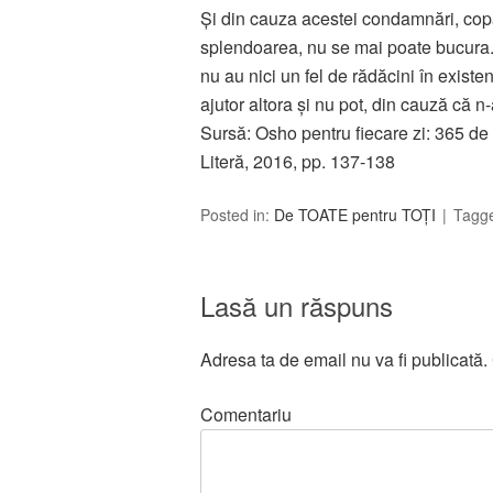
Şi din cauza acestei condamnări, copac
splendoarea, nu se mai poate bucura.
nu au nici un fel de rădăcini în existe
ajutor altora şi nu pot, din cauză că n-
Sursă: Osho pentru fiecare zi: 365 de 
Literă, 2016, pp. 137-138
Posted in:
De TOATE pentru TOȚI
Tagg
Lasă un răspuns
Adresa ta de email nu va fi publicată.
Comentariu