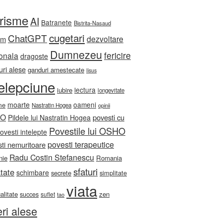
orisme
AI
Batranete
Bistrita-Nasaud
cugetari
ChatGPT
dezvoltare
sm
Dumnezeu
fericire
onala
dragoste
ri alese
ganduri amestecate
Iisus
telepciune
lectura
iubire
longevitate
moarte
oameni
me
Nastratin Hogea
opinii
HO
povesti cu
Pildele lui Nastratin Hogea
Povestile lui OSHO
ovesti intelepte
povesti terapeutice
ti nemuritoare
Radu Costin Stefanescu
nie
Romania
sfaturi
tate
schimbare
secrete
simplitate
viata
ualitate
zen
succes
suflet
tao
eri alese