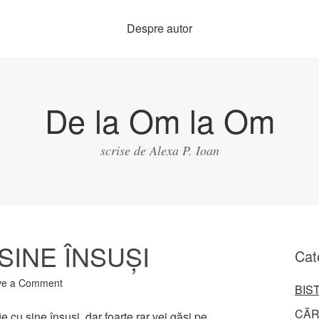
Despre autor
De la Om la Om
scrise de Alexa P. Ioan
SINE ÎNSUŞI
Cat
ve a Comment
BIS
CĂR
e cu sine însuşi, dar foarte rar vei găsi pe