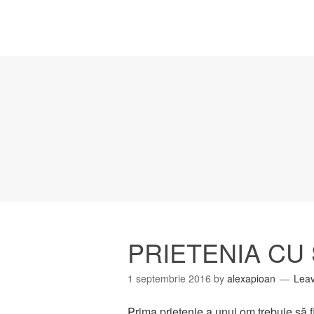
PRIETENIA CU 
1 septembrie 2016
by
alexapioan
Lea
Prima prietenie a unui om trebuie să fi