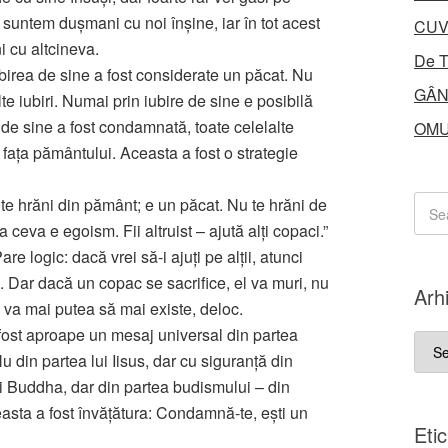
 suntem duşmani cu noi înşine, iar în tot acest
CUV
i cu altcineva.
De T
irea de sine a fost considerate un păcat. Nu
GÂN
te iubiri. Numai prin iubire de sine e posibilă
a de sine a fost condamnată, toate celelalte
OMU
e faţa pământului. Aceasta a fost o strategie
te hrăni din pământ; e un păcat. Nu te hrăni de
a ceva e egoism. Fii altruist – ajută alţi copaci.”
are logic: dacă vrei să-i ajuţi pe alţii, atunci
u. Dar dacă un copac se sacrifice, el va muri, nu
Arh
u va mai putea să mai existe, deloc.
 a fost aproape un mesaj universal din partea
Arhi
Nu din partea lui Iisus, dar cu siguranţă din
ui Buddha, dar din partea budismului – din
ceasta a fost învăţătura: Condamnă-te, eşti un
Eti