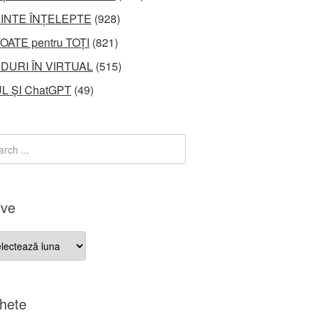
INTE ÎNȚELEPTE
(928)
OATE pentru TOȚI
(821)
DURI ÎN VIRTUAL
(515)
L ȘI ChatGPT
(49)
ive
ve
chete