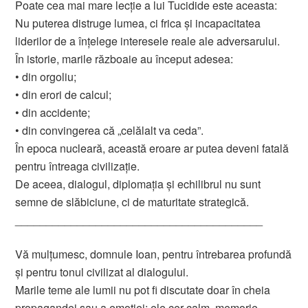
Poate cea mai mare lecție a lui Tucidide este aceasta:
Nu puterea distruge lumea, ci frica și incapacitatea
liderilor de a înțelege interesele reale ale adversarului.
În istorie, marile războaie au început adesea:
• din orgoliu;
• din erori de calcul;
• din accidente;
• din convingerea că „celălalt va ceda”.
În epoca nucleară, această eroare ar putea deveni fatală
pentru întreaga civilizație.
De aceea, dialogul, diplomația și echilibrul nu sunt
semne de slăbiciune, ci de maturitate strategică.
________________________________________
Vă mulțumesc, domnule Ioan, pentru întrebarea profundă
și pentru tonul civilizat al dialogului.
Marile teme ale lumii nu pot fi discutate doar în cheia
propagandei sau a emoției; ele cer calm, memorie