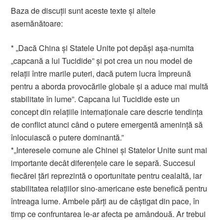
Baza de discuții sunt aceste texte și altele
asemănătoare:
* „Dacă China și Statele Unite pot depăși așa-numita
„capcană a lui Tucidide” și pot crea un nou model de
relații între marile puteri, dacă putem lucra împreună
pentru a aborda provocările globale și a aduce mai multă
stabilitate în lume”. Capcana lui Tucidide este un
concept din relațiile internaționale care descrie tendința
de conflict atunci când o putere emergentă amenință să
înlocuiască o putere dominantă.”
*„Interesele comune ale Chinei și Statelor Unite sunt mai
importante decât diferențele care le separă. Succesul
fiecărei țări reprezintă o oportunitate pentru cealaltă, iar
stabilitatea relațiilor sino-americane este benefică pentru
întreaga lume. Ambele părți au de câștigat din pace, în
timp ce confruntarea le-ar afecta pe amândouă. Ar trebui