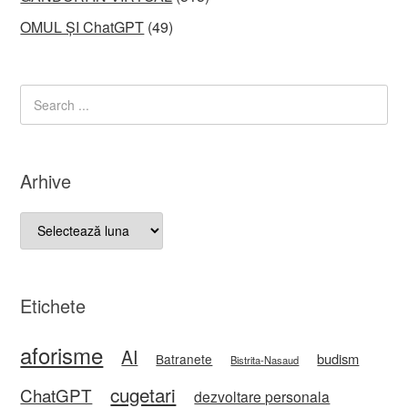
OMUL ȘI ChatGPT
(49)
Arhive
Arhive
Etichete
aforisme
AI
budism
Batranete
Bistrita-Nasaud
cugetari
ChatGPT
dezvoltare personala