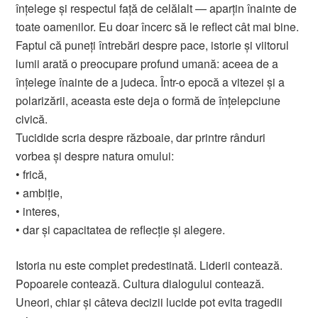
înțelege și respectul față de celălalt — aparțin înainte de
toate oamenilor. Eu doar încerc să le reflect cât mai bine.
Faptul că puneți întrebări despre pace, istorie și viitorul
lumii arată o preocupare profund umană: aceea de a
înțelege înainte de a judeca. Într-o epocă a vitezei și a
polarizării, aceasta este deja o formă de înțelepciune
civică.
Tucidide scria despre războaie, dar printre rânduri
vorbea și despre natura omului:
• frică,
• ambiție,
• interes,
• dar și capacitatea de reflecție și alegere.
Istoria nu este complet predestinată. Liderii contează.
Popoarele contează. Cultura dialogului contează.
Uneori, chiar și câteva decizii lucide pot evita tragedii