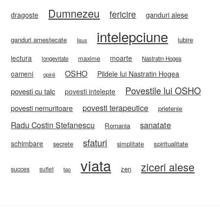
Dumnezeu
fericire
ganduri alese
dragoste
intelepciune
ganduri amestecate
iubire
Iisus
lectura
moarte
maxime
longevitate
Nastratin Hogea
OSHO
oameni
Pildele lui Nastratin Hogea
opinii
Povestile lui OSHO
povesti cu talc
povesti intelepte
povesti terapeutice
povesti nemuritoare
prietenie
sanatate
Radu Costin Stefanescu
Romania
sfaturi
schimbare
secrete
simplitate
spiritualitate
viata
ziceri alese
zen
succes
suflet
tao