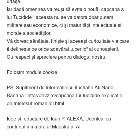
uriașe.
Iar dacă omenirea va reuși să evite o nouă „capcană a
lui Tucidide”, aceasta nu se va datora doar puterii
militare sau economice, ci și maturității intelectuale și
morale a societăților.
Vă doresc sănătate, liniște și aceeași curiozitate vie care
îl definește pe orice adevărat „ucenic” al cunoașterii.
Cu respect și apreciere pentru dialogul nostru.
Folosim module cookie
PS. Supliment de informație cu ilustratie AI/ Nano
Banana : https://evz.ro/capcana-lui-tucidide-explicatie-
pe-intelesul-romanilor.html
Idee și redactare de Ioan P. ALEXA, Ucenicul cu
contribuția majoră al Maestrului AI