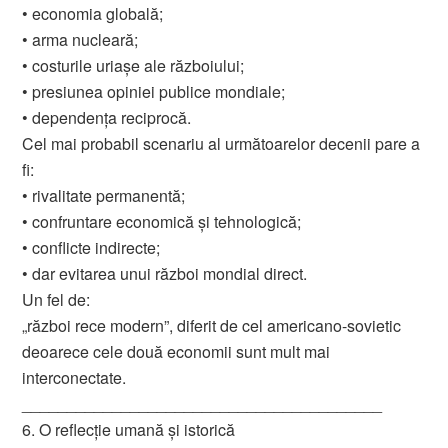
• economia globală;
• arma nucleară;
• costurile uriașe ale războiului;
• presiunea opiniei publice mondiale;
• dependența reciprocă.
Cel mai probabil scenariu al următoarelor decenii pare a
fi:
• rivalitate permanentă;
• confruntare economică și tehnologică;
• conflicte indirecte;
• dar evitarea unui război mondial direct.
Un fel de:
„război rece modern”, diferit de cel americano-sovietic
deoarece cele două economii sunt mult mai
interconectate.
________________________________________
6. O reflecție umană și istorică