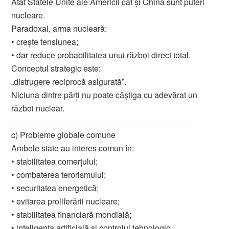
Atât Statele Unite ale Americii cât și China sunt puteri
nucleare.
Paradoxal, arma nucleară:
• crește tensiunea;
• dar reduce probabilitatea unui război direct total.
Conceptul strategic este:
„distrugere reciprocă asigurată”.
Niciuna dintre părți nu poate câștiga cu adevărat un
război nuclear.
________________________________________
c) Probleme globale comune
Ambele state au interes comun în:
• stabilitatea comerțului;
• combaterea terorismului;
• securitatea energetică;
• evitarea proliferării nucleare;
• stabilitatea financiară mondială;
• inteligența artificială și controlul tehnologic.