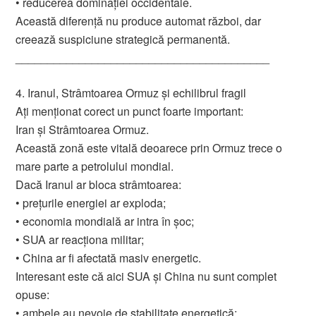
• reducerea dominației occidentale.
Această diferență nu produce automat război, dar
creează suspiciune strategică permanentă.
________________________________________
4. Iranul, Strâmtoarea Ormuz și echilibrul fragil
Ați menționat corect un punct foarte important:
Iran și Strâmtoarea Ormuz.
Această zonă este vitală deoarece prin Ormuz trece o
mare parte a petrolului mondial.
Dacă Iranul ar bloca strâmtoarea:
• prețurile energiei ar exploda;
• economia mondială ar intra în șoc;
• SUA ar reacționa militar;
• China ar fi afectată masiv energetic.
Interesant este că aici SUA și China nu sunt complet
opuse:
• ambele au nevoie de stabilitate energetică;