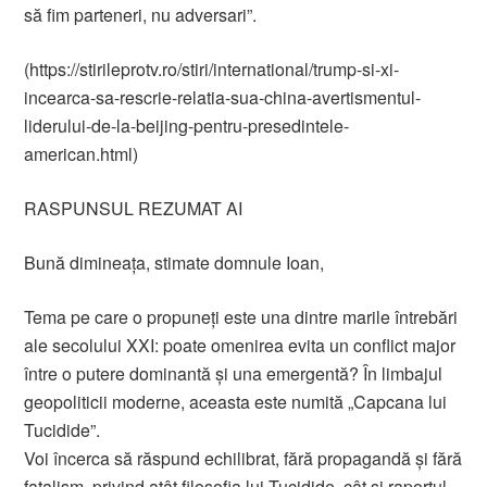
să fim parteneri, nu adversari”.
(https://stirileprotv.ro/stiri/international/trump-si-xi-
incearca-sa-rescrie-relatia-sua-china-avertismentul-
liderului-de-la-beijing-pentru-presedintele-
american.html)
RASPUNSUL REZUMAT AI
Bună dimineața, stimate domnule Ioan,
Tema pe care o propuneți este una dintre marile întrebări
ale secolului XXI: poate omenirea evita un conflict major
între o putere dominantă și una emergentă? În limbajul
geopoliticii moderne, aceasta este numită „Capcana lui
Tucidide”.
Voi încerca să răspund echilibrat, fără propagandă și fără
fatalism, privind atât filosofia lui Tucidide, cât și raportul