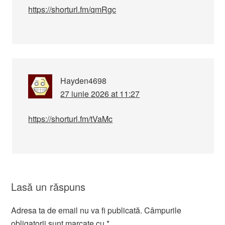
https://shorturl.fm/qmRgc
Hayden4698
27 iunie 2026 at 11:27
https://shorturl.fm/tVaMc
Lasă un răspuns
Adresa ta de email nu va fi publicată.
Câmpurile
obligatorii sunt marcate cu
*