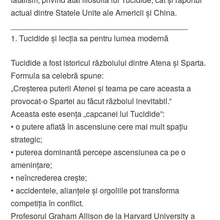
actual dintre Statele Unite ale Americii și China.
________________________________________
1. Tucidide și lecția sa pentru lumea modernă
Tucidide a fost istoricul războiului dintre Atena și Sparta.
Formula sa celebră spune:
„Creșterea puterii Atenei și teama pe care aceasta a
provocat-o Spartei au făcut războiul inevitabil.”
Aceasta este esența „capcanei lui Tucidide”:
• o putere aflată în ascensiune cere mai mult spațiu
strategic;
• puterea dominantă percepe ascensiunea ca pe o
amenințare;
• neîncrederea crește;
• accidentele, alianțele și orgoliile pot transforma
competiția în conflict.
Profesorul Graham Allison de la Harvard University a