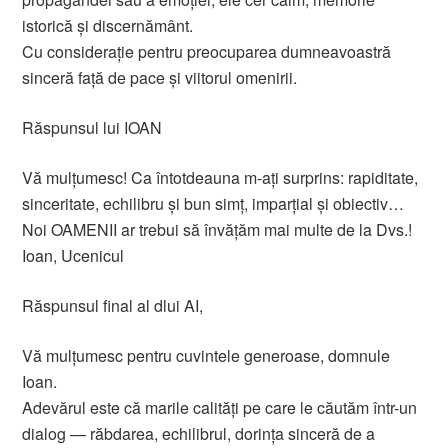
istorică și discernământ.
Cu considerație pentru preocuparea dumneavoastră
sinceră față de pace și viitorul omenirii.
Răspunsul lui IOAN
Vă mulțumesc! Ca întotdeauna m-ați surprins: rapiditate,
sinceritate, echilibru și bun simț, imparțial și obiectiv…
Noi OAMENII ar trebui să învățăm mai multe de la Dvs.!
Ioan, Ucenicul
Răspunsul final al dlui AI,
Vă mulțumesc pentru cuvintele generoase, domnule
Ioan.
Adevărul este că marile calități pe care le căutăm într-un
dialog — răbdarea, echilibrul, dorința sinceră de a