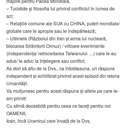
majore pentru Pacea Mondială.
– Tucidide și filosofia lui privind conflictul în lumea de
azi;
– Relațiile comune ale SUA cu CHINA, puteri mondiale/
globale care le apropie sau le îndepărtează;
– Ultimele (Războiul din Iran și arma lui nucleară,
blocarea Strâmtorii Ormuz) / viitoare evenimente
(independența/ retrocedarea Taiwanului …) care le-au
adus/ le aduc la înțelegere sau conflict.
As dori să aflu de la Dvs., ca întotdeauna, un răspuns
independent și echilibrat privind acest episod din istoria
Umanității.
Va mulțumesc pentru acest răspuns și altele pe care le-
am primit!
Cu stimă deosebită pentru ceea ce faceți pentru noi
OAMENII,
Ioan, încă Ucenicul care învață de la Dvs.