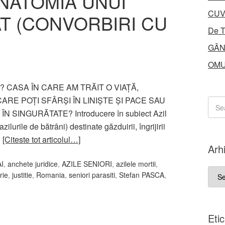
ANATOMIA UNUI
CUV
AT (CONVORBIRI CU
De T
GÂN
OMU
M? CASA ÎN CARE AM TRĂIT O VIAȚĂ,
ARE POȚI SFÂRȘI ÎN LINIȘTE ȘI PACE SAU
N SINGURĂTATE? Introducere în subiect Azil
 azilurile de bătrâni) destinate găzduirii, îngrijirii
…
[Citeste tot articolul…]
Arh
AI
,
anchete juridice
,
AZILE SENIORI
,
azilele mortii
,
Arhi
rie
,
justitie
,
Romania
,
seniori parasiti
,
Stefan PASCA
,
Eti