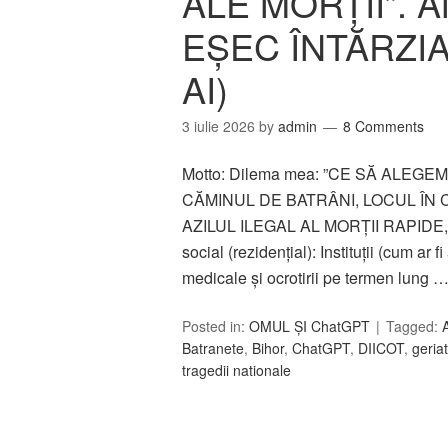
ALE MORȚII”. 
EȘEC ÎNTĂRZI
AI)
3 iulie 2026
by
admin
8 Comments
Motto: Dilema mea: ”CE SĂ ALEGE
CĂMINUL DE BATRÂNI, LOCUL ÎN C
AZILUL ILEGAL AL MORȚII RAPIDE, Î
social (rezidențial): Instituții (cum ar fi
medicale și ocrotirii pe termen lung 
Posted in:
OMUL ȘI ChatGPT
Tagged:
Batranete
,
Bihor
,
ChatGPT
,
DIICOT
,
geriat
tragedii nationale