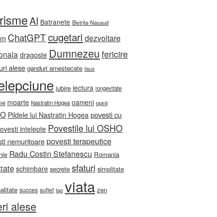
orisme
AI
Batranete
Bistrita-Nasaud
cugetari
ChatGPT
dezvoltare
sm
Dumnezeu
fericire
onala
dragoste
ri alese
ganduri amestecate
Iisus
telepciune
lectura
iubire
longevitate
moarte
oameni
me
Nastratin Hogea
opinii
HO
povesti cu
Pildele lui Nastratin Hogea
Povestile lui OSHO
ovesti intelepte
povesti terapeutice
ti nemuritoare
Radu Costin Stefanescu
nie
Romania
sfaturi
tate
schimbare
secrete
simplitate
viata
ualitate
zen
succes
suflet
tao
eri alese