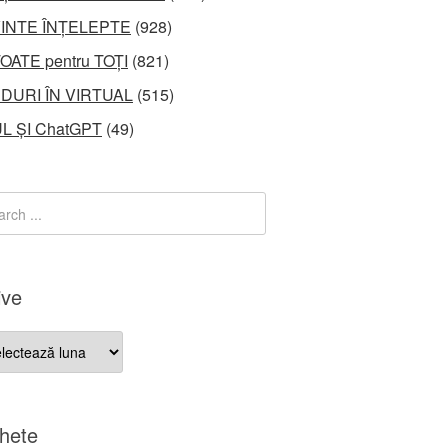
INTE ÎNȚELEPTE
(928)
OATE pentru TOȚI
(821)
DURI ÎN VIRTUAL
(515)
L ȘI ChatGPT
(49)
ive
ve
chete