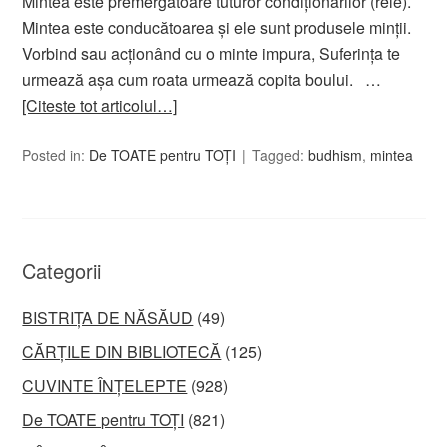
Mintea este premergătoare tuturor condiţionărilor (rele).
Mintea este conducătoarea şi ele sunt produsele minţii.
Vorbind sau acţionând cu o minte impura, Suferinţa te
urmează aşa cum roata urmează copita boului. …
[Citeste tot articolul…]
Posted in:
De TOATE pentru TOȚI
Tagged:
budhism
,
mintea
Categorii
BISTRIȚA DE NĂSĂUD
(49)
CĂRȚILE DIN BIBLIOTECĂ
(125)
CUVINTE ÎNȚELEPTE
(928)
De TOATE pentru TOȚI
(821)