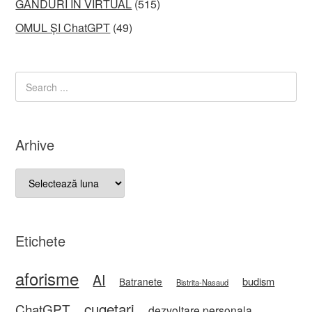
GÂNDURI ÎN VIRTUAL
(515)
OMUL ȘI ChatGPT
(49)
Arhive
Arhive
Etichete
aforisme
AI
budism
Batranete
Bistrita-Nasaud
cugetari
ChatGPT
dezvoltare personala