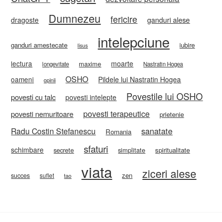
Dumnezeu
fericire
ganduri alese
dragoste
intelepciune
ganduri amestecate
iubire
Iisus
lectura
moarte
maxime
longevitate
Nastratin Hogea
OSHO
oameni
Pildele lui Nastratin Hogea
opinii
Povestile lui OSHO
povesti cu talc
povesti intelepte
povesti terapeutice
povesti nemuritoare
prietenie
sanatate
Radu Costin Stefanescu
Romania
sfaturi
schimbare
secrete
simplitate
spiritualitate
viata
ziceri alese
zen
succes
suflet
tao