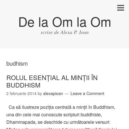
De la Om la Om
scrise de Alexa P. Ioan
budhism
ROLUL ESENŢIAL AL MINŢII ÎN
BUDDHISM
2 februarie 2014
by
alexapioan
Leave a Comment
Ca să ilustreze poziţia centrală a minţii în Buddhism,
una din cele mai cunoscute scripturi buddhiste,
Dhammapada, se deschide cu următoarele versuri: