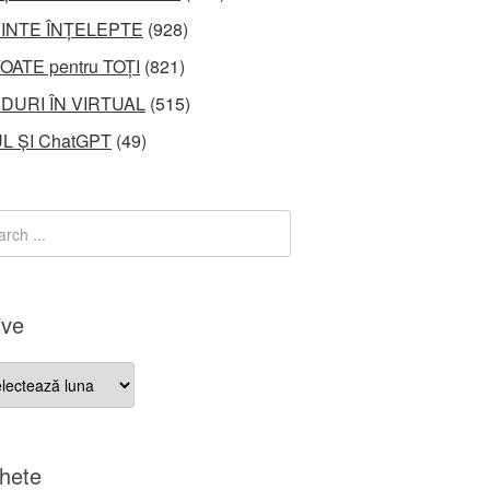
INTE ÎNȚELEPTE
(928)
OATE pentru TOȚI
(821)
DURI ÎN VIRTUAL
(515)
L ȘI ChatGPT
(49)
ive
ve
chete