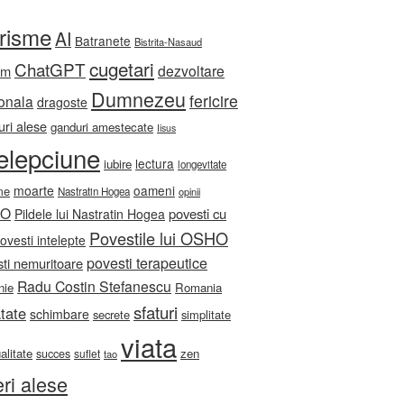
orisme
AI
Batranete
Bistrita-Nasaud
cugetari
ChatGPT
dezvoltare
sm
Dumnezeu
fericire
onala
dragoste
ri alese
ganduri amestecate
Iisus
telepciune
lectura
iubire
longevitate
moarte
oameni
me
Nastratin Hogea
opinii
HO
povesti cu
Pildele lui Nastratin Hogea
Povestile lui OSHO
ovesti intelepte
povesti terapeutice
ti nemuritoare
Radu Costin Stefanescu
nie
Romania
sfaturi
tate
schimbare
secrete
simplitate
viata
ualitate
zen
succes
suflet
tao
eri alese