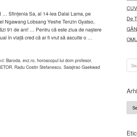
CUV
inţenia Sa, al 14-lea Dalai Lama, pe
De T
hel Ngawang Lobsang Yeshe Tenzin Gyatso,
GÂN
zi 91 de ani! … Pentru că este ziua de naștere
tual în viață cred că ar fi vrut să asculte o …
OMU
ed:
Baroda
,
evz.ro
,
horoscopul lui dom profesor
,
SETOR
,
Radu Costin Stefanescu
,
Saiajirao Gaekwad
Arh
Arhi
Eti