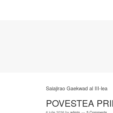
Saiajirao Gaekwad al III-lea
POVESTEA PR
6 iulie 2026
by
admin
5 Comments