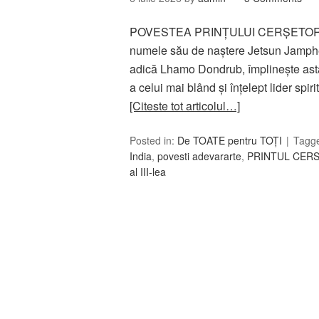
POVESTEA PRINȚULUI CERȘETOR … Sf
numele său de naştere Jetsun Jamp
adică Lhamo Dondrub, împlineşte astă
a celui mai blând și înțelept lider spiri
[Citeste tot articolul…]
Posted in:
De TOATE pentru TOȚI
Tagg
India
,
povesti adevararte
,
PRINTUL CER
al III-lea