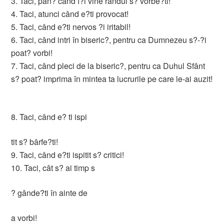
3. Taci, pân? când î?i vine rândul s? vorbe?ti!
4. Taci, atunci când e?ti provocat!
5. Taci, când e?ti nervos ?i iritabil!
6. Taci, când intri în biseric?, pentru ca Dumnezeu s?-?i
poat? vorbi!
7. Taci, când pleci de la biseric?, pentru ca Duhul Sfânt
s? poat? imprima în mintea ta lucrurile pe care le-ai auzit!
8. Taci, când e? ti ispi
tit s? bârfe?ti!
9. Taci, când e?ti ispitit s? critici!
10. Taci, cât s? ai timp s
? gânde?ti în ainte de
a vorbi!