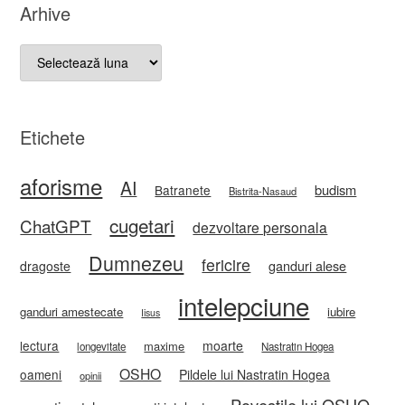
Arhive
Arhive
Etichete
aforisme
AI
budism
Batranete
Bistrita-Nasaud
cugetari
ChatGPT
dezvoltare personala
Dumnezeu
fericire
ganduri alese
dragoste
intelepciune
ganduri amestecate
iubire
Iisus
lectura
moarte
maxime
longevitate
Nastratin Hogea
OSHO
oameni
Pildele lui Nastratin Hogea
opinii
Povestile lui OSHO