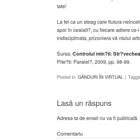
tate!
La fel ca un steag care flutura neînceta
apoi în cealalt?, cu fiecare adiere ce-
indisciplinata, prizoniera vâ ntului arbit
Sursa:
Controlul min?ii: Str?veche
Pite?ti: Paralel?, 2009, pp. 98-99.
Posted in:
GÂNDURI ÎN VIRTUAL
Tagg
Lasă un răspuns
Adresa ta de email nu va fi publicată.
Comentariu