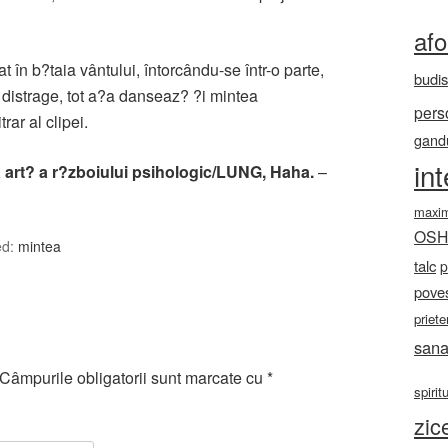
af
t în b?taia vântului, întorcându-se într-o parte,
budi
l distrage, tot a?a danseaz? ?i mintea
pers
rar al clipei.
gandu
in
a art? a r?zboiului psihologic/LUNG, Haha.
–
maxi
OS
ed:
mintea
talc
p
poves
priete
sana
Câmpurile obligatorii sunt marcate cu
*
spirit
zic