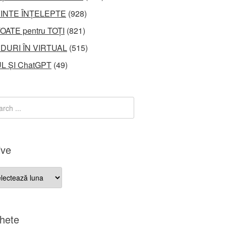
INTE ÎNȚELEPTE
(928)
OATE pentru TOȚI
(821)
DURI ÎN VIRTUAL
(515)
L ȘI ChatGPT
(49)
ive
ve
chete