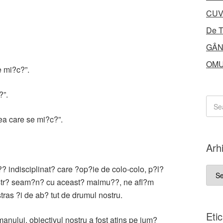
CUV
De T
GÂN
OMU
e mi?c?”.
?”.
cea care se mi?c?”.
Arh
? indisciplinat? care ?op?ie de colo-colo, p?l?
Arhi
astr? seam?n? cu aceast? maimu??, ne afl?m
stras ?i de ab? tut de drumul nostru.
Eti
lui, obiectivul nostru a fost atins pe jum?