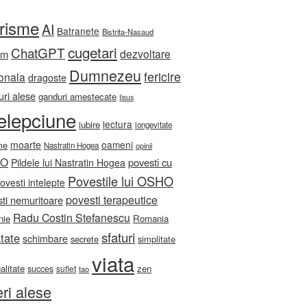
orisme
AI
Batranete
Bistrita-Nasaud
cugetari
ChatGPT
dezvoltare
sm
Dumnezeu
fericire
onala
dragoste
ri alese
ganduri amestecate
Iisus
telepciune
lectura
iubire
longevitate
moarte
oameni
me
Nastratin Hogea
opinii
HO
povesti cu
Pildele lui Nastratin Hogea
Povestile lui OSHO
ovesti intelepte
povesti terapeutice
ti nemuritoare
Radu Costin Stefanescu
nie
Romania
sfaturi
tate
schimbare
secrete
simplitate
viata
ualitate
zen
succes
suflet
tao
eri alese