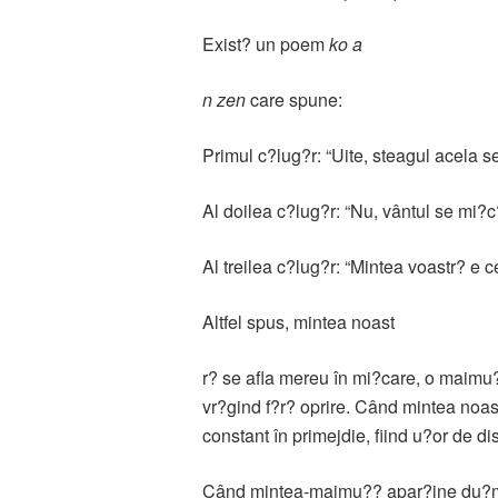
Exist? un poem
ko a
n zen
care spune:
Primul c?lug?r: “Uite, steagul acela s
Al doilea c?lug?r: “Nu, vântul se mi?c
Al treilea c?lug?r: “Mintea voastr? e 
Altfel spus, mintea noast
r? se afla mereu în mi?care, o maimu?
vr?gind f?r? oprire. Când mintea no
constant în primejdie, fiind u?or de di
Când mintea-maimu?? apar?ine du?manu