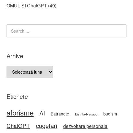
OMUL ȘI ChatGPT
(49)
Arhive
Arhive
Etichete
aforisme
AI
budism
Batranete
Bistrita-Nasaud
cugetari
ChatGPT
dezvoltare personala