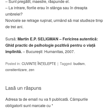
– Sunt pregătit, maestre, răspunde el.
– La intrare, florile erau în stânga sau în dreapta
umbrelei?
Novicele se retrage ruşinat, urmând să mai studieze timp
de trei ani.
Sursă:
Martin E.P. SELIGMAN – Fericirea autentică:
Ghid practic de psihologie pozitivă pentru o viaţă
împlinită.
– Bucureşti: Humanitas, 2007.
Posted in:
CUVINTE ÎNȚELEPTE
Tagged:
budism
,
constientizare
,
zen
Lasă un răspuns
Adresa ta de email nu va fi publicată.
Câmpurile
obligatorii sunt marcate cu
*