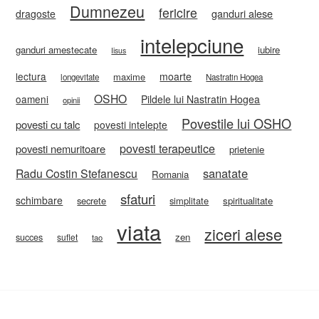
Dumnezeu
fericire
ganduri alese
dragoste
intelepciune
ganduri amestecate
iubire
Iisus
lectura
moarte
maxime
longevitate
Nastratin Hogea
OSHO
oameni
Pildele lui Nastratin Hogea
opinii
Povestile lui OSHO
povesti cu talc
povesti intelepte
povesti terapeutice
povesti nemuritoare
prietenie
sanatate
Radu Costin Stefanescu
Romania
sfaturi
schimbare
secrete
simplitate
spiritualitate
viata
ziceri alese
zen
succes
suflet
tao