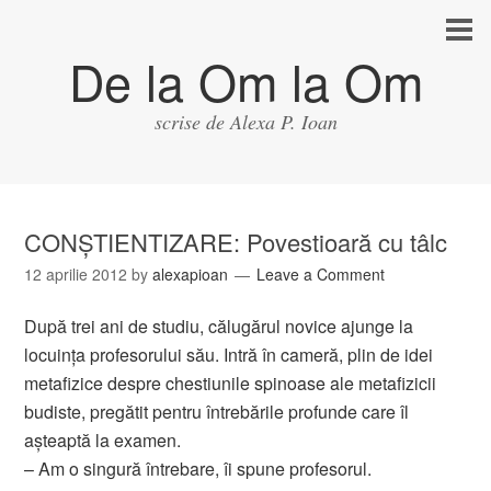
De la Om la Om
scrise de Alexa P. Ioan
CONŞTIENTIZARE: Povestioară cu tâlc
12 aprilie 2012
by
alexapioan
Leave a Comment
După trei ani de studiu, călugărul novice ajunge la
locuinţa profesorului său. Intră în cameră, plin de idei
metafizice despre chestiunile spinoase ale metafizicii
budiste, pregătit pentru întrebările profunde care îl
aşteaptă la examen.
– Am o singură întrebare, îi spune profesorul.