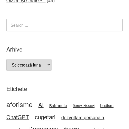
OMUL ȘI ChatGPT
(49)
Arhive
Arhive
Etichete
aforisme
AI
budism
Batranete
Bistrita-Nasaud
cugetari
ChatGPT
dezvoltare personala
Dumnezeu