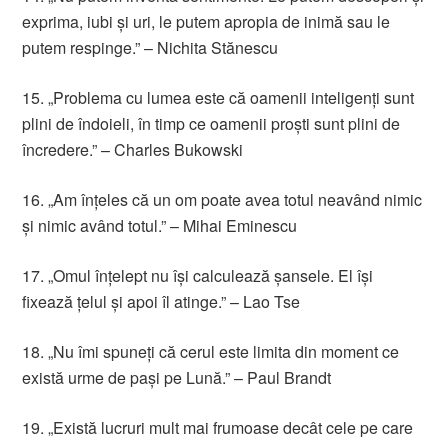
exprima, iubi şi uri, le putem apropia de inimă sau le
putem respinge.” – Nichita Stănescu
15. „Problema cu lumea este că oamenii inteligenţi sunt
plini de îndoieli, în timp ce oamenii proşti sunt plini de
încredere.” – Charles Bukowski
16. „Am înţeles că un om poate avea totul neavând nimic
şi nimic având totul.” – Mihai Eminescu
17. „Omul înţelept nu îşi calculează şansele. El îşi
fixează ţelul şi apoi îl atinge.” – Lao Tse
18. „Nu îmi spuneţi că cerul este limita din moment ce
există urme de paşi pe Lună.” – Paul Brandt
19. „Există lucruri mult mai frumoase decât cele pe care