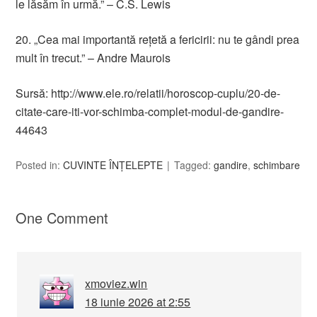
le lăsăm în urmă.” – C.S. Lewis
20. „Cea mai importantă reţetă a fericirii: nu te gândi prea
mult în trecut.” – Andre Maurois
Sursă: http://www.ele.ro/relatii/horoscop-cuplu/20-de-
citate-care-iti-vor-schimba-complet-modul-de-gandire-
44643
Posted in:
CUVINTE ÎNȚELEPTE
Tagged:
gandire
,
schimbare
One Comment
xmoviez.win
18 iunie 2026 at 2:55