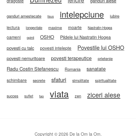
fericire
ganduri alese
dragoste
intelepciune
ganduri amestecate
iubire
Iisus
lectura
moarte
maxime
longevitate
Nastratin Hogea
OSHO
oameni
Pildele lui Nastratin Hogea
opinii
Povestile lui OSHO
povesti cu talc
povesti intelepte
povesti terapeutice
povesti nemuritoare
prietenie
sanatate
Radu Costin Stefanescu
Romania
sfaturi
schimbare
secrete
simplitate
spiritualitate
viata
ziceri alese
zen
succes
suflet
tao
Copyright © 2026 De la Om la Om.