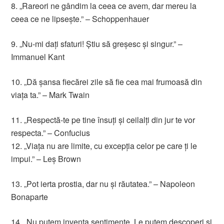
8. „Rareori ne gândim la ceea ce avem, dar mereu la
ceea ce ne lipseşte.” – Schoppenhauer
9. „Nu-mi daţi sfaturi! Ştiu să greşesc şi singur.” –
Immanuel Kant
10. „Dă şansa fiecărei zile să fie cea mai frumoasă din
viaţa ta.” – Mark Twain
11. „Respectă-te pe tine însuţi şi ceilalţi din jur te vor
respecta.” – Confucius
12. „Viaţa nu are limite, cu excepţia celor pe care ţi le
impui.” – Leş Brown
13. „Pot ierta prostia, dar nu şi răutatea.” – Napoleon
Bonaparte
14. „Nu putem inventa sentimente. Le putem descoperi şi