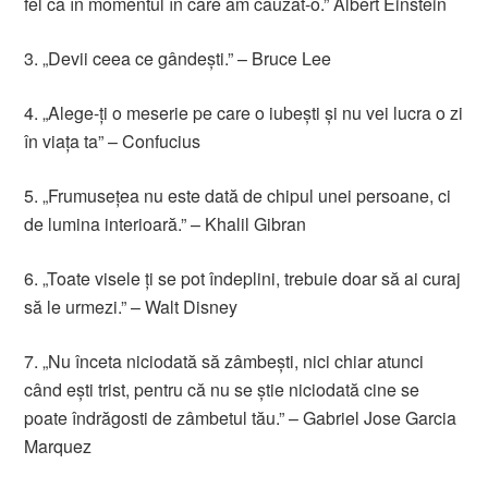
fel ca în momentul în care am cauzat-o.” Albert Einstein
3. „Devii ceea ce gândeşti.” – Bruce Lee
4. „Alege-ţi o meserie pe care o iubeşti şi nu vei lucra o zi
în viaţa ta” – Confucius
5. „Frumuseţea nu este dată de chipul unei persoane, ci
de lumina interioară.” – Khalil Gibran
6. „Toate visele ţi se pot îndeplini, trebuie doar să ai curaj
să le urmezi.” – Walt Disney
7. „Nu înceta niciodată să zâmbeşti, nici chiar atunci
când eşti trist, pentru că nu se ştie niciodată cine se
poate îndrăgosti de zâmbetul tău.” – Gabriel Jose Garcia
Marquez