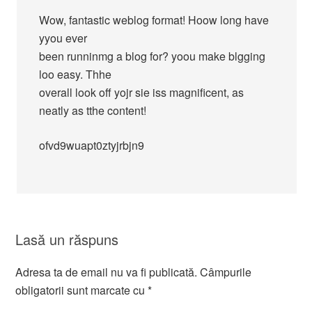
Wow, fantastic weblog format! Hoow long have
yyou ever
been runninmg a blog for? yoou make blgging
loo easy. Thhe
overall look off yojr sie iss magnificent, as
neatly as tthe content!
ofvd9wuapt0ztyjrbjn9
Lasă un răspuns
Adresa ta de email nu va fi publicată.
Câmpurile
obligatorii sunt marcate cu
*