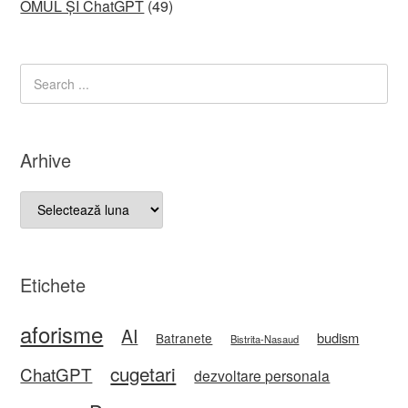
OMUL ȘI ChatGPT
(49)
Arhive
Arhive
Etichete
aforisme
AI
budism
Batranete
Bistrita-Nasaud
cugetari
ChatGPT
dezvoltare personala