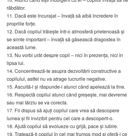
răbdător.
11. Dacă este încurajat – învaţă să aibă încredere în
propriile forţe.
12. Dacă copilul trăieşte într-o atmosferă prietenoasă şi
se simte important – învaţă să găsească dragostea în
această lume.
13. Nu vorbi urât despre copil – nici în prezenţa, nici în
lipsa lui.
14. Concentrează-te asupra dezvoltării constructive a
copilului, astfel nu va atrage lucrurile negative.
15. Ascultă-l şi răspunde-i atunci când apelează la tine.
16. Respectă copilul atunci când greşeşte, mai devreme
sau mai târziu se va corecta.
17. Fii dispus să ajuţi copilul care vrea să descopere
lumea şi fii invizibil pentru cel care a descoperit-o.
18. Ajută copilul să evolueze cu grijă, pace şi iubire.
19. Tratează-ţi copilul în cel mai frumos mod şi oferă-i ce