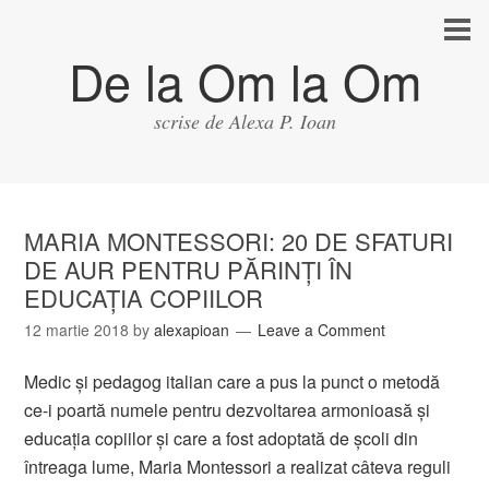
De la Om la Om
scrise de Alexa P. Ioan
MARIA MONTESSORI: 20 DE SFATURI
DE AUR PENTRU PĂRINŢI ÎN
EDUCAŢIA COPIILOR
12 martie 2018
by
alexapioan
Leave a Comment
Medic şi pedagog italian care a pus la punct o metodă
ce-i poartă numele pentru dezvoltarea armonioasă şi
educaţia copiilor şi care a fost adoptată de şcoli din
întreaga lume, Maria Montessori a realizat câteva reguli