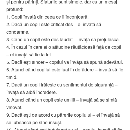
şi pentru părinţi. Sfaturile sunt simple, dar cu un mesaj
profund:
1. Copii învaţă din ceea ce îi înconjoară.
2. Dacă un copil este criticat des – el învaţă să
condamne.
3. Când un copil este des lăudat – învaţă să preţuiască.
4. În cazul în care ai o atitudine răutăcioasă faţă de copil
– el învaţă să fie la fel.
5. Dacă eşti sincer – copilul va învăţa să spună adevărul.
6. Atunci când copilul este luat în derâdere – învaţă să fie
timid.
7. Dacă un copil trăieşte cu sentimentul de siguranţă –
învaţă să aibă încredere.
8. Atunci când un copil este umilit – învaţă să se simtă
vinovat.
9. Dacă eşti de acord cu părerile copilului – el învaţă să
se iubească pe sine însuşi.
10. Atunci când eşti indulgent cu el – copilul învaţă să fie