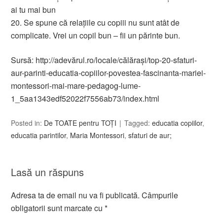
ai tu mai bun
20. Se spune că relaţiile cu copiii nu sunt atât de
complicate. Vrei un copil bun – fii un părinte bun.
Sursă: http://adevărul.ro/locale/călăraşi/top-20-sfaturi-
aur-parinti-educatia-copiilor-povestea-fascinanta-mariei-
montessori-mai-mare-pedagog-lume-
1_5aa1343edf52022f7556ab73/index.html
Posted in:
De TOATE pentru TOȚI
Tagged:
educatia copiilor
,
educatia parintilor
,
Maria Montessori
,
sfaturi de aur;
Lasă un răspuns
Adresa ta de email nu va fi publicată.
Câmpurile
obligatorii sunt marcate cu
*