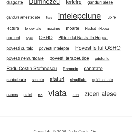
Dumnezeu
fericire
ganduri alese
dragoste
intelepciune
ganduri amestecate
iubire
Iisus
lectura
moarte
maxime
longevitate
Nastratin Hogea
OSHO
oameni
Pildele lui Nastratin Hogea
opinii
Povestile lui OSHO
povesti cu talc
povesti intelepte
povesti terapeutice
povesti nemuritoare
prietenie
sanatate
Radu Costin Stefanescu
Romania
sfaturi
schimbare
secrete
simplitate
spiritualitate
viata
ziceri alese
zen
succes
suflet
tao
Copyright © 2026 De la Om la Om.