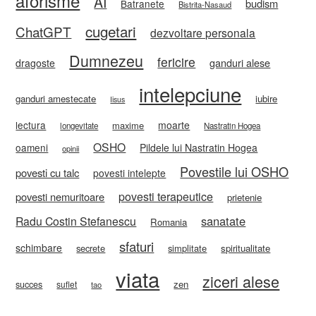
aforisme
AI
budism
Batranete
Bistrita-Nasaud
cugetari
ChatGPT
dezvoltare personala
Dumnezeu
fericire
ganduri alese
dragoste
intelepciune
ganduri amestecate
iubire
Iisus
lectura
moarte
maxime
longevitate
Nastratin Hogea
OSHO
oameni
Pildele lui Nastratin Hogea
opinii
Povestile lui OSHO
povesti cu talc
povesti intelepte
povesti terapeutice
povesti nemuritoare
prietenie
sanatate
Radu Costin Stefanescu
Romania
sfaturi
schimbare
secrete
simplitate
spiritualitate
viata
ziceri alese
zen
succes
suflet
tao