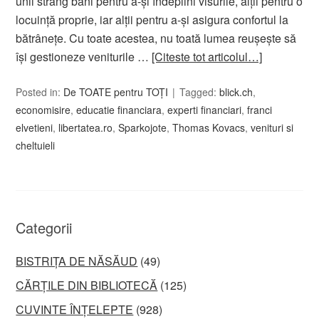
unii strâng bani pentru a-și îndeplini visurile, alții pentru o
locuință proprie, iar alții pentru a-și asigura confortul la
bătrânețe. Cu toate acestea, nu toată lumea reușește să
își gestioneze veniturile …
[Citeste tot articolul…]
Posted in:
De TOATE pentru TOȚI
Tagged:
blick.ch
,
economisire
,
educatie financiara
,
experti financiari
,
franci
elvetieni
,
libertatea.ro
,
Sparkojote
,
Thomas Kovacs
,
venituri si
cheltuieli
Categorii
BISTRIȚA DE NĂSĂUD
(49)
CĂRȚILE DIN BIBLIOTECĂ
(125)
CUVINTE ÎNȚELEPTE
(928)