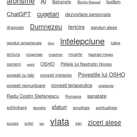
aforisme
AI
budism
Batranete
Bistrita-Nasaud
cugetari
ChatGPT
dezvoltare personala
Dumnezeu
fericire
ganduri alese
dragoste
intelepciune
ganduri amestecate
iubire
Iisus
lectura
moarte
maxime
longevitate
Nastratin Hogea
OSHO
oameni
Pildele lui Nastratin Hogea
opinii
Povestile lui OSHO
povesti cu talc
povesti intelepte
povesti terapeutice
povesti nemuritoare
prietenie
sanatate
Radu Costin Stefanescu
Romania
sfaturi
schimbare
secrete
simplitate
spiritualitate
viata
ziceri alese
zen
succes
suflet
tao