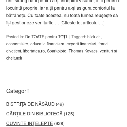
unii strâng bani pentru a-și îndeplini visurile, alții pentru o
locuință proprie, iar alții pentru a-și asigura confortul la
bătrânețe. Cu toate acestea, nu toată lumea reușește să
își gestioneze veniturile …
[Citeste tot articolul…]
Posted in:
De TOATE pentru TOȚI
Tagged:
blick.ch
,
economisire
,
educatie financiara
,
experti financiari
,
franci
elvetieni
,
libertatea.ro
,
Sparkojote
,
Thomas Kovacs
,
venituri si
cheltuieli
Categorii
BISTRIȚA DE NĂSĂUD
(49)
CĂRȚILE DIN BIBLIOTECĂ
(125)
CUVINTE ÎNȚELEPTE
(928)