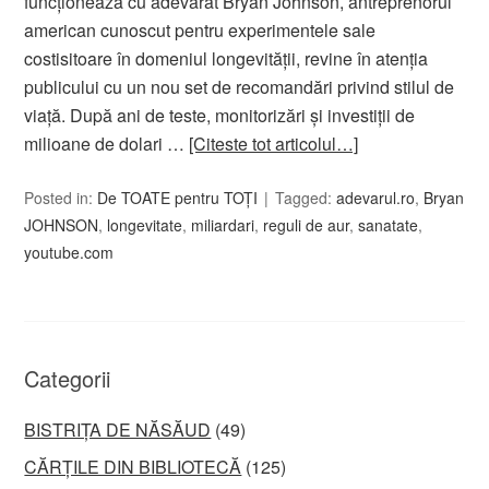
funcționează cu adevărat Bryan Johnson, antreprenorul
american cunoscut pentru experimentele sale
costisitoare în domeniul longevității, revine în atenția
publicului cu un nou set de recomandări privind stilul de
viață. După ani de teste, monitorizări și investiții de
milioane de dolari …
[Citeste tot articolul…]
Posted in:
De TOATE pentru TOȚI
Tagged:
adevarul.ro
,
Bryan
JOHNSON
,
longevitate
,
miliardari
,
reguli de aur
,
sanatate
,
youtube.com
Categorii
BISTRIȚA DE NĂSĂUD
(49)
CĂRȚILE DIN BIBLIOTECĂ
(125)