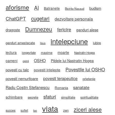
aforisme
AI
budism
Batranete
Bistrita-Nasaud
cugetari
ChatGPT
dezvoltare personala
Dumnezeu
fericire
ganduri alese
dragoste
intelepciune
ganduri amestecate
iubire
Iisus
lectura
moarte
maxime
longevitate
Nastratin Hogea
OSHO
oameni
Pildele lui Nastratin Hogea
opinii
Povestile lui OSHO
povesti cu talc
povesti intelepte
povesti terapeutice
povesti nemuritoare
prietenie
sanatate
Radu Costin Stefanescu
Romania
sfaturi
schimbare
secrete
simplitate
spiritualitate
viata
ziceri alese
zen
succes
suflet
tao