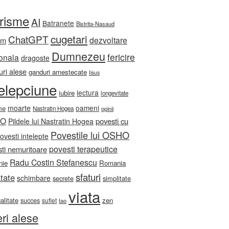
orisme
AI
Batranete
Bistrita-Nasaud
cugetari
ChatGPT
dezvoltare
sm
Dumnezeu
fericire
onala
dragoste
ri alese
ganduri amestecate
Iisus
telepciune
lectura
iubire
longevitate
moarte
oameni
me
Nastratin Hogea
opinii
HO
povesti cu
Pildele lui Nastratin Hogea
Povestile lui OSHO
ovesti intelepte
povesti terapeutice
ti nemuritoare
Radu Costin Stefanescu
nie
Romania
sfaturi
tate
schimbare
secrete
simplitate
viata
ualitate
zen
succes
suflet
tao
eri alese