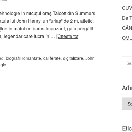
CUV
ehnologie In micuțul oraș Talcott din Summers
De T
uia lui John Henry, un ”uriaș” de 2 m, atletic,
GÂN
 ține în mâini un baros impozant, gata pregătit
aj legendar care lucra în …
[Citeste tot
OMU
ed:
biografii romantate
,
cai ferate
,
digitalizare
,
John
ogie
Arh
Arhi
Eti