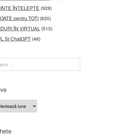
INTE ÎNȚELEPTE
(928)
OATE pentru TOȚI
(820)
DURI ÎN VIRTUAL
(515)
L ȘI ChatGPT
(48)
ive
ve
chete