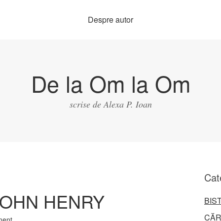
Despre autor
De la Om la Om
scrise de Alexa P. Ioan
Cat
JOHN HENRY
BIS
CĂR
ment