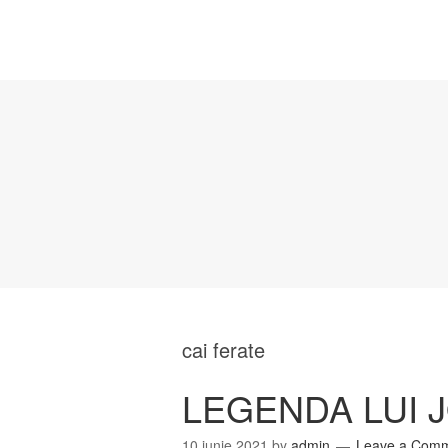
cai ferate
LEGENDA LUI 
10 iunie 2021
by
admin
Leave a Com