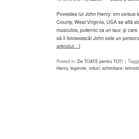
Povestea lui John Henry: om versus t
County, West Virginia, USA se află stat
musculos, puternic ca un taur, și care
să îl folosească! John este un person
articolul…]
Posted in:
De TOATE pentru TOȚI
Tagg
Henry
,
legende
,
mituri
,
schimbare
,
tehnol