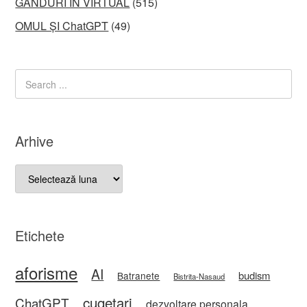
GÂNDURI ÎN VIRTUAL
(515)
OMUL ȘI ChatGPT
(49)
Arhive
Arhive
Etichete
aforisme
AI
budism
Batranete
Bistrita-Nasaud
cugetari
ChatGPT
dezvoltare personala