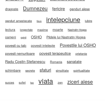
Dumnezeu
fericire
ganduri alese
dragoste
intelepciune
ganduri amestecate
iubire
Iisus
lectura
moarte
maxime
longevitate
Nastratin Hogea
OSHO
oameni
Pildele lui Nastratin Hogea
opinii
Povestile lui OSHO
povesti cu talc
povesti intelepte
povesti terapeutice
povesti nemuritoare
prietenie
sanatate
Radu Costin Stefanescu
Romania
sfaturi
schimbare
secrete
simplitate
spiritualitate
viata
ziceri alese
zen
succes
suflet
tao