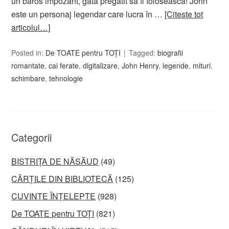
un baros impozant, gata pregătit să îl folosească! John
este un personaj legendar care lucra în …
[Citeste tot
articolul…]
Posted in:
De TOATE pentru TOȚI
Tagged:
biografii
romantate
,
cai ferate
,
digitalizare
,
John Henry
,
legende
,
mituri
,
schimbare
,
tehnologie
Categorii
BISTRIȚA DE NĂSĂUD
(49)
CĂRȚILE DIN BIBLIOTECĂ
(125)
CUVINTE ÎNȚELEPTE
(928)
De TOATE pentru TOȚI
(821)