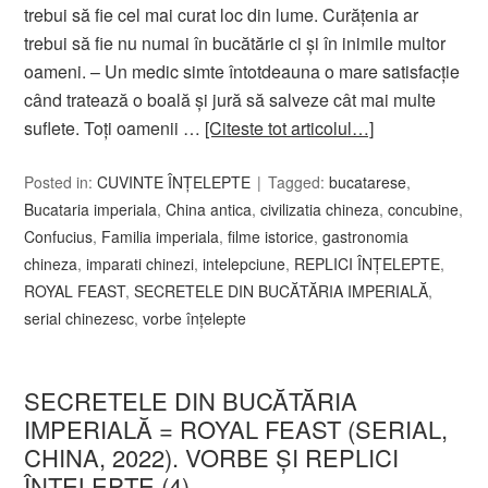
trebui să fie cel mai curat loc din lume. Curăţenia ar
trebui să fie nu numai în bucătărie ci şi în inimile multor
oameni. – Un medic simte întotdeauna o mare satisfacţie
când tratează o boală şi jură să salveze cât mai multe
suflete. Toţi oamenii …
[Citeste tot articolul…]
Posted in:
CUVINTE ÎNȚELEPTE
Tagged:
bucatarese
,
Bucataria imperiala
,
China antica
,
civilizatia chineza
,
concubine
,
Confucius
,
Familia imperiala
,
filme istorice
,
gastronomia
chineza
,
imparati chinezi
,
intelepciune
,
REPLICI ÎNŢELEPTE
,
ROYAL FEAST
,
SECRETELE DIN BUCĂTĂRIA IMPERIALĂ
,
serial chinezesc
,
vorbe înțelepte
SECRETELE DIN BUCĂTĂRIA
IMPERIALĂ = ROYAL FEAST (SERIAL,
CHINA, 2022). VORBE ȘI REPLICI
ÎNŢELEPTE (4)