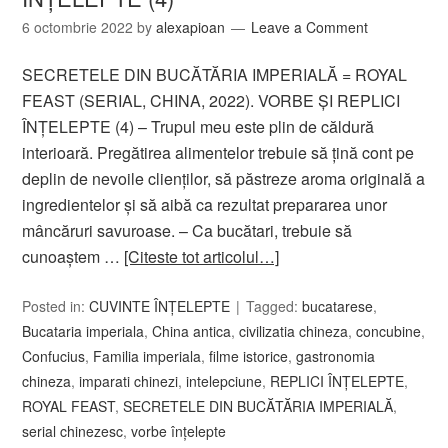
6 octombrie 2022
by
alexapioan
Leave a Comment
SECRETELE DIN BUCĂTĂRIA IMPERIALĂ = ROYAL
FEAST (SERIAL, CHINA, 2022). VORBE ȘI REPLICI
ÎNŢELEPTE (4) – Trupul meu este plin de căldură
interioară. Pregătirea alimentelor trebuie să ţină cont pe
deplin de nevoile clienţilor, să păstreze aroma originală a
ingredientelor şi să aibă ca rezultat prepararea unor
mâncăruri savuroase. – Ca bucătari, trebuie să
cunoaştem …
[Citeste tot articolul…]
Posted in:
CUVINTE ÎNȚELEPTE
Tagged:
bucatarese
,
Bucataria imperiala
,
China antica
,
civilizatia chineza
,
concubine
,
Confucius
,
Familia imperiala
,
filme istorice
,
gastronomia
chineza
,
imparati chinezi
,
intelepciune
,
REPLICI ÎNŢELEPTE
,
ROYAL FEAST
,
SECRETELE DIN BUCĂTĂRIA IMPERIALĂ
,
serial chinezesc
,
vorbe înțelepte