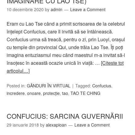
IMAGINARE CU LAO TSE)
10 decembrie 2020
by
admin
Leave a Comment
Eram cu Lao Tse când a primit scrisoarea de la celebrul
înţelept Confucius, care îl invită să se întâlnească.
Confucius urma să treacă, pentru o zi, prin Luoyi, oraşul
cu temple din provincial Qui, unde trăia Lao Tse. Îţi poţi
imagina entuziasmul meu când maestrul m-a invitat să-l
însoţesc în această ocazie unică în viaţă: …
[Citeste tot
articolul…]
Posted in:
GÂNDURI ÎN VIRTUAL
Tagged:
Confucius
,
incredere
,
onoare
,
protecţie
,
tao
,
TAO TE CHING
CONFUCIUS: SARCINA GUVERNĂRII
29 ianuarie 2018
by
alexapioan
Leave a Comment