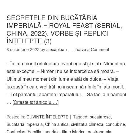
SECRETELE DIN BUCĂTĂRIA
IMPERIALĂ = ROYAL FEAST (SERIAL,
CHINA, 2022). VORBE ȘI REPLICI
ÎNŢELEPTE (3)
6 octombrie 2022
by
alexapioan
Leave a Comment
– În faţa morţii oricine ar deveni egoist şi slab. Nimeni nu
este excepţie. – Nimeni nu se întoarce ca să moară. –
Ultimul meu moment din lume e atât de dulce. – Viaţa
luxoasă în care vrei trăi nu înseamnă nimic în faţa morţii.
– Tot pământul aparţine Împăratului. – Să faci din oameni
…
[Citeste tot articolul…]
Posted in:
CUVINTE ÎNȚELEPTE
Tagged:
bucatarese
,
Bucataria imperiala
,
China antica
,
civilizatia chineza
,
concubine
,
Confucius
,
Familia imperiala
,
filme istorice
,
gastronomia