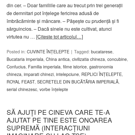
din cer. – Doar familiile care au trecut prin trei generații
de demnitari pot înțelege fericirea adusă de
îmbrăcăminte și mâncare. – Păşeşte cu prudență și fi
sârguincios. – Dacă sinele nu este cultivat, atunci
virtutea nu …
[Citeste tot articolul…]
Posted in:
CUVINTE ÎNȚELEPTE
Tagged:
bucatarese
,
Bucataria imperiala
,
China antica
,
civilizatia chineza
,
concubine
,
Confucius
,
Familia imperiala
,
filme istorice
,
gastronomia
chineza
,
imparati chinezi
,
intelepciune
,
REPLICI ÎNŢELEPTE
,
ROYAL FEAST
,
SECRETELE DIN BUCĂTĂRIA IMPERIALĂ
,
serial chinezesc
,
vorbe înțelepte
SĂ AJUŢI PE CINEVA CARE TE-A
AJUTAT PE TINE ESTE ONOAREA
SUPREMĂ (INTERACŢIUNI