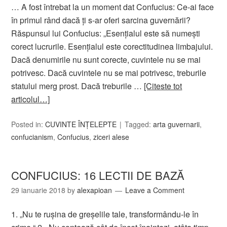
… A fost întrebat la un moment dat Confucius: Ce-ai face
în primul rând dacă ți s-ar oferi sarcina guvernării?
Răspunsul lui Confucius: „Esențialul este să numești
corect lucrurile. Esențialul este corectitudinea limbajului.
Dacă denumirile nu sunt corecte, cuvintele nu se mai
potrivesc. Dacă cuvintele nu se mai potrivesc, treburile
statului merg prost. Dacă treburile …
[Citeste tot
articolul…]
Posted in:
CUVINTE ÎNȚELEPTE
Tagged:
arta guvernarii
,
confucianism
,
Confucius
,
ziceri alese
CONFUCIUS: 16 LECTII DE BAZĂ
29 ianuarie 2018
by
alexapioan
Leave a Comment
1. „Nu te ruşina de greşelile tale, transformându-le în