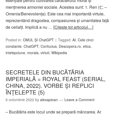
esențiale pentru cultivarea caracterului moral și
menținerea armoniei sociale. Acestea sunt: 1. Ren (仁 –
Omenia/Benevolența): Este cea mai importantă virtute,
reprezentând dragostea, compasiunea și umanitatea față
de ceilalți. Implică a nu …
[Citeste tot articolul…]
Posted in:
OMUL ȘI ChatGPT
Tagged:
AI
,
Cele cinci
constante
,
ChatGPT
,
Confucius
,
Descopera.ro
,
etica
,
intelepciune
,
morala
,
virtuti
,
Wikipedia
SECRETELE DIN BUCĂTĂRIA
IMPERIALĂ = ROYAL FEAST (SERIAL,
CHINA, 2022). VORBE ȘI REPLICI
ÎNŢELEPTE (5)
6 octombrie 2022
by
alexapioan
Leave a Comment
– Bucătăria este locul unde se prepară mâncarea. Ar