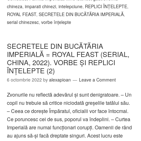
chineza
,
imparati chinezi
,
intelepciune
,
REPLICI ÎNŢELEPTE
,
ROYAL FEAST
,
SECRETELE DIN BUCĂTĂRIA IMPERIALĂ
,
serial chinezesc
,
vorbe înțelepte
SECRETELE DIN BUCĂTĂRIA
IMPERIALĂ = ROYAL FEAST (SERIAL,
CHINA, 2022). VORBE ȘI REPLICI
ÎNŢELEPTE (2)
6 octombrie 2022
by
alexapioan
Leave a Comment
Zvonurile nu reflectă adevărul şi sunt denigratoare. – Un
copil nu trebuie să critice niciodată greşelile tatălui său.
– Ceea ce doreşte Împăratul, oficialii vor face întocmai.
Ce poruncesc cei de sus, poporul va îndeplini. – Curtea
Imperială are numai funcţionari corupţi. Oamenii de rând
au ajuns să-şi facă dreptate singuri. Acest lucru este