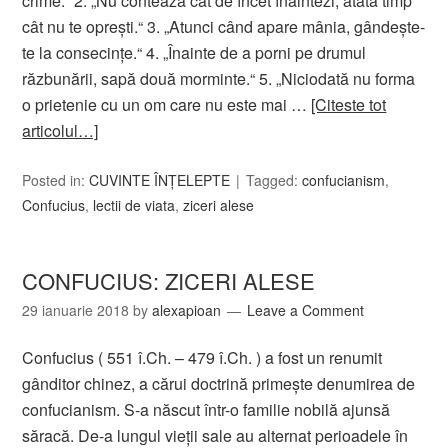
crime.“ 2. „Nu contează cât de încet înaintezi, atâta timp
cât nu te opreşti.“ 3. „Atunci când apare mânia, gândeşte-
te la consecinţe.“ 4. „Înainte de a porni pe drumul
răzbunării, sapă două morminte.“ 5. „Niciodată nu forma
o prietenie cu un om care nu este mai …
[Citeste tot
articolul…]
Posted in:
CUVINTE ÎNȚELEPTE
Tagged:
confucianism
,
Confucius
,
lectii de viata
,
ziceri alese
CONFUCIUS: ZICERI ALESE
29 ianuarie 2018
by
alexapioan
Leave a Comment
Confucius ( 551 î.Ch. – 479 î.Ch. ) a fost un renumit
gânditor chinez, a cărui doctrină primește denumirea de
confucianism. S-a născut într-o familie nobilă ajunsă
săracă. De-a lungul vieții sale au alternat perioadele în