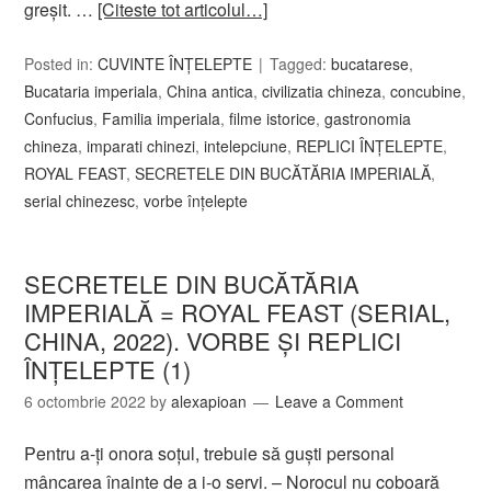
greşit. …
[Citeste tot articolul…]
Posted in:
CUVINTE ÎNȚELEPTE
Tagged:
bucatarese
,
Bucataria imperiala
,
China antica
,
civilizatia chineza
,
concubine
,
Confucius
,
Familia imperiala
,
filme istorice
,
gastronomia
chineza
,
imparati chinezi
,
intelepciune
,
REPLICI ÎNŢELEPTE
,
ROYAL FEAST
,
SECRETELE DIN BUCĂTĂRIA IMPERIALĂ
,
serial chinezesc
,
vorbe înțelepte
SECRETELE DIN BUCĂTĂRIA
IMPERIALĂ = ROYAL FEAST (SERIAL,
CHINA, 2022). VORBE ȘI REPLICI
ÎNŢELEPTE (1)
6 octombrie 2022
by
alexapioan
Leave a Comment
Pentru a-ți onora soțul, trebuie să guști personal
mâncarea înainte de a i-o servi. – Norocul nu coboară