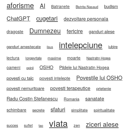
aforisme
AI
budism
Batranete
Bistrita-Nasaud
cugetari
ChatGPT
dezvoltare personala
Dumnezeu
fericire
ganduri alese
dragoste
intelepciune
ganduri amestecate
iubire
Iisus
lectura
moarte
maxime
longevitate
Nastratin Hogea
OSHO
oameni
Pildele lui Nastratin Hogea
opinii
Povestile lui OSHO
povesti cu talc
povesti intelepte
povesti terapeutice
povesti nemuritoare
prietenie
sanatate
Radu Costin Stefanescu
Romania
sfaturi
schimbare
secrete
simplitate
spiritualitate
viata
ziceri alese
zen
succes
suflet
tao