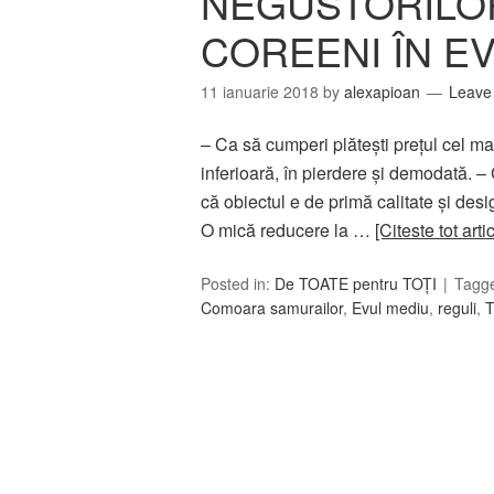
NEGUSTORILOR
COREENI ÎN E
11 ianuarie 2018
by
alexapioan
Leave
– Ca să cumperi plăteşti preţul cel ma
inferioară, în pierdere şi demodată. – C
că obiectul e de primă calitate şi desig
O mică reducere la …
[Citeste tot art
Posted in:
De TOATE pentru TOȚI
Tagg
Comoara samurailor
,
Evul mediu
,
reguli
,
T