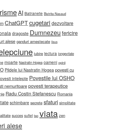
orisme
AI
Batranete
Bistrita-Nasaud
cugetari
ChatGPT
dezvoltare
sm
Dumnezeu
fericire
onala
dragoste
ri alese
ganduri amestecate
Iisus
telepciune
lectura
iubire
longevitate
moarte
oameni
me
Nastratin Hogea
opinii
HO
povesti cu
Pildele lui Nastratin Hogea
Povestile lui OSHO
ovesti intelepte
povesti terapeutice
ti nemuritoare
Radu Costin Stefanescu
nie
Romania
sfaturi
tate
schimbare
secrete
simplitate
viata
ualitate
zen
succes
suflet
tao
eri alese