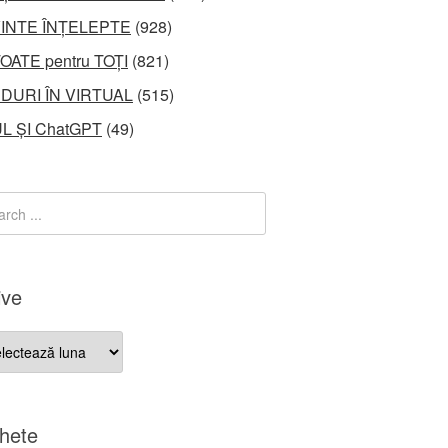
INTE ÎNȚELEPTE
(928)
OATE pentru TOȚI
(821)
DURI ÎN VIRTUAL
(515)
L ȘI ChatGPT
(49)
ive
ve
chete