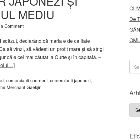
 JAPONEZI ŞI
CUV
VUL MEDIU
De T
 a Comment
GÂN
OMU
i scăzut, declarând că marfa e de calitate
a să vinzi, să vădeşti un profit mare şi să strigi
ur că e cel mai căutat la Curte şi în capitală. –
icolul…]
ed:
comercianti coereeni
,
comercianti japonezi
,
he Merchant Gaekjin
Arh
Arhi
Eti