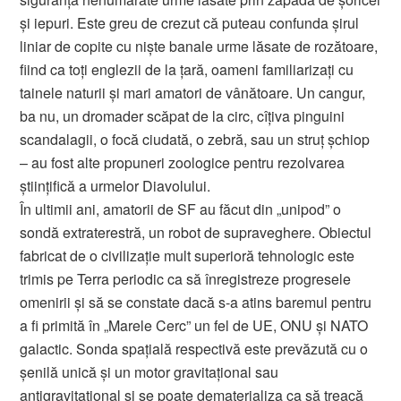
şi iepuri. Este greu de crezut că puteau confunda şirul
liniar de copite cu nişte banale urme lăsate de rozătoare,
fiind ca toţi englezii de la ţară, oameni familiarizaţi cu
tainele naturii şi mari amatori de vânătoare. Un cangur,
ba nu, un dromader scăpat de la circ, cîţiva pinguini
scandalagii, o focă ciudată, o zebră, sau un struţ şchiop
– au fost alte propuneri zoologice pentru rezolvarea
ştiinţifică a urmelor Diavolului.
În ultimii ani, amatorii de SF au făcut din „unipod” o
sondă extraterestră, un robot de supraveghere. Obiectul
fabricat de o civilizaţie mult superioră tehnologic este
trimis pe Terra periodic ca să înregistreze progresele
omenirii şi să se constate dacă s-a atins baremul pentru
a fi primită în „Marele Cerc” un fel de UE, ONU şi NATO
galactic. Sonda spaţială respectivă este prevăzută cu o
şenilă unică şi un motor gravitaţional sau
antigravitaţional și se poate dematerializa ca să treacă