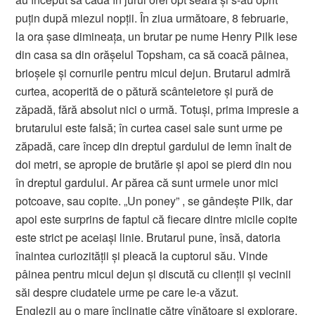
puţin după miezul nopţii. În ziua următoare, 8 februarie,
la ora şase dimineaţa, un brutar pe nume Henry Pilk iese
din casa sa din orăşelul Topsham, ca să coacă pâinea,
brioşele şi cornurile pentru micul dejun. Brutarul admiră
curtea, acoperită de o pătură scânteietore şi pură de
zăpadă, fără absolut nici o urmă. Totuşi, prima impresie a
brutarului este falsă; în curtea casei sale sunt urme pe
zăpadă, care încep din dreptul gardului de lemn înalt de
doi metri, se apropie de brutărie şi apoi se pierd din nou
în dreptul gardului. Ar părea că sunt urmele unor mici
potcoave, sau copite. „Un poney” , se gândeşte Pilk, dar
apoi este surprins de faptul că fiecare dintre micile copite
este strict pe aceiaşi linie. Brutarul pune, însă, datoria
înaintea curiozităţii şi pleacă la cuptorul său. Vinde
pâinea pentru micul dejun şi discută cu clienţii şi vecinii
săi despre ciudatele urme pe care le-a văzut.
Englezii au o mare înclinaţie către vînătoare şi explorare,