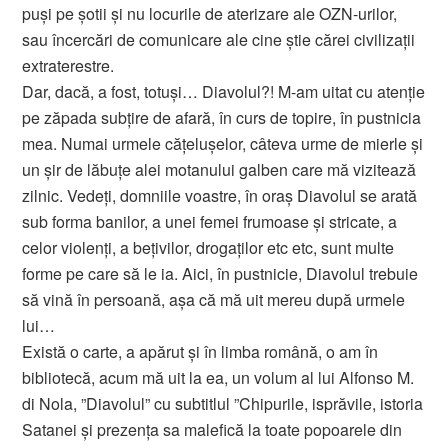
puşi pe şotii şi nu locurile de aterizare ale OZN-urilor,
sau încercări de comunicare ale cine ştie cărei civilizaţii
extraterestre.
Dar, dacă, a fost, totuşi… Diavolul?! M-am uitat cu atenție
pe zăpada subțire de afară, în curs de topire, în pustnicia
mea. Numai urmele cățelușelor, câteva urme de mierle și
un șir de lăbuțe alei motanului galben care mă vizitează
zilnic. Vedeți, domniile voastre, în oraș Diavolul se arată
sub forma banilor, a unei femei frumoase și stricate, a
celor violenți, a bețivilor, drogaților etc etc, sunt multe
forme pe care să le ia. Aici, în pustnicie, Diavolul trebuie
să vină în persoană, așa că mă uit mereu după urmele
lui…
Există o carte, a apărut și în limba română, o am în
bibliotecă, acum mă uit la ea, un volum al lui Alfonso M.
di Nola, ”Diavolul” cu subtitlul ”Chipurile, isprăvile, istoria
Satanei și prezența sa malefică la toate popoarele din