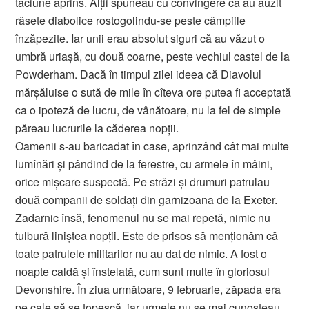
tăciune aprins. Alţii spuneau cu convingere că au auzit
râsete diabolice rostogolindu-se peste câmpiile
înzăpezite. Iar unii erau absolut siguri că au văzut o
umbră uriaşă, cu două coarne, peste vechiul castel de la
Powderham. Dacă în timpul zilei ideea că Diavolul
mărşăluise o sută de mile în cîteva ore putea fi acceptată
ca o ipoteză de lucru, de vânătoare, nu la fel de simple
păreau lucrurile la căderea nopţii.
Oamenii s-au baricadat în case, aprinzând cât mai multe
lumînări şi pândind de la ferestre, cu armele în mâini,
orice mişcare suspectă. Pe străzi şi drumuri patrulau
două companii de soldaţi din garnizoana de la Exeter.
Zadarnic însă, fenomenul nu se mai repetă, nimic nu
tulbură liniştea nopţii. Este de prisos să menţionăm că
toate patrulele militarilor nu au dat de nimic. A fost o
noapte caldă şi înstelată, cum sunt multe în gloriosul
Devonshire. În ziua următoare, 9 februarie, zăpada era
pe cale să se topescă, iar urmele nu se mai cunoşteau.