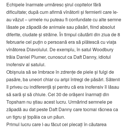
Echipele înarmate urmăresc şirul copitelor fără
dificultate; după cum afirmă vînătorii şi fermierii care le-
au văzut – urmele nu puteau fi confundate cu alte semne
lăsate pe zăpadă de animale sau păsări, fiind absolut
diferite, ciudate şi străine. În timpul căutării din ziua de 8
februarie cel puţin o persoană era să plătescă cu viaţa
vînătorea Diavolului. De exemplu, în satul Woodbury
trăia Daniel Plumer, cunoscut ca Daft Danny, idiotul
inofensiv al satului.
Obişnuia să se îmbrace în zdrenţe de piele şi fulgi de
pasăre, ba uneori chiar cu aripi întregi de păsări. Sătenii
îl priveu cu indiferență şi pentru că era inofensiv îl lăsau
să sară şi să chiuie. Cei 30 de orăşeni înarmaţi din
Topsham nu ştiau acest lucru. Urmărind semnele pe
zăpadă au dat peste Daft Danny care tocmai răcnea ca
un tigru şi ţopăia ca un păun.
Primul lucru care l-au făcut cei plecaţi în căutarea