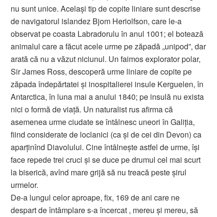
nu sunt unice. Acelaşi tip de copite liniare sunt descrise
de navigatorul islandez Bjom Heriolfson, care le-a
observat pe coasta Labradorulu în anul 1001; el botează
animalul care a făcut acele urme pe zăpadă „unipod”, dar
arată că nu a văzut niciunul. Un faimos explorator polar,
Sir James Ross, descoperă urme liniare de copite pe
zăpada îndepărtatei şi inospitalierei insule Kerguelen, în
Antarctica, în luna mai a anului 1840; pe insulă nu exista
nici o formă de viaţă. Un naturalist rus afirma că
asemenea urme ciudate se întâlnesc uneori în Galiţia,
fiind considerate de loclanici (ca şi de cei din Devon) ca
aparţinînd Diavolului. Cine întâlneşte astfel de urme, îşi
face repede trei cruci şi se duce pe drumul cel mai scurt
la biserică, avînd mare grijă să nu treacă peste şirul
urmelor.
De-a lungul celor aproape, fix, 169 de ani care ne
despart de întâmplare s-a încercat , mereu şi mereu, să