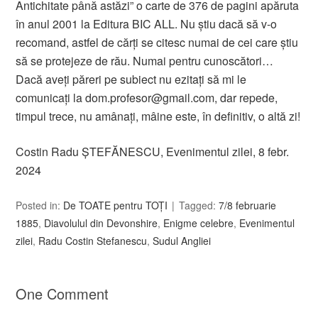
Antichitate până astăzi” o carte de 376 de pagini apăruta
în anul 2001 la Editura BIC ALL. Nu știu dacă să v-o
recomand, astfel de cărți se citesc numai de cei care știu
să se protejeze de rău. Numai pentru cunoscători…
Dacă aveți păreri pe subiect nu ezitați să mi le
comunicați la dom.profesor@gmail.com, dar repede,
timpul trece, nu amânați, mâine este, în definitiv, o altă zi!
Costin Radu ȘTEFĂNESCU, Evenimentul zilei, 8 febr.
2024
Posted in:
De TOATE pentru TOȚI
Tagged:
7/8 februarie
1885
,
Diavolulul din Devonshire
,
Enigme celebre
,
Evenimentul
zilei
,
Radu Costin Stefanescu
,
Sudul Angliei
One Comment