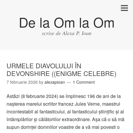
De la Om la Om
scrise de Alexa P. Ioan
URMELE DIAVOLULUI ÎN
DEVONSHIRE ((ENIGME CELEBRE)
7 februarie 2026
by
alexapioan
1 Comment
Astăzi (8 februarie 2024) se împlinesc 196 de ani de la
nașterea marelui scriitor francez Jules Verne, maestrul
incontestabil al fantasticului, al fantasticului științific și al
întâmplărilor și călătoriilor extraordinare. Așa că o să mă
supun dorinței domniilor voastre de a vă mai povesti o