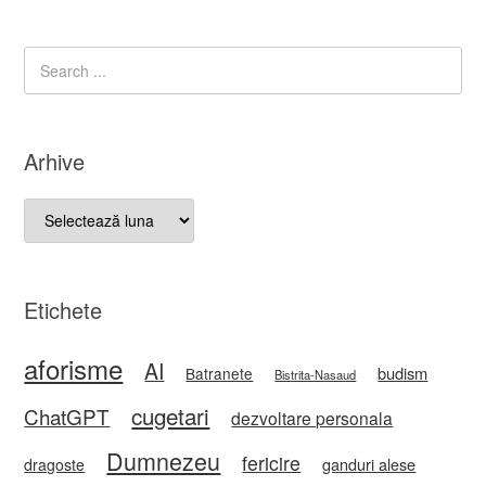
Arhive
Arhive
Etichete
aforisme
AI
budism
Batranete
Bistrita-Nasaud
cugetari
ChatGPT
dezvoltare personala
Dumnezeu
fericire
ganduri alese
dragoste