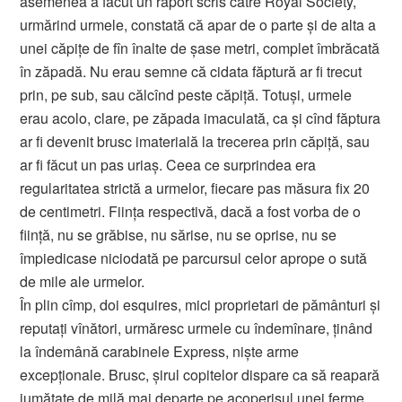
asemenea a făcut un raport scris către Royal Society,
urmărind urmele, constată că apar de o parte şi de alta a
unei căpiţe de fîn înalte de şase metri, complet îmbrăcată
în zăpadă. Nu erau semne că cidata făptură ar fi trecut
prin, pe sub, sau călcînd peste căpiţă. Totuşi, urmele
erau acolo, clare, pe zăpada imaculată, ca şi cînd făptura
ar fi devenit brusc imaterială la trecerea prin căpiţă, sau
ar fi făcut un pas uriaş. Ceea ce surprindea era
regularitatea strictă a urmelor, fiecare pas măsura fix 20
de centimetri. Fiinţa respectivă, dacă a fost vorba de o
fiinţă, nu se grăbise, nu sărise, nu se oprise, nu se
împiedicase niciodată pe parcursul celor aprope o sută
de mile ale urmelor.
În plin cîmp, doi esquires, mici proprietari de pământuri şi
reputaţi vînători, urmăresc urmele cu îndemînare, ţinând
la îndemână carabinele Express, niște arme
excepționale. Brusc, şirul copitelor dispare ca să reapară
jumătate de milă mai departe pe acoperişul unei ferme