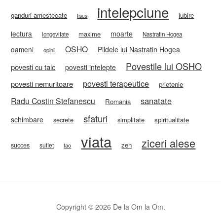
intelepciune
ganduri amestecate
iubire
Iisus
lectura
moarte
maxime
longevitate
Nastratin Hogea
OSHO
oameni
Pildele lui Nastratin Hogea
opinii
Povestile lui OSHO
povesti cu talc
povesti intelepte
povesti terapeutice
povesti nemuritoare
prietenie
sanatate
Radu Costin Stefanescu
Romania
sfaturi
schimbare
secrete
simplitate
spiritualitate
viata
ziceri alese
zen
succes
suflet
tao
Copyright © 2026 De la Om la Om.