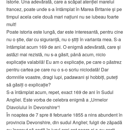
istorie. Una adevărată, care a scăpat atenției marelui
francez, poate unde s-a întâmplat în Marea Britanie și pe
timpul acela cele două mari națiuni nu se iubeau foarte
mult!
Poate istoria este lungă, dar este interesantă, pentru cine
nu o știe, dar cu siguranță, nu o știți în varianta mea. S-a
întâmplat acum 169 de ani. O enigmă adevărată, care şi
astăzi mai rezistă, nu s-a găsit, până acum, nicio
explicaţie valabilă! Eu am o explicaţie, pe care o păstrez
pentru cartea pe care nu o s-o scriu niciodată! Dar
domniile voastre, dragi lupi, padawani şi hobbiţi, puteţi
să găsiţi o explicaţie?
S-a întâmplat acum, repet, exact 169 de ani în Sudul
Angliei. Este vorba de celebra enigmă a „Urmelor
Diavolului în Devonshire”!
În noaptea de 7 spre 8 februarie 1855 a nins abundent în
provincia Devonshire, din sudul Angliei; fulgii de zăpadă
au început să cadă în jurul orei opt seara şi s-au oprit