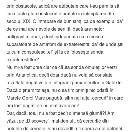
prin obstacole, adică are atributele care i-au permis să
facă toate giumbuşlucurile arătate în întîmplarea din
secolul XIX. O întrebare de bun simţ, ca de exemplu: da’
de ce mai are nevoie de şenilă, dacă are motor
antigravitaţional, a fost îndepărtată ca o muscă
supărătoare de amatorii de extratereştrii: da’ de unde ştii
tu cum construiesc „ei” şi la ce foloseşte sonda
extratereştrilor?
Nu mi-a fost prea clar ce căuta sonda omuleţilor verzi
prin Antarctica, decît doar dacă nu voia să constate
rezultate negative ale integrării pământenilor în Galaxie.
Dacă o ţinem tot aşa, nu o să fim primiți niciodată în
Marele Cerc! Mare pagubă, ştim noi alte „cercuri” în care
am fost băgaţi de nu mai avem aer!
Dar, dacă, totul nu a fost decît o imensă glumă?! Am
văzut pe „Discovery”, mai demult, că cercurile din
holdele de cereale, s-au dovedit a fi opera a doi bătrînei