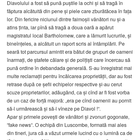
Diavolului a fost să pună puştile la ochi şi să tragă în
făptura alcătuită din pene şi piele care zburătăcea în faţa
lor. Din fericire niciunul dintre faimoşii vânători nu şi-a
atins ţinta, iar pînă să tragă a doua oară a apărut
magistratul local Bartholomew, care a lămurit lucrurile, şi
bineînţeles, a alcătuit un raport scris al întâmplării. Pe
seară tot parcursul amintit era bătut de grupuri de oameni
înarmaţi, de ştafete călare şi de poliţişti care încercau să
pună ordine în debandada generală. S-au înregistrat mai
multe reclamaţii pentru încălcarea proprietăţii, dar au fost
retrase după ce şefii echipelor respective şi-au cerut
scuze proprietarilor, adăugănd, ca şi cînd ar fi fost vorba
de un caz de forţă majoră: „era pe cînd oamenii au pornit
să-l urmărească şi să-l vîneze pe Diavol !”.
Apar şi primele poveşti de vânători şi zvonuri gogonate,
”fake news”. O echipă din Luscombe, formată mai ales
din tineri, jura că a văzut urmele lucind cu o lumină ca de