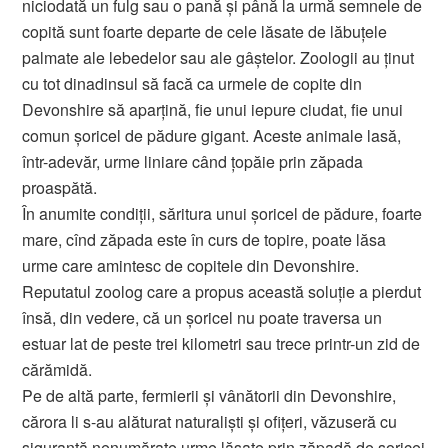
niciodată un fulg sau o pană şi până la urmă semnele de
copită sunt foarte departe de cele lăsate de lăbuţele
palmate ale lebedelor sau ale gâştelor. Zoologii au ţinut
cu tot dinadinsul să facă ca urmele de copite din
Devonshire să aparţină, fie unui iepure ciudat, fie unui
comun şoricel de pădure gigant. Aceste animale lasă,
într-adevăr, urme liniare când ţopăie prin zăpada
proaspătă.
În anumite condiţii, săritura unui şoricel de pădure, foarte
mare, cînd zăpada este în curs de topire, poate lăsa
urme care amintesc de copitele din Devonshire.
Reputatul zoolog care a propus această soluţie a pierdut
însă, din vedere, că un şoricel nu poate traversa un
estuar lat de peste trei kilometri sau trece printr-un zid de
cărămidă.
Pe de altă parte, fermierii şi vânătorii din Devonshire,
cărora li s-au alăturat naturalişti şi ofiţeri, văzuseră cu
siguranţă nenumărate urme lăsate prin zăpadă de şoricei