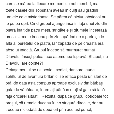
care se mărea la fiecare moment cu noi membri, mai
toate casele din Topsham aveau în curţi sau grădini
urmele cele misterioase. Se părea că niciun obstacol nu
le putea opri. Cînd grupul ajunge însă în faţa unui zid din
piatră înalt de patru metri, strigătele şi glumele încetează
brusc. Urmele treceau prin zid, apărînd de o parte şi de
alta al peretelui de piatră, iar zăpada de pe creastă era
absolut intactă. Grupul începe să murmure: numai
Diavolul însuşi putea face asemenea ispravă! Şi apoi, nu
Diavolul are copite?!
Detaşamentul se risipeşte imediat, dar spre lauda
spiritului de aventură britanic, se reface peste un sfert de
oră, de data asta compus aproape exclusiv din bărbaţi
gata de vânătoare, înarmaţi până în dinţi şi gata să facă
faţă oricărei situaţii. Rezulta, după ce grupul cotrobăie tot
oraşul, că urmele duceau într-o singură direcţie, dar nu
treceau niciodată de două ori prin acelaşi punct,