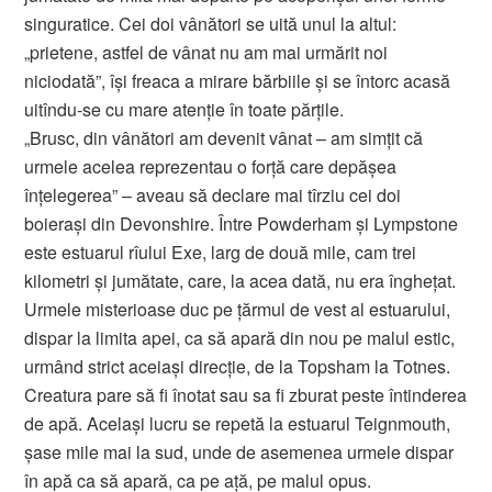
singuratice. Cei doi vânători se uită unul la altul:
„prietene, astfel de vânat nu am mai urmărit noi
niciodată”, îşi freaca a mirare bărbiile şi se întorc acasă
uitîndu-se cu mare atenţie în toate părţile.
„Brusc, din vânători am devenit vânat – am simţit că
urmele acelea reprezentau o forţă care depăşea
înţelegerea” – aveau să declare mai tîrziu cei doi
boieraşi din Devonshire. Între Powderham şi Lympstone
este estuarul rîului Exe, larg de două mile, cam trei
kilometri şi jumătate, care, la acea dată, nu era îngheţat.
Urmele misterioase duc pe ţărmul de vest al estuarului,
dispar la limita apei, ca să apară din nou pe malul estic,
urmând strict aceiaşi direcţie, de la Topsham la Totnes.
Creatura pare să fi înotat sau sa fi zburat peste întinderea
de apă. Acelaşi lucru se repetă la estuarul Teignmouth,
şase mile mai la sud, unde de asemenea urmele dispar
în apă ca să apară, ca pe aţă, pe malul opus.