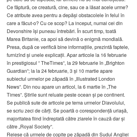
Ce făptură, ce creatură, cine, sau ce a lăsat acele urme?
Ce atribute avea pentru a depăşi obstacolele în felul în
care a făcut-o? Cu ce scop? La inceput, numai cei din
Devonshire îşi puneau întrebări. În scurt timp, toată
Marea Britanie, ca apoi să devină o enigmă mondială.
Presa, după ce verifică bine informaţiile, prezintă faptele,
furnizînd şi unele explicaţii. Apar articole la 16 februarie
în prestigiosul ” TheTimes”, la 29 februarie în „Brighton
Guardian”; la la 24 februarie, 3 şi 10 martie apare
subiectul urmelor pe zăpadă în „Illustrated London
News”. Din nou apare un articol, la 6 martie în „The
Times”. Ştirile sunt reluate peste ocean şi pe continent.
Se publică sute de articole pe tema urmelor Diavolului,
se scriu zeci de cărţi. Se poartă o corespondenţă uriaşă,
majoritatea fiind îndreptată către ziarele în cauză dar şi
către „Royal Society”.
Reiese că urmele de copite pe zăpadă din Sudul Angliei