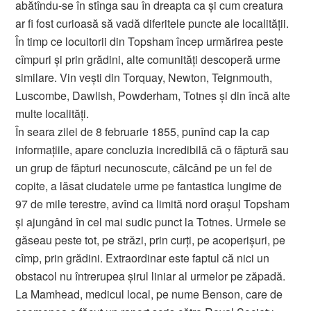
abătîndu-se în stînga sau în dreapta ca şi cum creatura
ar fi fost curioasă să vadă diferitele puncte ale localităţii.
În timp ce locuitorii din Topsham încep urmărirea peste
cîmpuri şi prin grădini, alte comunităţi descoperă urme
similare. Vin veşti din Torquay, Newton, Teignmouth,
Luscombe, Dawlish, Powderham, Totnes şi din încă alte
multe localităţi.
În seara zilei de 8 februarie 1855, punînd cap la cap
informaţiile, apare concluzia incredibilă că o făptură sau
un grup de făpturi necunoscute, călcând pe un fel de
copite, a lăsat ciudatele urme pe fantastica lungime de
97 de mile terestre, avînd ca limită nord oraşul Topsham
şi ajungând în cel mai sudic punct la Totnes. Urmele se
găseau peste tot, pe străzi, prin curţi, pe acoperişuri, pe
cîmp, prin grădini. Extraordinar este faptul că nici un
obstacol nu întrerupea şirul liniar al urmelor pe zăpadă.
La Mamhead, medicul local, pe nume Benson, care de