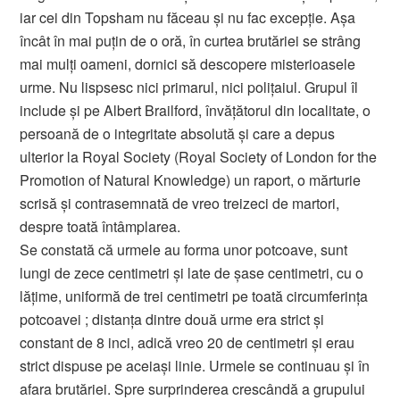
iar cei din Topsham nu făceau și nu fac excepţie. Aşa
încât în mai puțin de o oră, în curtea brutăriei se strâng
mai mulţi oameni, dornici să descopere misterioasele
urme. Nu lispsesc nici primarul, nici poliţaiul. Grupul îl
include şi pe Albert Brailford, învăţătorul din localitate, o
persoană de o integritate absolută şi care a depus
ulterior la Royal Society (Royal Society of London for the
Promotion of Natural Knowledge) un raport, o mărturie
scrisă şi contrasemnată de vreo treizeci de martori,
despre toată întâmplarea.
Se constată că urmele au forma unor potcoave, sunt
lungi de zece centimetri şi late de şase centimetri, cu o
lăţime, uniformă de trei centimetri pe toată circumferinţa
potcoavei ; distanţa dintre două urme era strict şi
constant de 8 inci, adică vreo 20 de centimetri şi erau
strict dispuse pe aceiaşi linie. Urmele se continuau şi în
afara brutăriei. Spre surprinderea crescândă a grupului