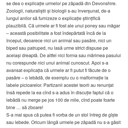
se dea o explicaţie urmelor pe zăpadă din Devonshire.
Zoologii, naturaliştii şi biologii s-au înverşunat, de-a
lungul anilor să furnizeze o explicaţie ştiinţifică
plauzibilă. Că urmele ar fi fost ale unui poney sau măgar
– această posibilitate a fost îndepărtată încă de la
început, deoarece nici un animal sau pasăre, nici un
biped sau patruped, nu lasă urme strict dispuse pe
aceiaşi dreaptă. De altfel nici forma sau mărimea pasului
nu corespunde nici unui animal cunoscut. Apoi s-a
avansat explicaţia că urmele ar fi putut fi făcute de o
pasăre – o lebădă, de exemplu cu o malformaţie la
labele picioarelor. Partizanii acestei teorii au renunţat
însă repede la ea cînd s-a adus în discuţie faptul că o
lebădă nu merge pe jos 100 de mile, cînd poate foarte
bine … să zboare!
S-a mai spus că putea fi vorba de un stol întreg de gîşte
sau lebede. Oricum lângă urmele pe zăpadă nu s-a găsit