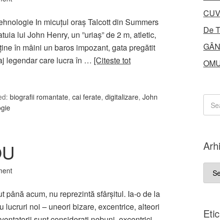
CUV
ehnologie In micuțul oraș Talcott din Summers
De T
uia lui John Henry, un ”uriaș” de 2 m, atletic,
GÂN
 ține în mâini un baros impozant, gata pregătit
aj legendar care lucra în …
[Citeste tot
OMU
ed:
biografii romantate
,
cai ferate
,
digitalizare
,
John
ogie
Arh
OU
Arhi
ment
ăcut până acum, nu reprezintă sfârşitul. Ia-o de la
 lucruri noi – uneori bizare, excentrice, alteori
Eti
ventatorii sunt consideraţi nebuni, excentrici.