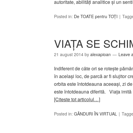
autoritate, abilităţi analitice şi un s
Posted in:
De TOATE pentru TOȚI
Tagg
VIAŢA SE SCH
21 august 2014
by
alexapioan
Leave 
Indiferent de câte ori se roteşte pămân
în acelaşi loc, de parcă ar fi slujitor 
orbita este întotdeauna aceeaşi, zi de
este întotdeauna diferită. Viaţa imită 
[Citeste tot articolul…]
Posted in:
GÂNDURI ÎN VIRTUAL
Tagg