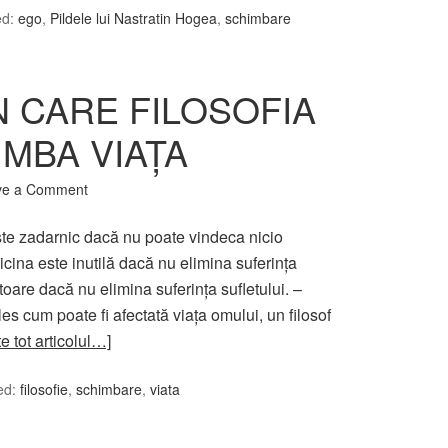
ed:
ego
,
Pildele lui Nastratin Hogea
,
schimbare
N CARE FILOSOFIA
IMBA VIAŢA
ve a Comment
e zadarnic dacă nu poate vindeca nicio
cina este inutilă dacă nu elimina suferinţa
sitoare dacă nu elimina suferinţa sufletului. –
cum poate fi afectată viaţa omului, un filosof
te tot articolul…]
ed:
filosofie
,
schimbare
,
viata