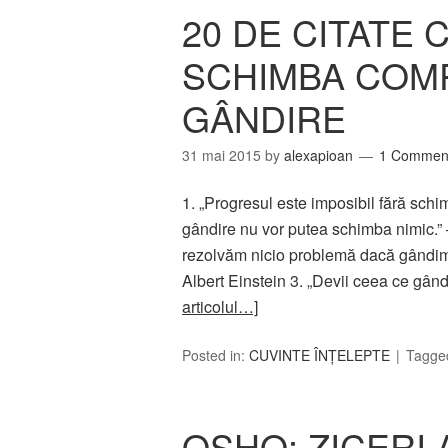
20 DE CITATE 
SCHIMBA COM
GÂNDIRE
31 mai 2015
by
alexapioan
1 Commen
1. „Progresul este imposibil fără schi
gândire nu vor putea schimba nimic.
rezolvăm nicio problemă dacă gândim 
Albert Einstein 3. „Devii ceea ce gând
articolul…]
Posted in:
CUVINTE ÎNȚELEPTE
Tagge
OSHO: ZICERI 