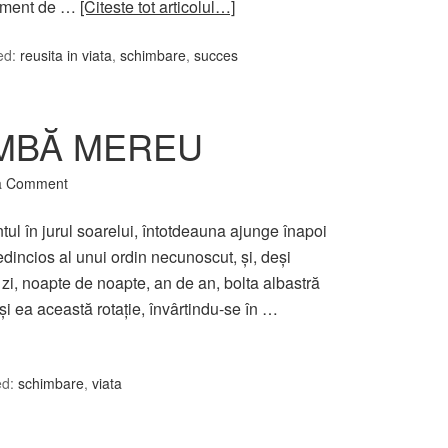
entiment de …
[Citeste tot articolul…]
ed:
reusita in viata
,
schimbare
,
succes
IMBĂ MEREU
a Comment
tul în jurul soarelui, întotdeauna ajunge înapoi
credincios al unui ordin necunoscut, şi, deşi
 zi, noapte de noapte, an de an, bolta albastră
şi ea această rotaţie, învârtindu-se în …
ed:
schimbare
,
viata