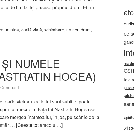
ncolo de limită. Îşi găsesc propriul drum. Ei nu
af
budi
ed:
mintea
,
o altă viaţă
,
schimbare
,
un nou drum
,
pers
gandu
in
 ŞI NUMELE
maxi
OS
NASTRATIN HOGEA)
talc
p
poves
a Comment
priete
 foarte viclean, căile lui sunt subtile: poate
sana
ă spun o anecdotă. Fața lui Nastratin Hogea se
are mergea înaintea lui, în jos, pe scările de la
spirit
e umăr …
[Citeste tot articolul…]
zic