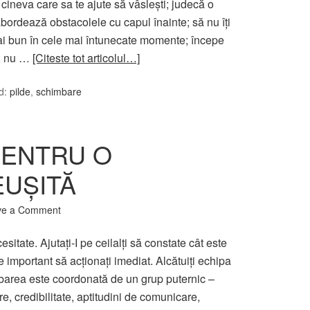
 cineva care sa te ajute să vâsleşti; judecă o
bordează obstacolele cu capul înainte; să nu îţi
l mai bun în cele mai întunecate momente; începe
t; nu …
[Citeste tot articolul…]
d:
pilde
,
schimbare
PENTRU O
UŞITĂ
ve a Comment
sitate. Ajutaţi-I pe ceilalţi să constate cât este
important să acţionaţi imediat. Alcătuiţi echipa
barea este coordonată de un grup puternic –
e, credibilitate, aptitudini de comunicare,