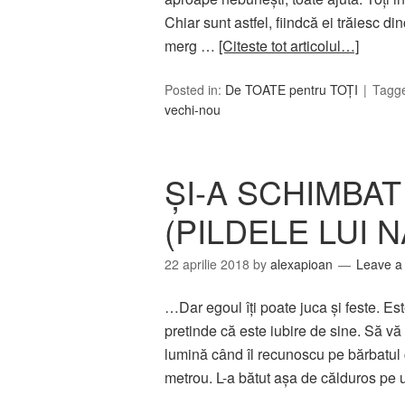
Chiar sunt astfel, fiindcă ei trăiesc di
merg …
[Citeste tot articolul…]
Posted in:
De TOATE pentru TOȚI
Tagg
vechi-nou
ŞI-A SCHIMBAT
(PILDELE LUI 
22 aprilie 2018
by
alexapioan
Leave 
…Dar egoul îți poate juca și feste. Este
pretinde că este iubire de sine. Să v
lumină când îl recunoscu pe bărbatul c
metrou. L-a bătut așa de călduros p