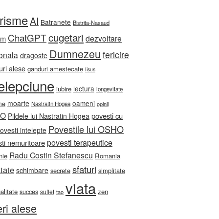
orisme
AI
Batranete
Bistrita-Nasaud
cugetari
ChatGPT
dezvoltare
sm
Dumnezeu
fericire
onala
dragoste
ri alese
ganduri amestecate
Iisus
telepciune
lectura
iubire
longevitate
moarte
oameni
me
Nastratin Hogea
opinii
HO
povesti cu
Pildele lui Nastratin Hogea
Povestile lui OSHO
ovesti intelepte
povesti terapeutice
ti nemuritoare
Radu Costin Stefanescu
nie
Romania
sfaturi
tate
schimbare
secrete
simplitate
viata
ualitate
zen
succes
suflet
tao
eri alese