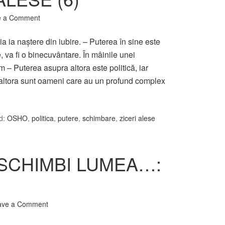
e a Comment
ia ia naştere din iubire. – Puterea în sine este
 va fi o binecuvântare. În mâinile unei
m – Puterea asupra altora este politică, iar
 altora sunt oameni care au un profund complex
d:
OSHO
,
politica
,
putere
,
schimbare
,
ziceri alese
 SCHIMBI LUMEA…:
ave a Comment