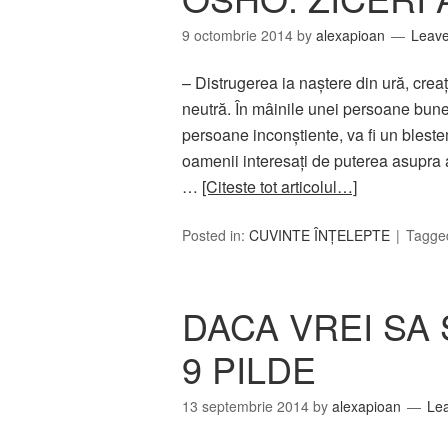
9 octombrie 2014
by
alexapioan
Leav
– Distrugerea ia naştere din ură, creaţ
neutră. În mâinile unei persoane bune,
persoane inconştiente, va fi un bleste
oamenii interesaţi de puterea asupra
…
[Citeste tot articolul…]
Posted in:
CUVINTE ÎNȚELEPTE
Tagge
DACA VREI SA
9 PILDE
13 septembrie 2014
by
alexapioan
Le