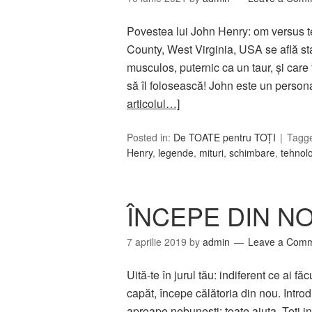
Povestea lui John Henry: om versus t
County, West Virginia, USA se află stat
musculos, puternic ca un taur, și care
să îl folosească! John este un person
articolul…]
Posted in:
De TOATE pentru TOȚI
Tagg
Henry
,
legende
,
mituri
,
schimbare
,
tehnol
ÎNCEPE DIN N
7 aprilie 2019
by
admin
Leave a Com
Uită-te în jurul tău: indiferent ce ai f
capăt, începe călătoria din nou. Introdu
aproape nebuneşti; toate ajuta. Toţi in