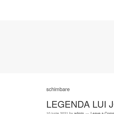
schimbare
LEGENDA LUI 
10 iunie 2021
by
admin
Leave a Com