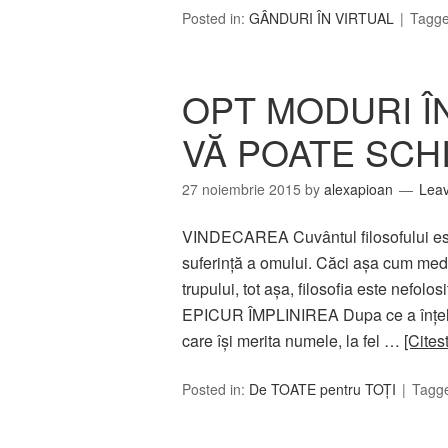
Posted in:
GÂNDURI ÎN VIRTUAL
Tagg
OPT MODURI Î
VĂ POATE SCH
27 noiembrie 2015
by
alexapioan
Lea
VINDECAREA Cuvântul filosofului est
suferinţă a omului. Căci aşa cum medi
trupului, tot aşa, filosofia este nefolo
EPICUR ÎMPLINIREA Dupa ce a înţeles 
care îşi merita numele, la fel …
[Cites
Posted in:
De TOATE pentru TOȚI
Tagg