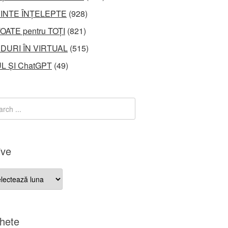
INTE ÎNȚELEPTE
(928)
OATE pentru TOȚI
(821)
DURI ÎN VIRTUAL
(515)
L ȘI ChatGPT
(49)
ive
ve
chete