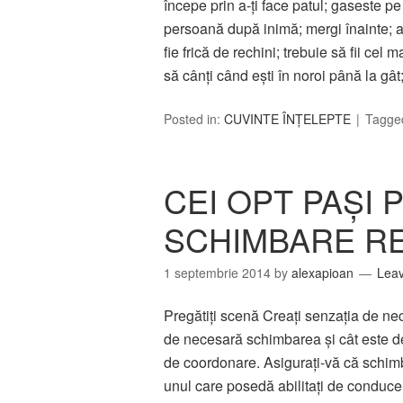
începe prin a-ţi face patul; gaseste pe
persoană după inimă; mergi înainte; a
fie frică de rechini; trebuie să fii ce
să cânţi când eşti în noroi până la gâ
Posted in:
CUVINTE ÎNȚELEPTE
Tagge
CEI OPT PAŞI 
SCHIMBARE RE
1 septembrie 2014
by
alexapioan
Lea
Pregătiţi scenă Creaţi senzaţia de nece
de necesară schimbarea şi cât este de 
de coordonare. Asiguraţi-vă că schim
unul care posedă abilitaţi de conducer