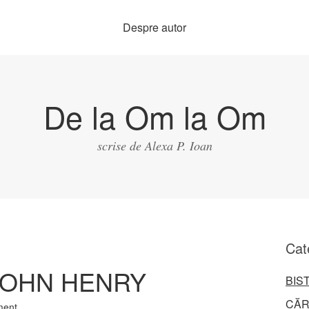
Despre autor
De la Om la Om
scrise de Alexa P. Ioan
Cat
JOHN HENRY
BIS
CĂR
ment