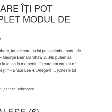
CARE ÎŢI POT
PLET MODUL DE
t
mbare, iar cei care nu îşi pot schimba modul de
” – George Bernard Shaw 2. „Nu putem să
la fel ca în momentul în care am cauzat-o.”
eşti.” – Bruce Lee 4. „Alege-ţi …
[Citeste tot
d:
gandire
,
schimbare
ALESE (6)