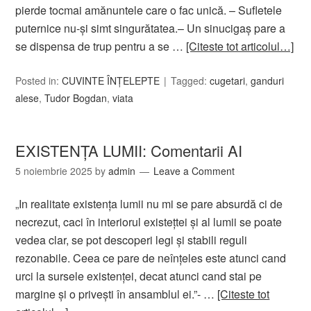
pierde tocmai amănuntele care o fac unică. – Sufletele
puternice nu-şi simt singurătatea.– Un sinucigaş pare a
se dispensa de trup pentru a se …
[Citeste tot articolul…]
Posted in:
CUVINTE ÎNȚELEPTE
Tagged:
cugetari
,
ganduri
alese
,
Tudor Bogdan
,
viata
EXISTENȚA LUMII: Comentarii AI
5 noiembrie 2025
by
admin
Leave a Comment
„In realitate existența lumii nu mi se pare absurdă ci de
necrezut, caci în interiorul existețtei și al lumii se poate
vedea clar, se pot descoperi legi și stabili reguli
rezonabile. Ceea ce pare de neînțeles este atunci cand
urci la sursele existenței, decat atunci cand stai pe
margine și o privești în ansamblul ei.”- …
[Citeste tot