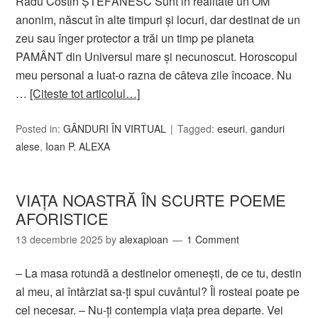
Radu Costin ȘTEFĂNESC Sunt in realitate un OM
anonim, născut în alte timpuri și locuri, dar destinat de un
zeu sau înger protector a trăi un timp pe planeta
PAMÂNT din Universul mare și necunoscut. Horoscopul
meu personal a luat-o razna de câteva zile încoace. Nu
…
[Citeste tot articolul…]
Posted in:
GÂNDURI ÎN VIRTUAL
Tagged:
eseuri
,
ganduri
alese
,
Ioan P. ALEXA
VIAȚA NOASTRĂ ÎN SCURTE POEME
AFORISTICE
13 decembrie 2025
by
alexapioan
1 Comment
– La masa rotundă a destinelor omenești, de ce tu, destin
al meu, ai întârziat sa-ți spui cuvântul? Îl rosteai poate pe
cel necesar. – Nu-ţi contempla viaţa prea departe. Vei