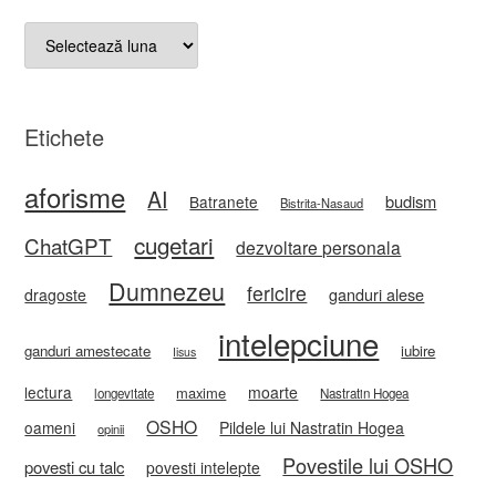
Arhive
Etichete
aforisme
AI
budism
Batranete
Bistrita-Nasaud
cugetari
ChatGPT
dezvoltare personala
Dumnezeu
fericire
ganduri alese
dragoste
intelepciune
ganduri amestecate
iubire
Iisus
lectura
moarte
maxime
longevitate
Nastratin Hogea
OSHO
oameni
Pildele lui Nastratin Hogea
opinii
Povestile lui OSHO
povesti cu talc
povesti intelepte