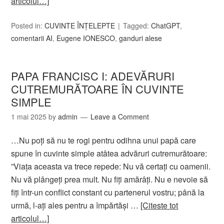
articolul…]
Posted in:
CUVINTE ÎNȚELEPTE
Tagged:
ChatGPT
,
comentarii AI
,
Eugene IONESCO
,
ganduri alese
PAPA FRANCISC I: ADEVĂRURI
CUTREMURĂTOARE ÎN CUVINTE
SIMPLE
1 mai 2025
by
admin
Leave a Comment
…Nu poți să nu te rogi pentru odihna unui papă care
spune în cuvinte simple atâtea advăruri cutremurătoare:
”Viața aceasta va trece repede: Nu vă certați cu oamenii.
Nu vă plângeți prea mult. Nu fiți amărâți. Nu e nevoie să
fiți într-un conflict constant cu partenerul vostru; până la
urmă, l-ați ales pentru a împărtăși …
[Citeste tot
articolul…]