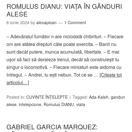
ROMULUS DIANU: VIAŢA ÎN GÂNDURI
ALESE
8 iunie 2024
by
alexapioan
1 Comment
– Adevăratul fumător n-are niciodată chibrituri. – Fiecare
om are atâtea drepturi câte poate exercita. – Banii nu
sunt decât putere, munca acumulată, libertate. – E mai
ușor să faci să deraieze trenul, decât să construieşti tu
singur o locomotivă. – Fiecare miniaturi este aidoma cu
întregul. – Andrei, tu eşti nebun. Tot ce se …
[Citeste tot
articolul…]
Posted in:
CUVINTE ÎNȚELEPTE
Tagged:
Ada-Kaleh
,
ganduri
alese
,
intelepciune
,
Romulus DIANU
,
viata
GABRIEL GARCIA MARQUEZ: