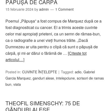
PĂPUȘA DE CÂRPĂ
15 februarie 2024
by
admin
1 Comment
Poemul „Păpuşa” a fost compus de Marquez după ce a
fost diagnosticat cu cancer. El a trimis aceste cuvinte
celor mai apropiaţi prieteni, ca un semn de rămas-bun,
ca o radiografie a unei vieţi frumos trăite. „Dacă
Dumnezeu ar uita pentru o clipă că sunt o păpușă de
cârpă, și mi-ar dărui o fărâmă de …
[Citeste tot
articolul…]
Posted in:
CUVINTE ÎNȚELEPTE
Tagged:
adio
,
Gabriel
Garcia Marquez
,
ganduri alese
,
intelepciune
,
scrisori de ramas
bun
,
viata
THEOFIL SIMENSCHY: 75 DE
GÂNDURI ALESE