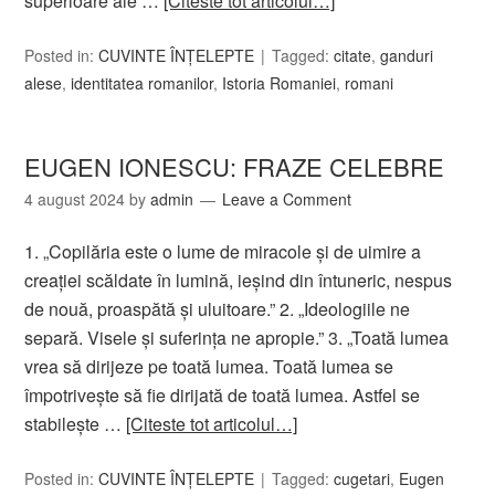
superioare ale …
[Citeste tot articolul…]
Posted in:
CUVINTE ÎNȚELEPTE
Tagged:
citate
,
ganduri
alese
,
identitatea romanilor
,
Istoria Romaniei
,
romani
EUGEN IONESCU: FRAZE CELEBRE
4 august 2024
by
admin
Leave a Comment
1. „Copilăria este o lume de miracole și de uimire a
creației scăldate în lumină, ieșind din întuneric, nespus
de nouă, proaspătă și uluitoare.” 2. „Ideologiile ne
separă. Visele şi suferinţa ne apropie.” 3. „Toată lumea
vrea să dirijeze pe toată lumea. Toată lumea se
împotrivește să fie dirijată de toată lumea. Astfel se
stabilește …
[Citeste tot articolul…]
Posted in:
CUVINTE ÎNȚELEPTE
Tagged:
cugetari
,
Eugen