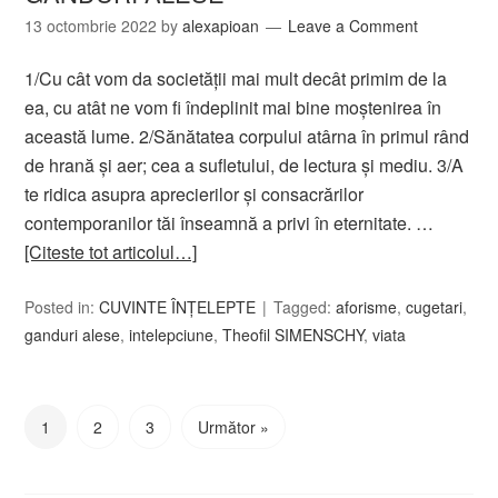
13 octombrie 2022
by
alexapioan
Leave a Comment
1/Cu cât vom da societăţii mai mult decât primim de la
ea, cu atât ne vom fi îndeplinit mai bine moştenirea în
această lume. 2/Sănătatea corpului atârna în primul rând
de hrană şi aer; cea a sufletului, de lectura şi mediu. 3/A
te ridica asupra aprecierilor şi consacrărilor
contemporanilor tăi înseamnă a privi în eternitate. …
[Citeste tot articolul…]
Posted in:
CUVINTE ÎNȚELEPTE
Tagged:
aforisme
,
cugetari
,
ganduri alese
,
intelepciune
,
Theofil SIMENSCHY
,
viata
1
2
3
Următor »