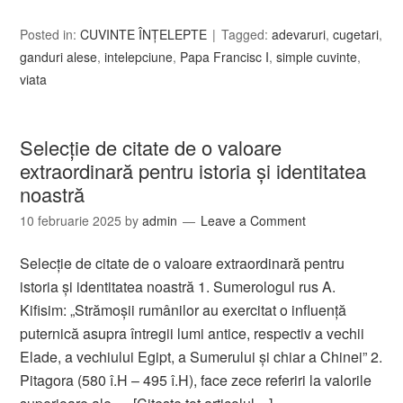
Posted in:
CUVINTE ÎNȚELEPTE
Tagged:
adevaruri
,
cugetari
,
ganduri alese
,
intelepciune
,
Papa Francisc I
,
simple cuvinte
,
viata
Selecție de citate de o valoare
extraordinară pentru istoria și identitatea
noastră
10 februarie 2025
by
admin
Leave a Comment
Selecție de citate de o valoare extraordinară pentru
istoria și identitatea noastră 1. Sumerologul rus A.
Kifisim: „Strămoşii rumânilor au exercitat o influenţă
puternică asupra întregii lumi antice, respectiv a vechii
Elade, a vechiului Egipt, a Sumerului şi chiar a Chinei” 2.
Pitagora (580 î.H – 495 î.H), face zece referiri la valorile