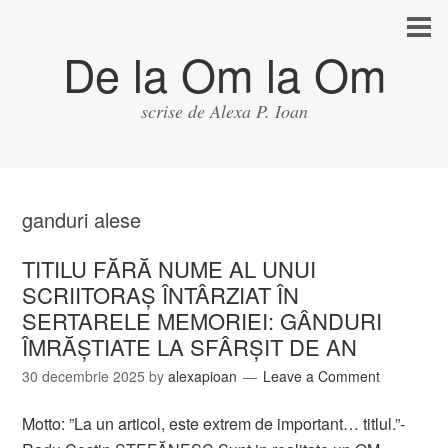
De la Om la Om
scrise de Alexa P. Ioan
ganduri alese
TITILU FĂRĂ NUME AL UNUI
SCRIITORAȘ ÎNTÂRZIAT ÎN
SERTARELE MEMORIEI: GÂNDURI
ÎMRĂȘTIATE LA SFÂRȘIT DE AN
30 decembrie 2025
by
alexapioan
Leave a Comment
Motto: ”La un articol, este extrem de important… titlul.”-