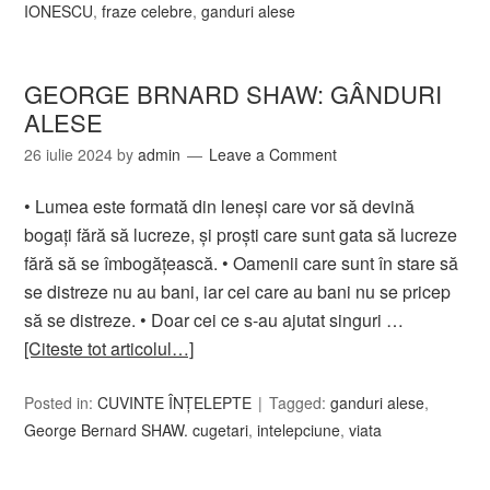
IONESCU
,
fraze celebre
,
ganduri alese
GEORGE BRNARD SHAW: GÂNDURI
ALESE
26 iulie 2024
by
admin
Leave a Comment
• Lumea este formată din leneşi care vor să devină
bogaţi fără să lucreze, şi proşti care sunt gata să lucreze
fără să se îmbogăţească. • Oamenii care sunt în stare să
se distreze nu au bani, iar cei care au bani nu se pricep
să se distreze. • Doar cei ce s-au ajutat singuri …
[Citeste tot articolul…]
Posted in:
CUVINTE ÎNȚELEPTE
Tagged:
ganduri alese
,
George Bernard SHAW. cugetari
,
intelepciune
,
viata