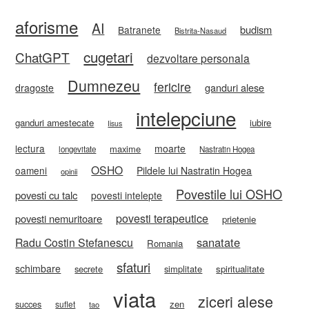
aforisme
AI
budism
Batranete
Bistrita-Nasaud
cugetari
ChatGPT
dezvoltare personala
Dumnezeu
fericire
ganduri alese
dragoste
intelepciune
ganduri amestecate
iubire
Iisus
lectura
moarte
maxime
longevitate
Nastratin Hogea
OSHO
oameni
Pildele lui Nastratin Hogea
opinii
Povestile lui OSHO
povesti cu talc
povesti intelepte
povesti terapeutice
povesti nemuritoare
prietenie
sanatate
Radu Costin Stefanescu
Romania
sfaturi
schimbare
secrete
simplitate
spiritualitate
viata
ziceri alese
zen
succes
suflet
tao