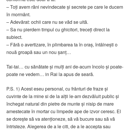
– Toți avem răni nevindecate și secrete pe care le ducem
în mormânt.
– Adevărat: ochii care nu se văd se uită.
– Sa nu pierdem timpul cu ghicitori, treceți direct la
subiect.
– Fără o avertizare, în plimbarea ta în oraș, întâlnești o
nouă groapă sau un nou șanț…
Tai-tai… cu sănătate și mulți ani de-acum încolo și poate-
poate ne vedem… in Rai la apus de seară.
P.S. 1) Acest eseu personal, cu frânturi de fraze și
cuvinte de la mine si de la alții le-am dezvăluit public și
închegat natural din pietre de munte și nisip de mare
amestecate în mortar cu limpede ape de izvor ceresc. El
se dorește să va atenționeze, să vă bucure sau să vă
întristeze. Alegerea de a le citi, de a le accepta sau