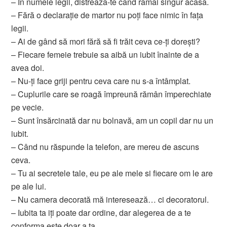
– In numele legii, distrează-te când rămâi singur acasă.
– Fără o declarație de martor nu poți face nimic în fața
legii.
– Ai de gând să mori fără să fi trăit ceva ce-ți dorești?
– Fiecare femeie trebuie sa aibă un iubit înainte de a
avea doi.
– Nu-ți face griji pentru ceva care nu s-a întâmplat.
– Cuplurile care se roagă împreună rămân împerechiate
pe vecie.
– Sunt însărcinată dar nu bolnavă, am un copil dar nu un
iubit.
– Când nu răspunde la telefon, are mereu de ascuns
ceva.
– Tu ai secretele tale, eu pe ale mele si fiecare om le are
pe ale lui.
– Nu camera decorată mă interesează… ci decoratorul.
– Iubita ta iți poate dar ordine, dar alegerea de a te
conforma este doar a ta.