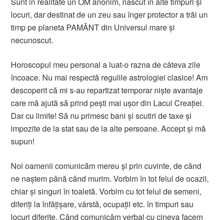
Sunt in realitate un OM anonim, născut în alte timpuri și
locuri, dar destinat de un zeu sau înger protector a trăi un
timp pe planeta PAMÂNT din Universul mare și
necunoscut.
Horoscopul meu personal a luat-o razna de câteva zile
încoace. Nu mai respectă regulile astrologiei clasice! Am
descoperit că mi s-au repartizat temporar niște avantaje
care mă ajută să prind pești mai ușor din Lacul Creației.
Dar cu limite! Să nu primesc bani și scutiri de taxe și
impozite de la stat sau de la alte persoane. Accept și mă
supun!
Noi oamenii comunicăm mereu și prin cuvinte, de când
ne naștem până când murim. Vorbim în tot felul de ocazii,
chiar și singuri în toaletă. Vorbim cu tot felul de semeni,
diferiți la înfățișare, vârstă, ocupații etc. în timpuri sau
locuri diferite. Când comunicăm verbal cu cineva facem