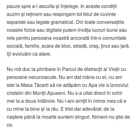
pauze spre a-l asculta și înțelege. In aceste condiții
auzim și reținem sau respingem tot felul de cuvinte
separate sau legate gramatical. Din toate conversațiile
noastre fizice sau digitale putem învăța lucruri bune sau
rele pentru persoana noastră ancorată într-o comunitate
socială, familie, scara de bloc, stradă, oraș, ținut sau țară.
Și evoluăm ca atare.
Nu mă duc la plimbare în Parcul de distracții al Vieții cu
persoane necunoscute. Nu am dat mâna cu el, nu am
stat la Masa Tăcerii să ne adăpăm cu Apa vie a Izvorului
cristalin din Munții Apuseni. Nu s-a uitat direct în ochii
mei la a doua întâlnire. Nu l-am simțit în inima mea că e
cu mine la bine și la rău. E trist dar adevărat: de la
naștere până la moarte suntem singuri. Nimeni nu știe de
ce.