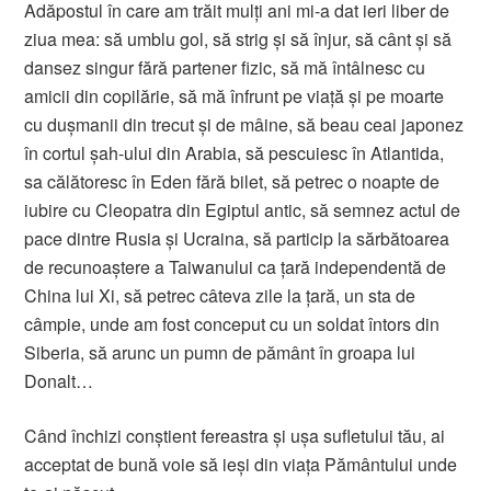
Adăpostul în care am trăit mulți ani mi-a dat ieri liber de
ziua mea: să umblu gol, să strig și să înjur, să cânt și să
dansez singur fără partener fizic, să mă întâlnesc cu
amicii din copilărie, să mă înfrunt pe viață și pe moarte
cu dușmanii din trecut și de mâine, să beau ceai japonez
în cortul șah-ului din Arabia, să pescuiesc în Atlantida,
sa călătoresc în Eden fără bilet, să petrec o noapte de
iubire cu Cleopatra din Egiptul antic, să semnez actul de
pace dintre Rusia și Ucraina, să particip la sărbătoarea
de recunoaștere a Taiwanului ca țară independentă de
China lui Xi, să petrec câteva zile la țară, un sta de
câmpie, unde am fost conceput cu un soldat întors din
Siberia, să arunc un pumn de pământ în groapa lui
Donalt…
Când închizi conștient fereastra și ușa sufletului tău, ai
acceptat de bună voie să ieși din viața Pământului unde