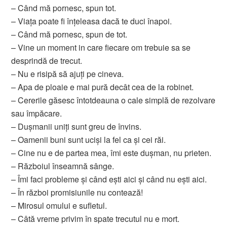
– Când mă pornesc, spun tot.
– Viața poate fi înțeleasa dacă te duci înapoi.
– Când mă pornesc, spun de tot.
– Vine un moment in care fiecare om trebuie sa se
desprindă de trecut.
– Nu e risipă să ajuți pe cineva.
– Apa de ploaie e mai pură decât cea de la robinet.
– Cererile găsesc întotdeauna o cale simplă de rezolvare
sau împăcare.
– Dușmanii uniți sunt greu de învins.
– Oamenii buni sunt uciși la fel ca și cei răi.
– Cine nu e de partea mea, îmi este dușman, nu prieten.
– Războiul înseamnă sânge.
– Îmi faci probleme și când ești aici și când nu ești aici.
– În război promisiunile nu contează!
– Mirosul omului e sufletul.
– Câtă vreme privim în spate trecutul nu e mort.