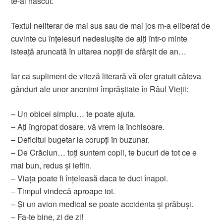
te-ai născut.
Textul neliterar de mai sus sau de mai jos m-a eliberat de
cuvinte cu înțelesuri nedeslușite de alți într-o minte
isteață aruncată în uitarea nopții de sfârșit de an…
Iar ca supliment de viteză literară vă ofer gratuit câteva
gânduri ale unor anonimi împrăștiate în Râul Vieții:
– Un obicei simplu… te poate ajuta.
– Ați îngropat dosare, vă vrem la închisoare.
– Deficitul bugetar la corupți în buzunar.
– De Crăciun… toți suntem copii, te bucuri de tot ce e
mai bun, redus și ieftin.
– Viața poate fi înțeleasă daca te duci înapoi.
– Timpul vindecă aproape tot.
– Și un avion medical se poate accidenta și prăbuși.
– Fa-te bine, zi de zi!