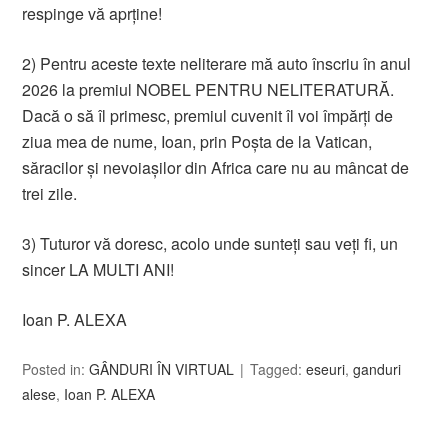
respinge vă aprține!
2) Pentru aceste texte neliterare mă auto înscriu în anul
2026 la premiul NOBEL PENTRU NELITERATURĂ.
Dacă o să îl primesc, premiul cuvenit îl voi împărți de
ziua mea de nume, Ioan, prin Poșta de la Vatican,
săracilor și nevoiașilor din Africa care nu au mâncat de
trei zile.
3) Tuturor vă doresc, acolo unde sunteți sau veți fi, un
sincer LA MULTI ANI!
Ioan P. ALEXA
Posted in:
GÂNDURI ÎN VIRTUAL
Tagged:
eseuri
,
ganduri
alese
,
Ioan P. ALEXA