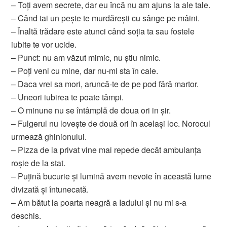
– Toți avem secrete, dar eu încă nu am ajuns la ale tale.
– Când tai un pește te murdărești cu sânge pe mâini.
– Înaltă trădare este atunci când soția ta sau fostele
iubite te vor ucide.
– Punct: nu am văzut mimic, nu știu nimic.
– Poți veni cu mine, dar nu-mi sta în cale.
– Daca vrei sa mori, aruncă-te de pe pod fără martor.
– Uneori iubirea te poate tâmpi.
– O minune nu se întâmplă de doua ori in șir.
– Fulgerul nu lovește de două ori în același loc. Norocul
urmează ghinionului.
– Pizza de la privat vine mai repede decât ambulanța
roșie de la stat.
– Puțină bucurie și lumină avem nevoie în această lume
divizată și întunecată.
– Am bătut la poarta neagră a Iadului și nu mi s-a
deschis.