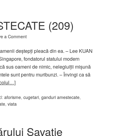
TECATE (209)
ve a Comment
 oamenii deștepți pleacă din ea. – Lee KUAN
 Singapore, fondatorul statului modern
ică sus oameni de nimic, nelegiuiții mișună
tele sunt pentru muribunzi. – Învingi ca să
icolul…]
d:
aforisme
,
cugetari
,
ganduri amestecate
,
tate
,
viata
rului Savatie