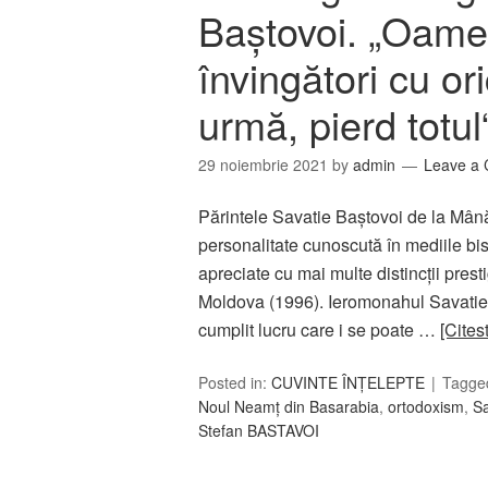
Baştovoi. „Oamen
învingători cu ori
urmă, pierd totul
29 noiembrie 2021
by
admin
Leave a
Părintele Savatie Baştovoi de la Mân
personalitate cunoscută în mediile biser
apreciate cu mai multe distincţii prest
Moldova (1996). Ieromonahul Savatie
cumplit lucru care i se poate …
[Cites
Posted in:
CUVINTE ÎNȚELEPTE
Tagge
Noul Neamţ din Basarabia
,
ortodoxism
,
S
Stefan BASTAVOI