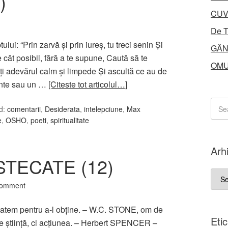
)
CUV
De T
ului: “Prin zarvă şi prin iureş, tu treci senin Şi
GÂN
e cât posibil, fără a te supune, Caută să te
OMU
ţi adevărul calm şi limpede Și ascultă ce au de
minte sau un …
[Citeste tot articolul…]
d:
comentarii
,
Desiderata
,
intelepciune
,
Max
e
,
OSHO
,
poeti
,
spiritualitate
Arh
TECATE (12)
Arhi
Comment
 batem pentru a-l obţine. – W.C. STONE, om de
Eti
 e ştiinţă, ci acţiunea. – Herbert SPENCER –