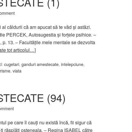
TECATE (1)
Comment
 şi al căldurii că am apucat să te văd şi astăzi.
adie PERCEK, Autosugestia şi forţele psihice. –
, p. 13. – Facultăţile mele mentale se dezvolta
ste tot articolul…]
d:
cugetari
,
ganduri amestecate
,
intelepciune
,
orisme
,
viata
TECATE (94)
Comment
l pe care îl cauți nu există încă, fii sigur că
ți răsplăti osteneala. – Regina ISABEL către