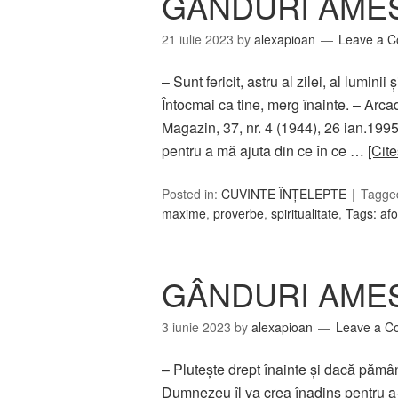
GÂNDURI AMES
21 iulie 2023
by
alexapioan
Leave a 
– Sunt fericit, astru al zilei, al luminii
Întocmai ca tine, merg înainte. – Arc
Magazin, 37, nr. 4 (1944), 26 ian.1995
pentru a mă ajuta din ce în ce …
[Cite
Posted in:
CUVINTE ÎNȚELEPTE
Tagge
maxime
,
proverbe
,
spiritualitate
,
Tags: af
GÂNDURI AMES
3 iunie 2023
by
alexapioan
Leave a 
– Plutește drept înainte și dacă pământu
Dumnezeu îl va crea înadins pentru a-