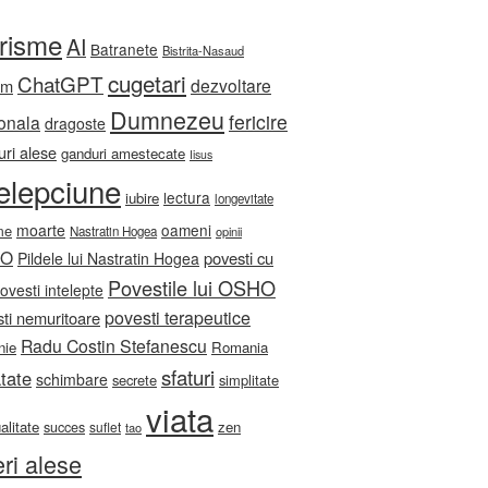
orisme
AI
Batranete
Bistrita-Nasaud
cugetari
ChatGPT
dezvoltare
sm
Dumnezeu
fericire
onala
dragoste
ri alese
ganduri amestecate
Iisus
telepciune
lectura
iubire
longevitate
moarte
oameni
me
Nastratin Hogea
opinii
HO
povesti cu
Pildele lui Nastratin Hogea
Povestile lui OSHO
ovesti intelepte
povesti terapeutice
ti nemuritoare
Radu Costin Stefanescu
nie
Romania
sfaturi
tate
schimbare
secrete
simplitate
viata
ualitate
zen
succes
suflet
tao
eri alese