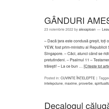
GÂNDURI AMES
23 noiembrie 2022
by
alexapioan
Lea
– Dacă țara este condusă greșit, toți
YEW, fost prim-ministru al Republicii
Singapore. – Căci, atunci când se rid
pretutindeni. – Psalmul 11 – Testamen
trăieşti! – La ce bun …
[Citeste tot art
Posted in:
CUVINTE ÎNȚELEPTE
Tagge
intelepciune
,
maxime
,
proverbe
,
spirituali
Decalogul călugă