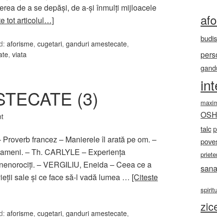
erea de a se depăşi, de a-şi înmulţi mijloacele
af
te tot articolul…]
budi
d:
aforisme
,
cugetari
,
ganduri amestecate
,
pers
tate
,
viata
gandu
in
TECATE (3)
maxi
OS
t
talc
p
– Proverb francez – Manierele îl arată pe om. –
poves
oameni. – Th. CARLYLE – Experienţa
priete
i nenorociţi. – VERGILIU, Eneida – Ceea ce a
sana
ieţii sale şi ce face să-l vadă lumea …
[Citeste
spirit
zic
d:
aforisme
,
cugetari
,
ganduri amestecate
,