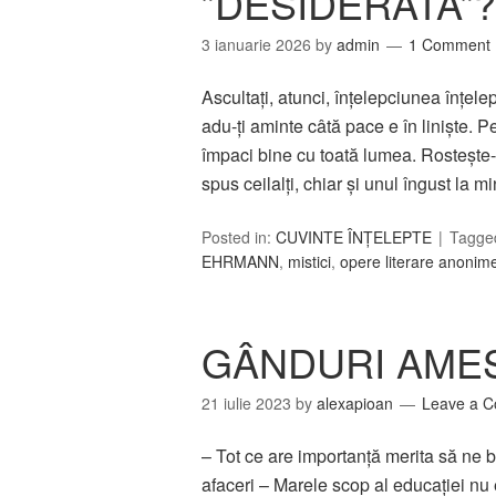
”DESIDERATA”?
3 ianuarie 2026
by
admin
1 Comment
Ascultaţi, atunci, înţelepciunea înţelept
adu-ţi aminte câtă pace e în linişte. P
împaci bine cu toată lumea. Rosteşte-
spus ceilalţi, chiar şi unul îngust la 
Posted in:
CUVINTE ÎNȚELEPTE
Tagge
EHRMANN
,
mistici
,
opere literare anonim
GÂNDURI AMES
21 iulie 2023
by
alexapioan
Leave a 
– Tot ce are importanţă merita să ne
afaceri – Marele scop al educaţiei nu