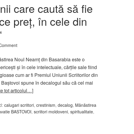
ii care caută să fie
ce preţ, în cele din
“
 Comment
ăstirea Noul Neamţ din Basarabia este o
iceşti şi în cele intelectuale, cărţile sale fiind
igioase cum ar fi Premiul Uniunii Scriitorilor din
 Baştovoi spune în decalogul său că cel mai
te tot articolul…]
d:
calugari scriitori
,
crestinism
,
decalog
,
Mânăstirea
avatie BASTOVOI
,
scriitori moldoveni
,
spiritualitate
,