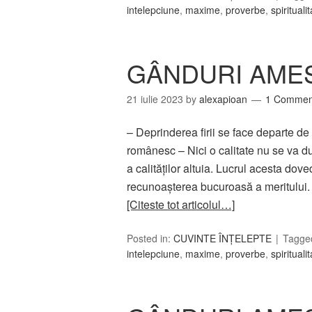
intelepciune
,
maxime
,
proverbe
,
spirituali
GÂNDURI AMES
21 iulie 2023
by
alexapioan
1 Commen
– Deprinderea firii se face departe de 
românesc – Nici o calitate nu se va du
a calităţilor altuia. Lucrul acesta dov
recunoaşterea bucuroasă a meritului
[Citeste tot articolul…]
Posted in:
CUVINTE ÎNȚELEPTE
Tagge
intelepciune
,
maxime
,
proverbe
,
spirituali