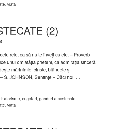
tate
,
viata
TECATE (2)
t
cele rele, ca să nu te înveţi cu ele. – Proverb
ce unui om atâţia prieteni, ca admiraţia sinceră
edeşte mărinimie, cinste, blândeţe şi
. – S. JOHNSON, Sentinţe – Căci noi, …
d:
aforisme
,
cugetari
,
ganduri amestecate
,
tate
,
viata