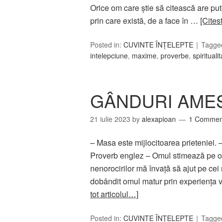
Orice om care ştie să citească are put
prin care există, de a face în …
[Cites
Posted in:
CUVINTE ÎNȚELEPTE
Tagge
intelepciune
,
maxime
,
proverbe
,
spirituali
GÂNDURI AMES
21 iulie 2023
by
alexapioan
1 Commen
– Masa este mijlocitoarea prieteniei. 
Proverb englez – Omul stimează pe 
nenorocirilor mă învaţă să ajut pe ce
dobândit omul matur prin experienţa v
tot articolul…]
Posted in:
CUVINTE ÎNȚELEPTE
Tagge