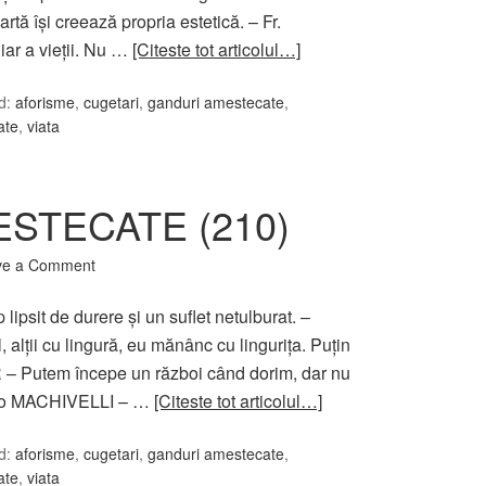
tă îşi creează propria estetică. – Fr.
iar a vieţii. Nu …
[Citeste tot articolul…]
d:
aforisme
,
cugetari
,
ganduri amestecate
,
tate
,
viata
STECATE (210)
ve a Comment
lipsit de durere şi un suflet netulburat. –
lții cu lingură, eu mănânc cu lingurița. Puțin
R – Putem începe un război când dorim, dar nu
colo MACHIVELLI – …
[Citeste tot articolul…]
d:
aforisme
,
cugetari
,
ganduri amestecate
,
tate
,
viata