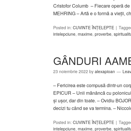
Cristofor Columb – Fiecare operă de ar
MEHRING – Artă e o formă a vieţii, ch
Posted in:
CUVINTE ÎNȚELEPTE
Tagge
intelepciune
,
maxime
,
proverbe
,
spirituali
GÂNDURI AAME
23 noiembrie 2022
by
alexapioan
Lea
– Fericirea este compusă dintr-un corp 
EPICUR – Unii mănâncă cu polonicul, a
și ușor, dar din toate. – Ovidiu BOJO
decizi tu când se va termina. – Nic
Posted in:
CUVINTE ÎNȚELEPTE
Tagge
intelepciune
,
maxime
,
proverbe
,
spirituali