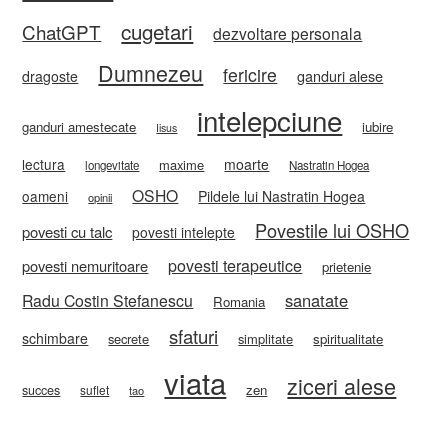
cugetari
ChatGPT
dezvoltare personala
Dumnezeu
fericire
ganduri alese
dragoste
intelepciune
ganduri amestecate
iubire
Iisus
lectura
moarte
maxime
longevitate
Nastratin Hogea
OSHO
oameni
Pildele lui Nastratin Hogea
opinii
Povestile lui OSHO
povesti cu talc
povesti intelepte
povesti terapeutice
povesti nemuritoare
prietenie
sanatate
Radu Costin Stefanescu
Romania
sfaturi
schimbare
secrete
simplitate
spiritualitate
viata
ziceri alese
zen
succes
suflet
tao