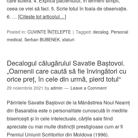
care suferă. 4. Explică pacientului, în termeni simpli,
ceea ce vrei să faci. 5. Scrie totul în foaia de observaţie.
6. …
[Citeste tot articolul…]
Posted in:
CUVINTE ÎNȚELEPTE
Tagged:
decalog
,
Personal
medical
,
Serban BUBENEK
,
sfaturi
Decalogul călugărului Savatie Baştovoi.
„Oamenii care caută să fie învingători cu
orice preţ, în cele din urmă, pierd totul“
29 noiembrie 2021
by
admin
Leave a Comment
Părintele Savatie Baştovoi de la Mânăstirea Noul Neamţ
din Basarabia este o personalitate cunoscută în mediile
bisericeşti şi în cele intelectuale, cărţile sale fiind
apreciate cu mai multe distincţii prestigioase cum ar fi
Premiul Uniunii Scriitorilor din Moldova (1996).