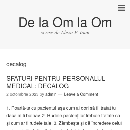
De la Om la Om
scrise de Alexa P. Ioan
decalog
SFATURI PENTRU PERSONALUL
MEDICAL: DECALOG
2 octombrie 2023
by
admin
Leave a Comment
1. Poartă-te cu pacientul aşa cum ai dori să fii tratat tu
dacă ai fi bolnav. 2. Rudele pacienţilor trebuie tratate ca
şi cum ar fi rudele tale. 3. Zâmbeşte şi dă încredere celui