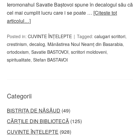
Ieromonahul Savatie Baştovoi spune în decalogul său că
cel mai cumplit lucru care i se poate …
[Citeste tot
articolul…]
Posted in:
CUVINTE ÎNȚELEPTE
Tagged:
calugari scriitori
,
crestinism
,
decalog
,
Mânăstirea Noul Neamţ din Basarabia
,
ortodoxism
,
Savatie BASTOVOI
,
scriitori moldoveni
,
spiritualitate
,
Stefan BASTAVOI
Categorii
BISTRIȚA DE NĂSĂUD
(49)
CĂRȚILE DIN BIBLIOTECĂ
(125)
CUVINTE ÎNȚELEPTE
(928)