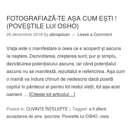
FOTOGRAFIAZĂ-TE AŞA CUM EŞTI !
(POVEŞTILE LUI OSHO)
26 decembrie 2018
by
alexapioan
Leave a Comment
Viaţa este o manifestare a ceea ce e acoperit şi ascuns
la naştere. Dezvoltarea, creşterea sunt, pur şi simplu,
dezvăluirea potenţialului ascuns, iar când potenţialul
ascuns nu se manifestă, rezultatul e nefericirea. Aşa cum
o mamă va îndura chinuri de nedescris dacă poartă
copilul în pântecul ei pentru tot restul vieţii, tot aşa acei
oameni …
[Citeste tot articolul…]
Posted in:
CUVINTE ÎNȚELEPTE
Tagged:
a fi diferit
,
acceptarea de sine
,
ipocrizie
,
Povestile lui OSHO
,
viata