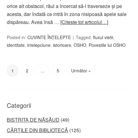
orice alt obstacol, răul a încercat să-l traverseze şi pe
acesta, dar îndată ce intră în zona nisipoasă apele sale
dispăreau. Avea însă …
[Citeste tot articolul…]
Posted in:
CUVINTE ÎNȚELEPTE
Tagged:
fluxul vietii
,
identitate
,
intelepciune
,
istorioare
,
OSHO
,
Povestile lui OSHO
1
2
…
5
Următor »
Categorii
BISTRIȚA DE NĂSĂUD
(49)
CĂRȚILE DIN BIBLIOTECĂ
(125)