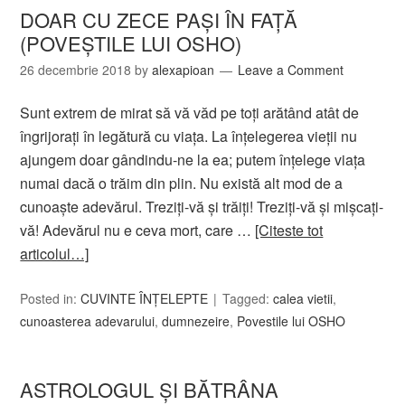
DOAR CU ZECE PAŞI ÎN FAŢĂ
(POVEŞTILE LUI OSHO)
26 decembrie 2018
by
alexapioan
Leave a Comment
Sunt extrem de mirat să vă văd pe toţi arătând atât de
îngrijoraţi în legătură cu viaţa. La înţelegerea vieţii nu
ajungem doar gândindu-ne la ea; putem înţelege viaţa
numai dacă o trăim din plin. Nu există alt mod de a
cunoaşte adevărul. Treziţi-vă şi trăiţi! Treziţi-vă şi mişcaţi-
vă! Adevărul nu e ceva mort, care …
[Citeste tot
articolul…]
Posted in:
CUVINTE ÎNȚELEPTE
Tagged:
calea vietii
,
cunoasterea adevarului
,
dumnezeire
,
Povestile lui OSHO
ASTROLOGUL ŞI BĂTRÂNA