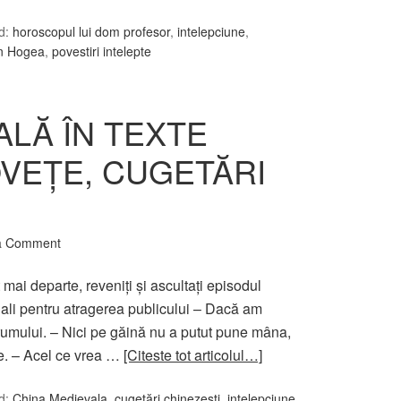
d:
horoscopul lui dom profesor
,
intelepciune
,
tin Hogea
,
povestiri intelepte
ALĂ ÎN TEXTE
OVEŢE, CUGETĂRI
a Comment
t mai departe, reveniţi şi ascultaţi episodul
dali pentru atragerea publicului – Dacă am
rumului. – Nici pe găină nu a putut pune mâna,
te. – Acel ce vrea …
[Citeste tot articolul…]
d:
China Medievala
,
cugetări chinezeşti
,
intelepciune
,