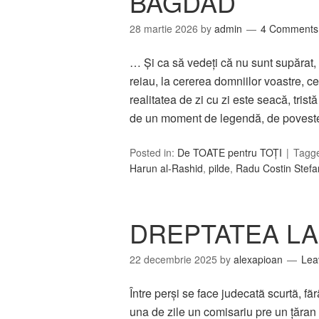
BAGDAD
28 martie 2026
by
admin
4 Comments
… Și ca să vedeți că nu sunt supărat, 
reiau, la cererea domniilor voastre, c
realitatea de zi cu zi este seacă, trist
de un moment de legendă, de poveste
Posted in:
De TOATE pentru TOȚI
Tagg
Harun al-Rashid
,
pilde
,
Radu Costin Stef
DREPTATEA LA 
22 decembrie 2025
by
alexapioan
Lea
Între perşi se face judecatã scurtã, fãr
una de zile un comisariu pre un ţăran 