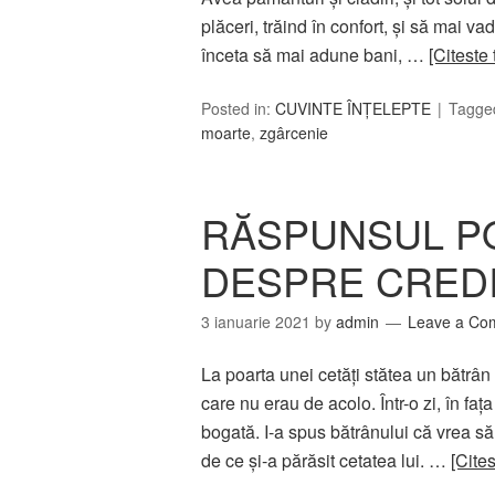
plăceri, trăind în confort, şi să mai v
înceta să mai adune bani, …
[Citeste 
Posted in:
CUVINTE ÎNȚELEPTE
Tagge
moarte
,
zgârcenie
RĂSPUNSUL PO
DESPRE CREDI
3 ianuarie 2021
by
admin
Leave a Co
La poarta unei cetăţi stătea un bătrân 
care nu erau de acolo. Într-o zi, în faţa
bogată. I-a spus bătrânului că vrea să 
de ce şi-a părăsit cetatea lui. …
[Cites