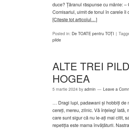
duce? Ţăranul rãspunse cu mânie: – 
Comisariul, uimit de tonul în carele î
[Citeste tot articolul…]
Posted in:
De TOATE pentru TOȚI
Tagg
pilde
ALTE TREI PIL
HOGEA
5 martie 2024
by
admin
Leave a Com
… Dragi lupi, padawani și hobbiți de 
cereți, mereu, zilnic. Vă înțeleg! Iată
care sunt sigur că nu le-ați mai citit, 
repetiția este mama învățăturii. Nastr