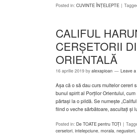
Posted in:
CUVINTE ÎNȚELEPTE
Tagge
CALIFUL HARUN
CERŞETORII DI
ORIENTALĂ
16 aprilie 2019
by
alexapioan
Leave 
Așa că o să dau curs multelor cereri 
bunul spirit al Porţilor Orientului, cum
părtaşi la o pildă. Se numeşte „Califu
fiind o veche sărbătoare, ascultaţi şi 
Posted in:
De TOATE pentru TOȚI
Tagg
cersetori
,
intelepciune
,
morala
,
negustori
,