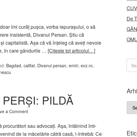
CUV
De T
doar îmi curăț pușca, vorba iepurașului, o să
GÂN
erere insistentă, Divanul Persan. Știu că
OMU
ă și capitalistă. Așa că vă înțeleg că aveți nevoie
, în care gândurile …
[Citeste tot articolul…]
ed:
Bagdad
,
califat
,
Divanul persan
,
emiri
,
evz.ro
,
anescu
Arh
PERȘI: PILDĂ
Arhi
ve a Comment
ã procurãtori sau advocaţi. Aşa, întâlnind într-
Eti
venind de la mãcelãrie cãtrã casã, l-întrebã: Ce