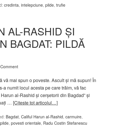
d:
credinta
,
intelepciune
,
pilde
,
trufie
 AL-RASHID ŞI
N BAGDAT: PILDĂ
a Comment
să vă mai spun o poveste. Ascult și mă supun! În
 s-a numit locul acesta pe care trăim, vă fac
l Harun al-Rashid și cerșetorii din Bagdad” şi
luaţi …
[Citeste tot articolul…]
ed:
Bagdat
,
Califul Harun al-Rashid
,
carmuire
,
pilde
,
povesti orientale
,
Radu Costin Stefanescu