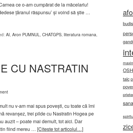
Carnea ce o-am cumpãrat de la mãcelariu!
af
i dedese ţăranul rãspunsu’ şi voind sã ştie …
budi
pers
ed:
AI
,
Aron PUMNUL
,
CHATGPS
,
literatura romana
,
gandu
in
maxi
DE CU NASTRATIN
OS
talc
p
poves
ment
priete
sana
mult nu v-am mai spus povești, cu toate că îmi
, mă revanșez, trei pilde cu Nastratin Hogea pe
spirit
sau auzit – poate mai demult, tot aici. Dar
zic
atin fiind mereu …
[Citeste tot articolul…]