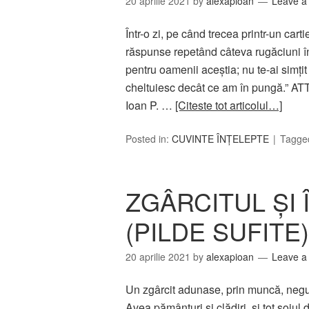
20 aprilie 2021
by
alexapioan
Leave 
Într-o zi, pe când trecea printr-un cartie
răspunse repetând câteva rugăciuni în
pentru oamenii aceştia; nu te-ai simţi
cheltuiesc decât ce am în pungă.” A
Ioan P. …
[Citeste tot articolul…]
Posted in:
CUVINTE ÎNȚELEPTE
Tagge
ZGÂRCITUL ŞI 
(PILDE SUFITE)
20 aprilie 2021
by
alexapioan
Leave 
Un zgârcit adunase, prin muncă, negust
Avea pământuri şi clădiri, şi tot soiul