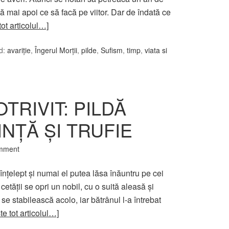
adă mai apoi ce să facă pe viitor. Dar de îndată ce
tot articolul…]
d:
avariţie
,
Îngerul Morţii
,
pilde
,
Sufism
,
timp
,
viata si
TRIVIT: PILDĂ
NȚĂ ȘI TRUFIE
mment
înţelept şi numai el putea lăsa înăuntru pe cei
 cetăţii se opri un nobil, cu o suită aleasă şi
se stabilească acolo, iar bătrânul l-a întrebat
te tot articolul…]