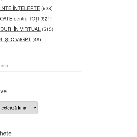
INTE ÎNȚELEPTE
(928)
OATE pentru TOȚI
(821)
DURI ÎN VIRTUAL
(515)
L ȘI ChatGPT
(49)
ive
ve
chete