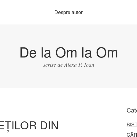
Despre autor
De la Om la Om
scrise de Alexa P. Ioan
Cat
EȚILOR DIN
BIS
CĂR