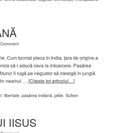
ANĂ
a Comment
ie. Cum tocmai pleca în India, ţara de origine a
vroia să-i aducă ceva la întoarcere. Pasărea
 Atunci îl rugă pe negustor să meargă în junglă
e din neamul …
[Citeste tot articolul…]
d:
libertate
,
pasărea indiană
,
pilde
,
Sufism
I IISUS