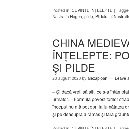
Posted in:
CUVINTE ÎNȚELEPTE
Tagge
Nastratin Hogea
,
pilde
,
Pildele lui Nastra
CHINA MEDIEV
ÎNŢELEPTE: P
ŞI PILDE
23 august 2023
by
alexapioan
Leave 
– Şi dacă vreţi să ştiţi ce s-a întâmpla
următor. – Formula povestitorilor stra
început nu mă pot opri la jumătatea d
şi pe deasupra a rămas şi fără grăun
Posted in:
CUVINTE ÎNȚELEPTE
Tagge