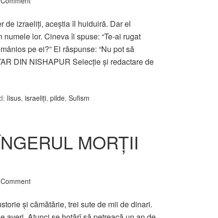
a Comment
r de izraeliţi, aceştia îl huiduiră. Dar el
 numele lor. Cineva îi spuse: “Te-ai rugat
t mânios pe ei?” El răspunse: “Nu pot să
TTAR DIN NISHAPUR Selecţie şi redactare de
d:
Iisus
,
israeliţi
,
pilde
,
Sufism
ÎNGERUL MORŢII
a Comment
orie şi cămătărie, trei sute de mii de dinari.
 de averi. Atunci se hotărî să petreacă un an de