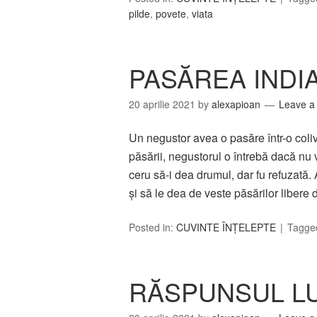
pilde
,
povete
,
viata
PASĂREA INDI
20 aprilie 2021
by
alexapioan
Leave 
Un negustor avea o pasăre într-o coliv
păsării, negustorul o întrebă dacă nu 
ceru să-i dea drumul, dar fu refuzată.
şi să le dea de veste păsărilor liber
Posted in:
CUVINTE ÎNȚELEPTE
Tagge
RĂSPUNSUL LU