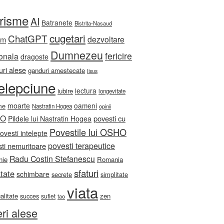
orisme
AI
Batranete
Bistrita-Nasaud
cugetari
ChatGPT
dezvoltare
sm
Dumnezeu
fericire
onala
dragoste
ri alese
ganduri amestecate
Iisus
telepciune
lectura
iubire
longevitate
moarte
oameni
me
Nastratin Hogea
opinii
HO
povesti cu
Pildele lui Nastratin Hogea
Povestile lui OSHO
ovesti intelepte
povesti terapeutice
ti nemuritoare
Radu Costin Stefanescu
nie
Romania
sfaturi
tate
schimbare
secrete
simplitate
viata
ualitate
zen
succes
suflet
tao
eri alese