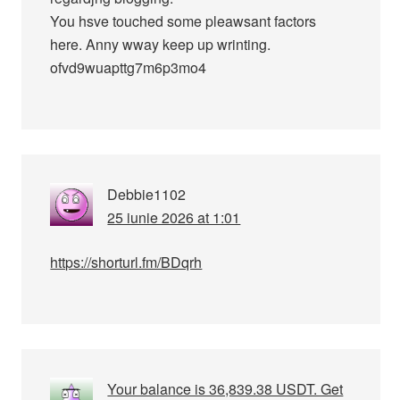
You hsve touched some pleawsant factors
here. Anny wway keep up wrinting.
ofvd9wuapttg7m6p3mo4
Debbie1102
25 iunie 2026 at 1:01
https://shorturl.fm/BDqrh
Your balance is 36,839.38 USDT. Get