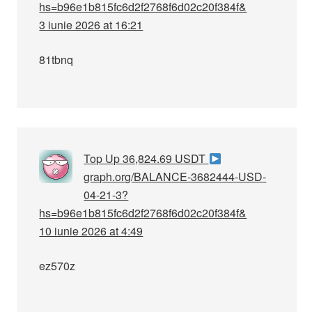
hs=b96e1b815fc6d2f2768f6d02c20f384f&
3 iunie 2026 at 16:21
81tbnq
Top Up 36,824.69 USDT
graph.org/BALANCE-3682444-USD-
04-21-3?
hs=b96e1b815fc6d2f2768f6d02c20f384f&
10 iunie 2026 at 4:49
ez570z