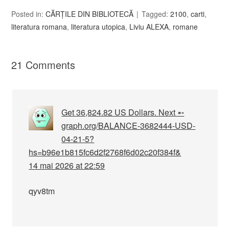
Posted in:
CĂRȚILE DIN BIBLIOTECĂ
Tagged:
2100
,
carti
,
literatura romana
,
literatura utopica
,
Liviu ALEXA
,
romane
21 Comments
Get 36,824.82 US Dollars. Next ➵
graph.org/BALANCE-3682444-USD-
04-21-5?
hs=b96e1b815fc6d2f2768f6d02c20f384f&
14 mai 2026 at 22:59
qyv8tm