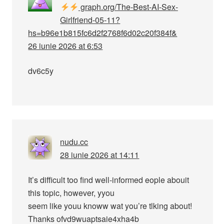
graph.org/The-Best-AI-Sex-
Girlfriend-05-11?
hs=b96e1b815fc6d2f2768f6d02c20f384f&
26 iunie 2026 at 6:53
dv6c5y
nudu.cc
28 iunie 2026 at 14:11
It’s difficult too find well-informed eople abouit
this topic, however, yyou
seem like youu knoww wat you’re tlking about!
Thanks ofvd9wuaptsaie4xha4b