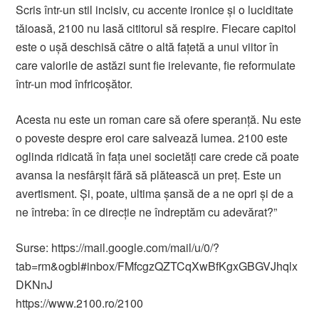
Scris într-un stil incisiv, cu accente ironice și o luciditate
tăioasă, 2100 nu lasă cititorul să respire. Fiecare capitol
este o ușă deschisă către o altă fațetă a unui viitor în
care valorile de astăzi sunt fie irelevante, fie reformulate
într-un mod înfricoșător.
Acesta nu este un roman care să ofere speranță. Nu este
o poveste despre eroi care salvează lumea. 2100 este
oglinda ridicată în fața unei societăți care crede că poate
avansa la nesfârșit fără să plătească un preț. Este un
avertisment. Și, poate, ultima șansă de a ne opri și de a
ne întreba: în ce direcție ne îndreptăm cu adevărat?”
Surse: https://mail.google.com/mail/u/0/?
tab=rm&ogbl#inbox/FMfcgzQZTCqXwBfKgxGBGVJhqlx
DKNnJ
https://www.2100.ro/2100