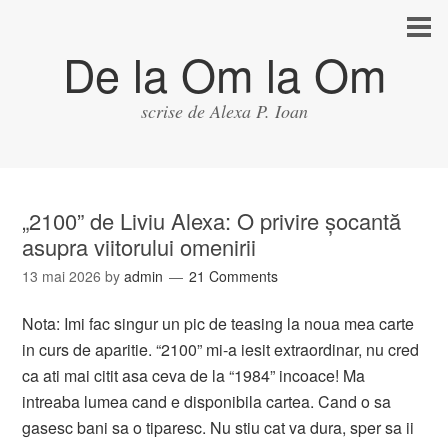
De la Om la Om
scrise de Alexa P. Ioan
„2100” de Liviu Alexa: O privire șocantă
asupra viitorului omenirii
13 mai 2026
by
admin
21 Comments
Nota: Imi fac singur un pic de teasing la noua mea carte
in curs de aparitie. “2100” mi-a iesit extraordinar, nu cred
ca ati mai citit asa ceva de la “1984” incoace! Ma
intreaba lumea cand e disponibila cartea. Cand o sa
gasesc bani sa o tiparesc. Nu stiu cat va dura, sper sa ii