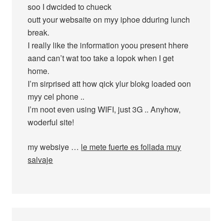
soo I dwcided to chueck
outt your websaite on myy iphoe dduring lunch
break.
I really like the information yoou present hhere
aand can’t wat too take a lopok when I get
home.
I’m sirprised att how qick ylur blokg loaded oon
myy cel phone ..
I’m noot even using WIFI, just 3G .. Anyhow,
woderful site!
my websiye …
le mete fuerte es follada muy
salvaje