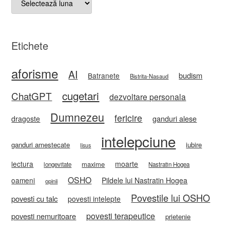
Etichete
aforisme
AI
budism
Batranete
Bistrita-Nasaud
cugetari
ChatGPT
dezvoltare personala
Dumnezeu
fericire
ganduri alese
dragoste
intelepciune
ganduri amestecate
iubire
Iisus
lectura
moarte
maxime
longevitate
Nastratin Hogea
OSHO
oameni
Pildele lui Nastratin Hogea
opinii
Povestile lui OSHO
povesti cu talc
povesti intelepte
povesti terapeutice
povesti nemuritoare
prietenie