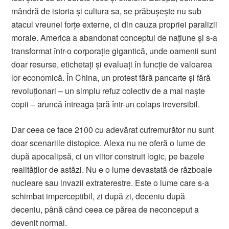
mândră de istoria și cultura sa, se prăbușește nu sub
atacul vreunei forțe externe, ci din cauza propriei paralizii
morale. America a abandonat conceptul de națiune și s-a
transformat într-o corporație gigantică, unde oamenii sunt
doar resurse, etichetați și evaluați în funcție de valoarea
lor economică. În China, un protest fără pancarte și fără
revoluționari – un simplu refuz colectiv de a mai naște
copii – aruncă întreaga țară într-un colaps ireversibil.
Dar ceea ce face 2100 cu adevărat cutremurător nu sunt
doar scenariile distopice. Alexa nu ne oferă o lume de
după apocalipsă, ci un viitor construit logic, pe bazele
realităților de astăzi. Nu e o lume devastată de războaie
nucleare sau invazii extraterestre. Este o lume care s-a
schimbat imperceptibil, zi după zi, deceniu după
deceniu, până când ceea ce părea de neconceput a
devenit normal.