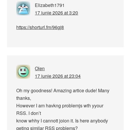
Elizabeth1791
17 iunie 2026 at 3:20
https://shorturl.fm/96gj8
Olen
17 iunie 2026 at 23:04
Oh my goodness! Amazing artice dude! Many
thanks,
However I am havkng problemjs wth yyour
RSS. I don’t
know whhy I cannott joion it. Is here anybody
geting similar RSS problems?