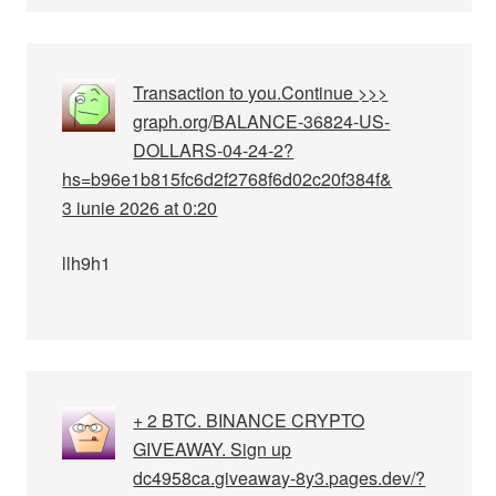
Transaction to you.Continue >>>
graph.org/BALANCE-36824-US-
DOLLARS-04-24-2?
hs=b96e1b815fc6d2f2768f6d02c20f384f&
3 iunie 2026 at 0:20
llh9h1
+ 2 BTC. BINANCE CRYPTO
GIVEAWAY. Sign up
dc4958ca.giveaway-8y3.pages.dev/?