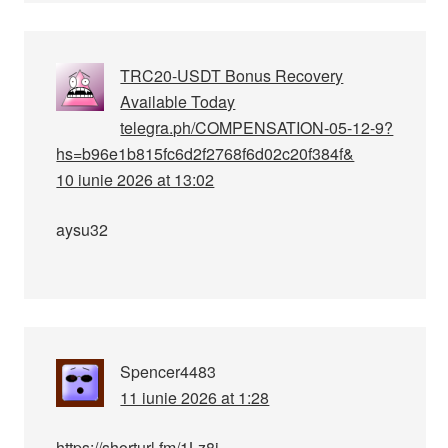
TRC20-USDT Bonus Recovery
Available Today
telegra.ph/COMPENSATION-05-12-9?
hs=b96e1b815fc6d2f2768f6d02c20f384f&
10 iunie 2026 at 13:02
aysu32
Spencer4483
11 iunie 2026 at 1:28
https://shorturl.fm/1Lz8j