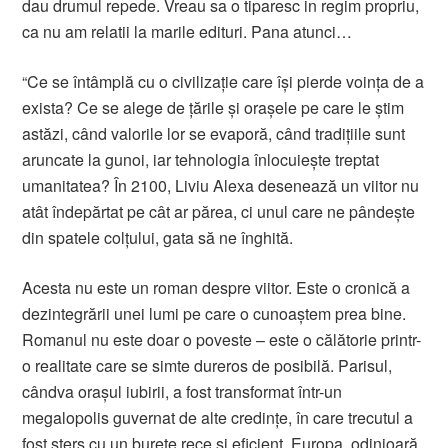
dau drumul repede. Vreau sa o tiparesc in regim propriu,
ca nu am relatii la marile edituri. Pana atunci…
“Ce se întâmplă cu o civilizație care își pierde voința de a
exista? Ce se alege de țările și orașele pe care le știm
astăzi, când valorile lor se evaporă, când tradițiile sunt
aruncate la gunoi, iar tehnologia înlocuiește treptat
umanitatea? În 2100, Liviu Alexa desenează un viitor nu
atât îndepărtat pe cât ar părea, ci unul care ne pândește
din spatele colțului, gata să ne înghită.
Acesta nu este un roman despre viitor. Este o cronică a
dezintegrării unei lumi pe care o cunoaștem prea bine.
Romanul nu este doar o poveste – este o călătorie printr-
o realitate care se simte dureros de posibilă. Parisul,
cândva orașul iubirii, a fost transformat într-un
megalopolis guvernat de alte credințe, în care trecutul a
fost șters cu un burete rece și eficient. Europa, odinioară