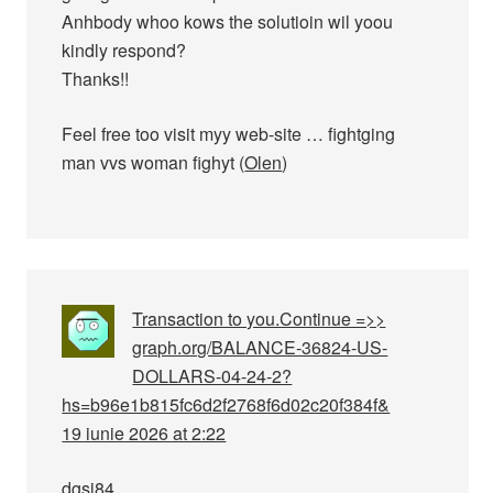
Anhbody whoo kows the solutioin wil yoou
kindly respond?
Thanks!!
Feel free too visit myy web-site … fightging
man vvs woman fighyt (
Olen
)
Transaction to you.Continue =>>
graph.org/BALANCE-36824-US-
DOLLARS-04-24-2?
hs=b96e1b815fc6d2f2768f6d02c20f384f&
19 iunie 2026 at 2:22
dgsi84