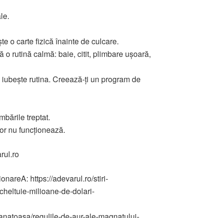
le.
e o carte fizică înainte de culcare.
o rutină calmă: baie, citit, plimbare ușoară,
 iubește rutina. Creează-ți un program de
mbările treptat.
lor nu funcționează.
rul.ro
nareA: https://adevarul.ro/stiri-
heltuie-milioane-de-dolari-
-sanatoasa/regulile-de-aur-ale-magnatului-