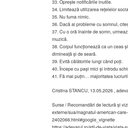
33. Oprește notificările inutile.
34. Limitează utilizarea rețelelor socia
35. Nu fuma nimic.
36. Dacă ai probleme cu somnul, citeșt
37. Cu o oră înainte de somn, urmează 
muzică.
38. Corpul funcționează ca un ceas și
dimineață și de seară.
39. Evită călătoriile lungi când poți.
40. Începe cu pași mici și introdu schi
41. Fă mai puțin… majoritatea lucruri
Cristina STANCU, 13.05.2026 , adeva
Surse / Recomandări de lectură și vizio
externe/sua/magnatul-american-care-c
2402066.html#google_vignette
https://adevarul.ro/stil-de-viata/viata