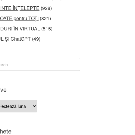
INTE ÎNȚELEPTE
(928)
OATE pentru TOȚI
(821)
DURI ÎN VIRTUAL
(515)
L ȘI ChatGPT
(49)
ive
ve
chete