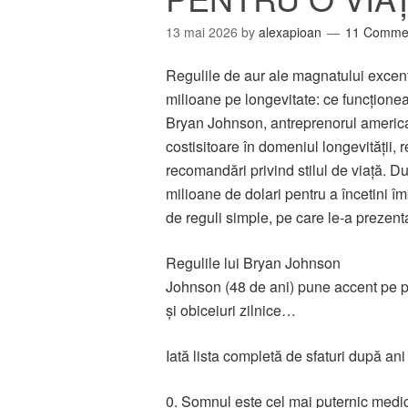
13 mai 2026
by
alexapioan
11 Comme
Regulile de aur ale magnatului excent
milioane pe longevitate: ce funcțione
Bryan Johnson, antreprenorul americ
costisitoare în domeniul longevității, 
recomandări privind stilul de viață. Dup
milioane de dolari pentru a încetini î
de reguli simple, pe care le-a prezent
Regulile lui Bryan Johnson
Johnson (48 de ani) pune accent pe pa
și obiceiuri zilnice…
Iată lista completă de sfaturi după ani
0. Somnul este cel mai puternic medi