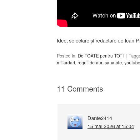
Idee, selectare și redactare de Ioan 
Posted in:
De TOATE pentru TOȚI
Tagg
miliardari
,
reguli de aur
,
sanatate
,
youtub
11 Comments
Dante2414
15 mai 2026 at 15:04