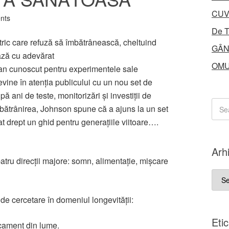
CUV
nts
De T
ric care refuză să îmbătrânească, cheltuind
GÂN
ază cu adevărat
OMU
an cunoscut pentru experimentele sale
revine în atenția publicului cu un nou set de
ă ani de teste, monitorizări și investiții de
mbătrânirea, Johnson spune că a ajuns la un set
at drept un ghid pentru generațiile viitoare….
Arh
tru direcții majore: somn, alimentație, mișcare
Arhi
 de cercetare în domeniul longevității:
Eti
cament din lume.