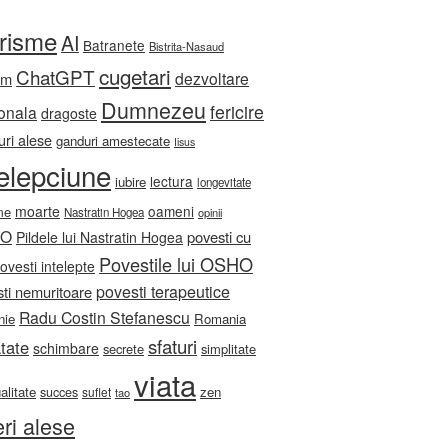
orisme
AI
Batranete
Bistrita-Nasaud
cugetari
ChatGPT
dezvoltare
sm
Dumnezeu
fericire
onala
dragoste
ri alese
ganduri amestecate
Iisus
telepciune
lectura
iubire
longevitate
moarte
oameni
me
Nastratin Hogea
opinii
HO
povesti cu
Pildele lui Nastratin Hogea
Povestile lui OSHO
ovesti intelepte
povesti terapeutice
ti nemuritoare
Radu Costin Stefanescu
nie
Romania
sfaturi
tate
schimbare
secrete
simplitate
viata
ualitate
zen
succes
suflet
tao
eri alese