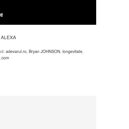
P. ALEXA
ed:
adevarul.ro
,
Bryan JOHNSON
,
longevitate
,
e.com