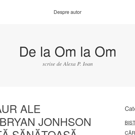
Despre autor
De la Om la Om
scrise de Alexa P. Ioan
AUR ALE
Cat
 BRYAN JONHSON
BIS
ȚĂ SĂNĂTOASĂ
CĂR