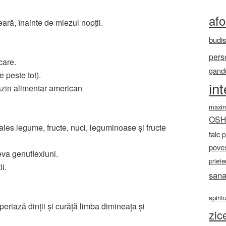
af
eară, înainte de miezul nopții.
budi
pers
care.
gandu
 peste tot).
in
gazin alimentar american
maxi
OS
les legume, fructe, nuci, leguminoase și fructe
talc
p
poves
va genuflexiuni.
priete
ii.
sana
spirit
periază dinții și curăță limba dimineața și
zic