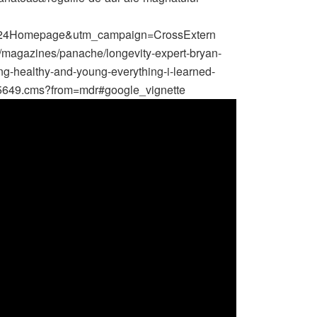
i24Homepage&utm_campaign=CrossExtern
m/magazines/panache/longevity-expert-bryan-
ing-healthy-and-young-everything-i-learned-
55649.cms?from=mdr#google_vignette