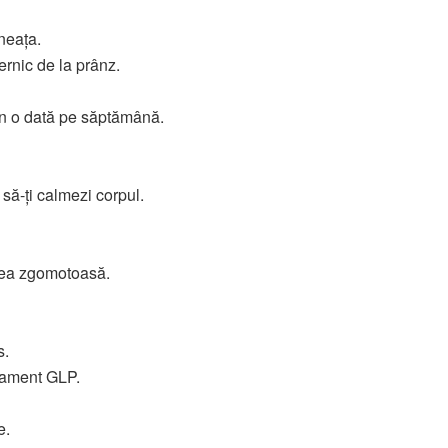
neața.
ernic de la prânz.
ten o dată pe săptămână.
 să-ți calmezi corpul.
prea zgomotoasă.
s.
atament GLP.
e.