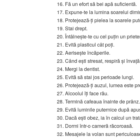
16. Fă un efort să bei apă suficientă.
17. Expune-te la lumina soarelui dimi
18. Protejează-ți pielea la soarele put
19. Stai drept.
20. Întâlnește-te cu cel puțin un prie
21. Evită plasticul cât poți.
22. Aerisește încăperile.
23. Când ești stresat, respiră și învață
24. Mergi la dentist.
25. Evită să stai jos perioade lungi.
26. Protejează-ți auzul, lumea este 
27. Alcoolul îți face rău.
28. Termină cafeaua înainte de prânz.
29. Evită luminile puternice după apu
30. Dacă ești obez, ia în calcul un tr
31. Dormi într-o cameră răcoroasă.
32. Mesajele la volan sunt periculoas