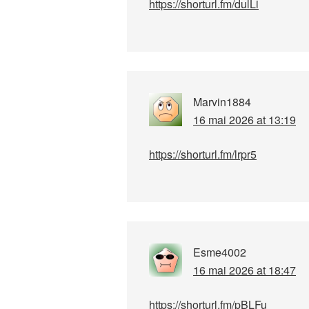
https://shorturl.fm/dulLi
Marvin1884
16 mai 2026 at 13:19
https://shorturl.fm/lrpr5
Esme4002
16 mai 2026 at 18:47
https://shorturl.fm/pBLFu