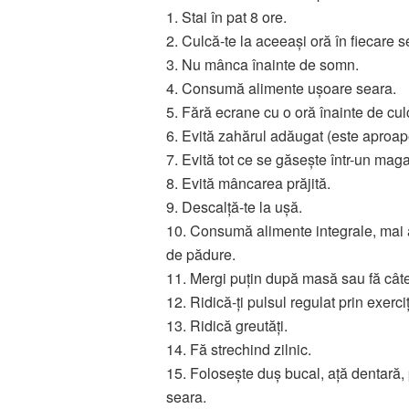
1. Stai în pat 8 ore.
2. Culcă-te la aceeași oră în fiecare s
3. Nu mânca înainte de somn.
4. Consumă alimente ușoare seara.
5. Fără ecrane cu o oră înainte de cul
6. Evită zahărul adăugat (este aproape
7. Evită tot ce se găsește într-un ma
8. Evită mâncarea prăjită.
9. Descalță-te la ușă.
10. Consumă alimente integrale, mai a
de pădure.
11. Mergi puțin după masă sau fă câte
12. Ridică-ți pulsul regulat prin exerciț
13. Ridică greutăți.
14. Fă strechind zilnic.
15. Folosește duș bucal, ață dentară, 
seara.