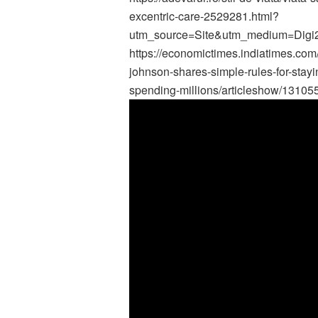
excentric-care-2529281.html?
utm_source=Site&utm_medium=Dig
https://economictimes.indiatimes.co
johnson-shares-simple-rules-for-stay
spending-millions/articleshow/1310