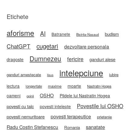
Etichete
aforisme
AI
budism
Batranete
Bistrita-Nasaud
cugetari
ChatGPT
dezvoltare personala
Dumnezeu
fericire
ganduri alese
dragoste
intelepciune
ganduri amestecate
iubire
Iisus
lectura
moarte
maxime
longevitate
Nastratin Hogea
OSHO
oameni
Pildele lui Nastratin Hogea
opinii
Povestile lui OSHO
povesti cu talc
povesti intelepte
povesti terapeutice
povesti nemuritoare
prietenie
sanatate
Radu Costin Stefanescu
Romania