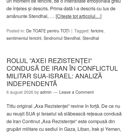
un moment de fericire, de o intensitate emoțională greu
de înțeles și descris. Prima dată l-a descris cu lux de
amănunte Stendhal, …
[Citeste tot articolul…]
Posted in:
De TOATE pentru TOȚI
Tagged:
fericire
,
sentimentul fericirii
,
Sindromul Stendhal
,
Stendhal
ROLUL ”AXEI REZISTENȚEI”
CONDUSĂ DE IRAN ÎN CONFLICTUL
MILITAR SUA-ISRAEL: ANALIZĂ
INDEPENDENTĂ
6 august 2026
by
admin
Leave a Comment
Titlu original „Axa Rezistenței” revine în forță. De ce nu
au reușit SUA și Israelul să slăbească rețeaua condusă
de Iran Continut „Axa Rezistenței” este compusă din
grupări militare cu sediul în Gaza, Liban, Irak și Yemen,