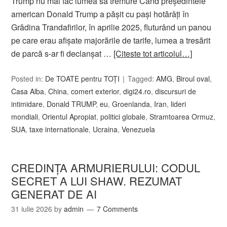
Trump nu mai fac lumea să tremure Când președintele
american Donald Trump a pășit cu pași hotărâți în
Grădina Trandafirilor, în aprilie 2025, fluturând un panou
pe care erau afișate majorările de tarife, lumea a tresărit
de parcă s-ar fi declanșat …
[Citeste tot articolul…]
Posted in:
De TOATE pentru TOȚI
Tagged:
AMG
,
Biroul oval
,
Casa Alba
,
China
,
comert exterior
,
digi24.ro
,
discursuri de
intimidare
,
Donald TRUMP
,
eu
,
Groenlanda
,
Iran
,
lideri
mondiali
,
Orientul Apropiat
,
politici globale
,
Stramtoarea Ormuz
,
SUA
,
taxe internationale
,
Ucraina
,
Venezuela
CREDINȚA ARMURIERULUI: CODUL
SECRET A LUI SHAW. REZUMAT
GENERAT DE AI
31 iulie 2026
by
admin
7 Comments