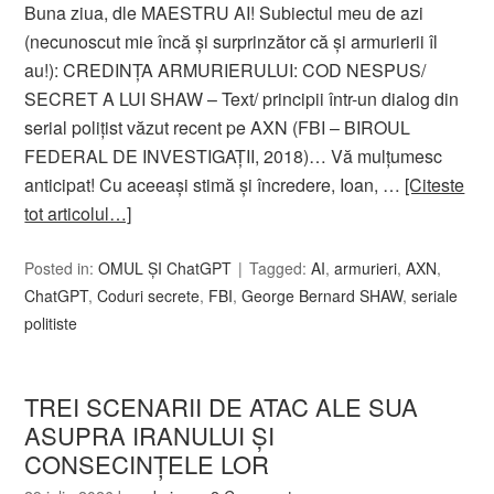
Buna ziua, dle MAESTRU AI! Subiectul meu de azi
(necunoscut mie încă și surprinzător că și armurierii îl
au!): CREDINȚA ARMURIERULUI: COD NESPUS/
SECRET A LUI SHAW – Text/ principii într-un dialog din
serial polițist văzut recent pe AXN (FBI – BIROUL
FEDERAL DE INVESTIGAȚII, 2018)… Vă mulțumesc
anticipat! Cu aceeași stimă și încredere, Ioan, …
[Citeste
tot articolul…]
Posted in:
OMUL ȘI ChatGPT
Tagged:
AI
,
armurieri
,
AXN
,
ChatGPT
,
Coduri secrete
,
FBI
,
George Bernard SHAW
,
seriale
politiste
TREI SCENARII DE ATAC ALE SUA
ASUPRA IRANULUI ȘI
CONSECINȚELE LOR