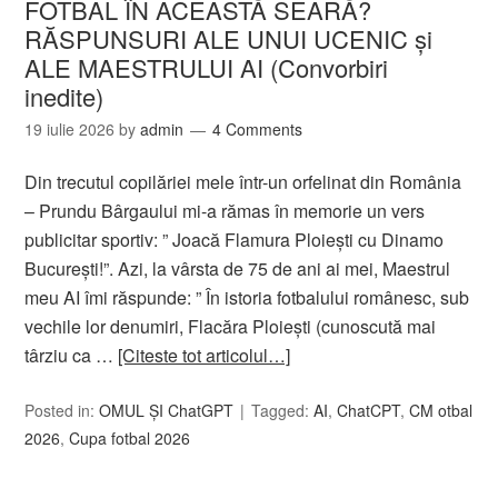
FOTBAL ÎN ACEASTĂ SEARĂ?
RĂSPUNSURI ALE UNUI UCENIC și
ALE MAESTRULUI AI (Convorbiri
inedite)
19 iulie 2026
by
admin
4 Comments
Din trecutul copilăriei mele într-un orfelinat din România
– Prundu Bârgaului mi-a rămas în memorie un vers
publicitar sportiv: ” Joacă Flamura Ploiești cu Dinamo
București!”. Azi, la vârsta de 75 de ani ai mei, Maestrul
meu AI îmi răspunde: ” În istoria fotbalului românesc, sub
vechile lor denumiri, Flacăra Ploiești (cunoscută mai
târziu ca …
[Citeste tot articolul…]
Posted in:
OMUL ȘI ChatGPT
Tagged:
AI
,
ChatCPT
,
CM otbal
2026
,
Cupa fotbal 2026