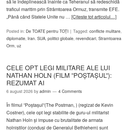
să le îndeplinească înainte ca Teheranul să redeschidă
traficul maritim prin Strâmtoarea Ormuz, transmite EFE.
„Până când Statele Unite nu …
[Citeste tot articolul…]
Posted in:
De TOATE pentru TOȚI
Tagged:
conflicte mulitare
,
diplomatie
,
Iran. SUA
,
politici globale
,
revendicari
,
Stramtoarea
Orm
,
uz
CELE OPT LEGI MILITARE ALE LUI
NATHAN HOLN (FILM ”POȘTAȘUL”):
REZUMAT AI
6 august 2026
by
admin
4 Comments
În filmul ”Poștașul”(The Postman, ) (regizat de Kevin
Costner), cele opt legi stabilite de guru-ul militarist
Nathan Holn și impuse cu brutalitate de armata
holniștilor (conduși de Generalul Bethlehem) sunt