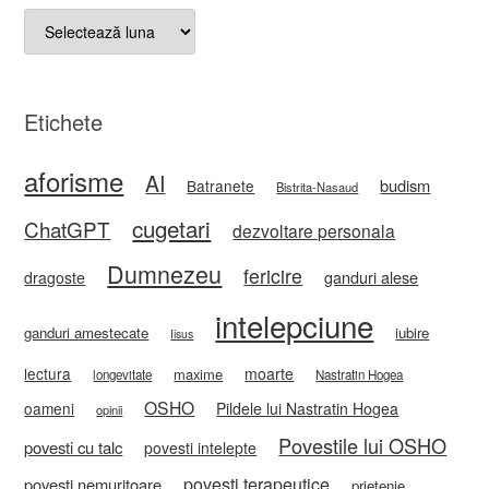
Arhive
Etichete
aforisme
AI
budism
Batranete
Bistrita-Nasaud
cugetari
ChatGPT
dezvoltare personala
Dumnezeu
fericire
ganduri alese
dragoste
intelepciune
ganduri amestecate
iubire
Iisus
lectura
moarte
maxime
longevitate
Nastratin Hogea
OSHO
oameni
Pildele lui Nastratin Hogea
opinii
Povestile lui OSHO
povesti cu talc
povesti intelepte
povesti terapeutice
povesti nemuritoare
prietenie