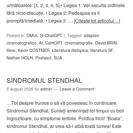
următoarele: [1, 2, 3, 4, 5] • Legea 1: Vei asculta ordinele
fără nicio discuție. • Legea 2: Pedeapsa va fi
promptă/imediată. • Legea 3: …
[Citeste tot articolul…]
Posted in:
OMUL ȘI ChatGPT
Tagged:
adaptari
cinematografice
,
AI
,
CahtGPT
,
cinematografie
,
David BRIN
,
filme
,
Kevin COSTNER
,
Literatura distopica
,
literatura SF
,
Nathan HOLN
,
Postasul
,
SUA
SINDROMUL STENDHAL
6 august 2026
by
admin
Leave a Comment
…Tot despre frumos o să vă povestesc în continuare.
Sindromul Stendhal. Sunteți amenințați tot timpul cu boli
îngrozitoare, cu simptome teribile. Politica fricii! ”Boala”,
sindromul Stendhal, ar vrea să-l aibă toată lumea! Este