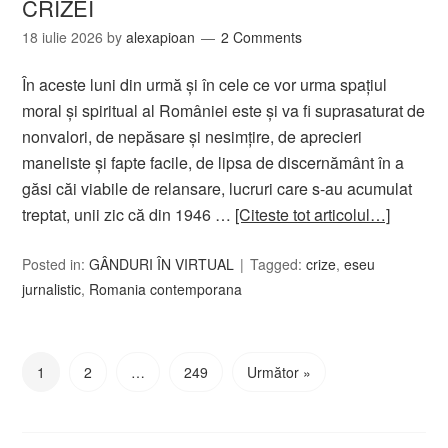
CRIZEI
18 iulie 2026
by
alexapioan
2 Comments
În aceste luni din urmă şi în cele ce vor urma spaţiul
moral și spiritual al României este şi va fi suprasaturat de
nonvalori, de nepăsare şi nesimţire, de aprecieri
maneliste şi fapte facile, de lipsa de discernământ în a
găsi căi viabile de relansare, lucruri care s-au acumulat
treptat, unii zic că din 1946 …
[Citeste tot articolul…]
Posted in:
GÂNDURI ÎN VIRTUAL
Tagged:
crize
,
eseu
jurnalistic
,
Romania contemporana
1
2
…
249
Următor »