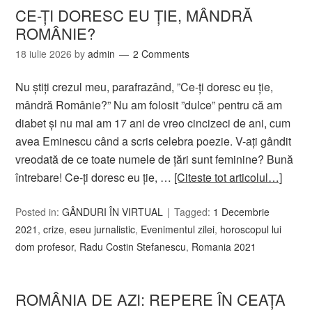
CE-ȚI DORESC EU ȚIE, MÂNDRĂ
ROMÂNIE?
18 iulie 2026
by
admin
2 Comments
Nu știți crezul meu, parafrazând, ”Ce-ți doresc eu ție,
mândră Românie?” Nu am folosit ”dulce” pentru că am
diabet și nu mai am 17 ani de vreo cincizeci de ani, cum
avea Eminescu când a scris celebra poezie. V-ați gândit
vreodată de ce toate numele de țări sunt feminine? Bună
întrebare! Ce-ți doresc eu ție, …
[Citeste tot articolul…]
Posted in:
GÂNDURI ÎN VIRTUAL
Tagged:
1 Decembrie
2021
,
crize
,
eseu jurnalistic
,
Evenimentul zilei
,
horoscopul lui
dom profesor
,
Radu Costin Stefanescu
,
Romania 2021
ROMÂNIA DE AZI: REPERE ÎN CEAŢA