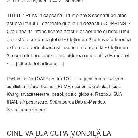
29 iulie 2026
by
admin
2 Comments
TITLUL: Prins în capcană: Trump are 3 scenarii de atac
asupra Iranului, dar toate duc la un dezastru CUPRINS: •
Opțiunea 1: intensificarea atacurilor aeriene și riscul unui
dezastru economic global • Opțiunea 2: o invazie terestră
extrem de periculoasă și insuficient pregătită • Opțiunea
3: scenariul nuclear și deschiderea unei cutii a Pandorei
• …
[Citeste tot articolul…]
Posted in:
De TOATE pentru TOȚI
Tagged:
arma nucleara
,
conflicte militare
,
Donad TRUMP
,
economie globala
,
Insula
Kharg
,
invazii terestre
,
petrol
,
politici globale
,
Razboiul SUA-
IRAN
,
stiripesurse.ro
,
Strâmtoarea Bab al-Mandeb
,
Stramtoarea Ormuz
CINE VA LUA CUPA MONDILĂ LA