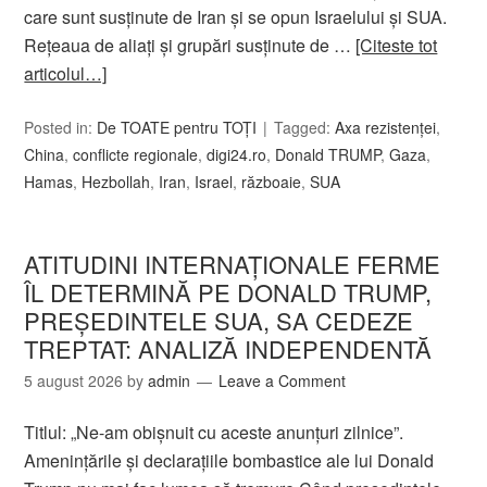
care sunt susținute de Iran și se opun Israelului și SUA.
Rețeaua de aliați și grupări susținute de …
[Citeste tot
articolul…]
Posted in:
De TOATE pentru TOȚI
Tagged:
Axa rezistenței
,
China
,
conflicte regionale
,
digi24.ro
,
Donald TRUMP
,
Gaza
,
Hamas
,
Hezbollah
,
Iran
,
Israel
,
războaie
,
SUA
ATITUDINI INTERNAȚIONALE FERME
ÎL DETERMINĂ PE DONALD TRUMP,
PREȘEDINTELE SUA, SA CEDEZE
TREPTAT: ANALIZĂ INDEPENDENTĂ
5 august 2026
by
admin
Leave a Comment
Titlul: „Ne-am obișnuit cu aceste anunțuri zilnice”.
Amenințările și declarațiile bombastice ale lui Donald