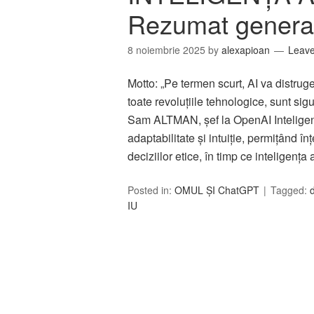
Rezumat generat
8 noiembrie 2025
by
alexapioan
Leav
Motto: „Pe termen scurt, AI va distrug
toate revoluțiile tehnologice, sunt sig
Sam ALTMAN, șef la OpenAI Intelige
adaptabilitate și intuiție, permițând î
deciziilor etice, în timp ce inteligența 
Posted in:
OMUL ȘI ChatGPT
Tagged:
IU