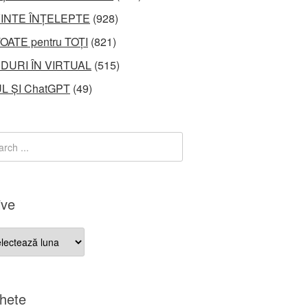
INTE ÎNȚELEPTE
(928)
OATE pentru TOȚI
(821)
DURI ÎN VIRTUAL
(515)
L ȘI ChatGPT
(49)
ive
ve
chete