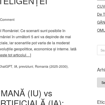
NTELIGENȚEI
CUV
De T
 Comment
GÂN
OMU
ul României: Ce scenarii sunt posibile în
omâniei în următorii 5 ani va depinde de mai
iciale, iar scenariile pot varia de la moderat
evoluțiile geopolitice, economice și interne. Iată
teste tot articolul…]
ChatGPT
,
IA
,
previziuni
,
Romania (2025-2030)
,
Arh
Arhi
MANĂ (IU) vs
TIFICIALĂ (IA):
Eti