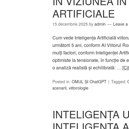
ÎN VIZIUNEA I
ARTIFICIALE
15 decembrie 2025
by
admin
Leave a
Cum vede Inteligența Artificială viitor
următorii 5 ani, conform AI Viitorul R
mulți factori, conform Inteligenței Artif
optimiste la tensionate, în funcție de 
o analiză realistă și echilibrată: …
[Ci
Posted in:
OMUL ȘI ChatGPT
Tagged:
scenarii
,
viitorologie
INTELIGENȚA U
INTELIGENȚA AR