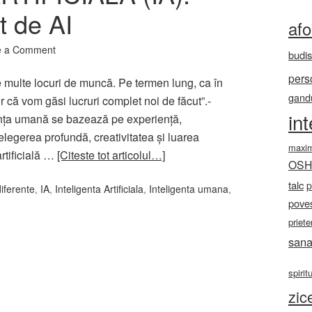
 de AI
af
e a Comment
budi
pers
e multe locuri de muncă. Pe termen lung, ca în
gandu
ur că vom găsi lucruri complet noi de făcut”.-
in
nța umană se bazează pe experiență,
nțelegerea profundă, creativitatea și luarea
maxi
artificială …
[Citeste tot articolul…]
OS
talc
p
diferente
,
IA
,
Inteligenta Artificiala
,
Inteligenta umana
,
poves
priete
sana
spirit
zic