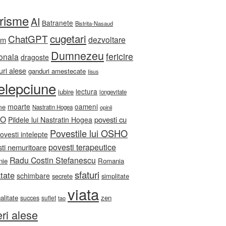
orisme
AI
Batranete
Bistrita-Nasaud
cugetari
ChatGPT
dezvoltare
sm
Dumnezeu
fericire
onala
dragoste
ri alese
ganduri amestecate
Iisus
telepciune
lectura
iubire
longevitate
moarte
oameni
me
Nastratin Hogea
opinii
HO
povesti cu
Pildele lui Nastratin Hogea
Povestile lui OSHO
ovesti intelepte
povesti terapeutice
ti nemuritoare
Radu Costin Stefanescu
nie
Romania
sfaturi
tate
schimbare
secrete
simplitate
viata
ualitate
zen
succes
suflet
tao
eri alese