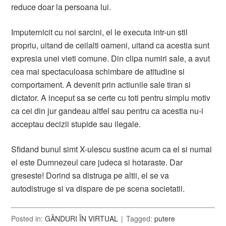
reduce doar la persoana lui.
Imputernicit cu noi sarcini, el le executa intr-un stil
propriu, uitand de ceilalti oameni, uitand ca acestia sunt
expresia unei vieti comune. Din clipa numiri sale, a avut
cea mai spectaculoasa schimbare de atitudine si
comportament. A devenit prin actiunile sale tiran si
dictator. A inceput sa se certe cu toti pentru simplu motiv
ca cei din jur gandeau altfel sau pentru ca acestia nu-i
acceptau decizii stupide sau ilegale.
Sfidand bunul simt X-ulescu sustine acum ca el si numai
el este Dumnezeul care judeca si hotaraste. Dar
greseste! Dorind sa distruga pe altii, el se va
autodistruge si va dispare de pe scena societatii.
Posted in:
GÂNDURI ÎN VIRTUAL
Tagged:
putere