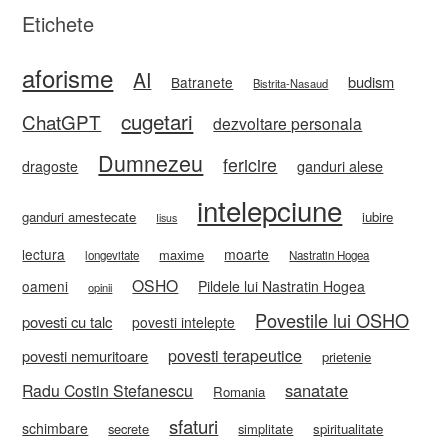
Etichete
aforisme
AI
budism
Batranete
Bistrita-Nasaud
cugetari
ChatGPT
dezvoltare personala
Dumnezeu
fericire
ganduri alese
dragoste
intelepciune
ganduri amestecate
iubire
Iisus
lectura
moarte
maxime
longevitate
Nastratin Hogea
OSHO
oameni
Pildele lui Nastratin Hogea
opinii
Povestile lui OSHO
povesti cu talc
povesti intelepte
povesti terapeutice
povesti nemuritoare
prietenie
sanatate
Radu Costin Stefanescu
Romania
sfaturi
schimbare
secrete
simplitate
spiritualitate