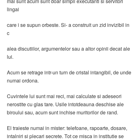
mai sunt acum sunt doar simpli executanti si servitori
lingai
care i se supun orbeste. Si- a construit un zid invizibil in
c
alea discutiilor, argumentelor sau a altor opinii decat ale
lui.
Acum se retrage intr-un turn de cristal intangibil, de unde
numai ordona.
Cuvintele lui sunt mai reci, mai calculate si adeseori
nerostite cu glas tare. Usile intotdeauna deschise ale
biroului sau, acum sunt inchise muritorilor de rand.
El traieste numai in mister: telefoane, rapoarte, dosare,
intalniri si plecari secrete. Tot ce misca in institutie se