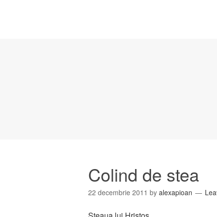
Colind de stea
22 decembrie 2011
by
alexapioan
Lea
Steaua lui Hristos