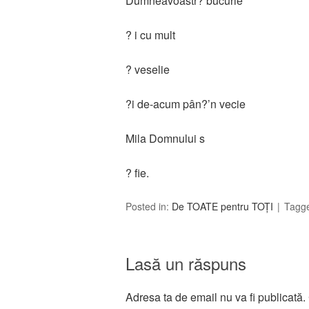
Dumneavoastr? bucurie
? i cu mult
? veselie
?i de-acum pân?’n vecie
Mila Domnului s
? fie.
Posted in:
De TOATE pentru TOȚI
Tagg
Lasă un răspuns
Adresa ta de email nu va fi publicată.