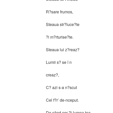
R?sare frumos,
Steaua str?luce?te
?i m?rturise?te.
Steaua lui z?reaz?
Lumii s? se î n
creaz?,
C? azi s-a n?scut
Cel f?r’ de-nceput.
De când cer ?i lumea toa