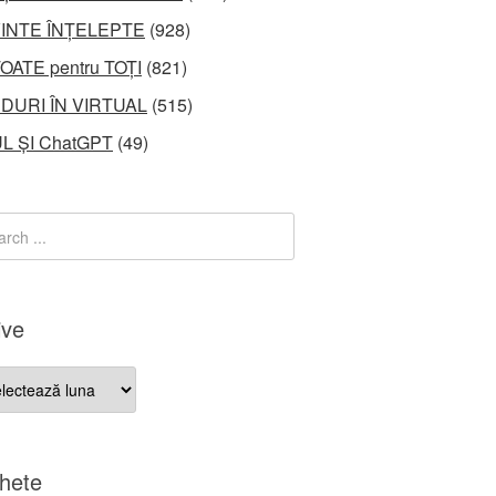
INTE ÎNȚELEPTE
(928)
OATE pentru TOȚI
(821)
DURI ÎN VIRTUAL
(515)
L ȘI ChatGPT
(49)
ive
ve
chete