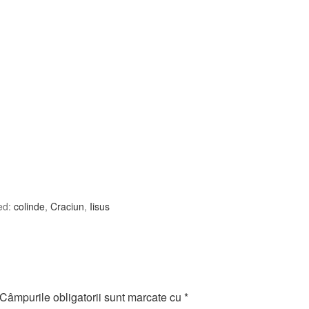
ed:
colinde
,
Craciun
,
Iisus
Câmpurile obligatorii sunt marcate cu
*