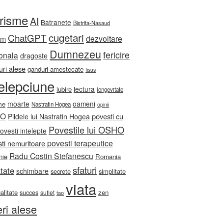
orisme
AI
Batranete
Bistrita-Nasaud
cugetari
ChatGPT
dezvoltare
sm
Dumnezeu
fericire
onala
dragoste
ri alese
ganduri amestecate
Iisus
telepciune
lectura
iubire
longevitate
moarte
oameni
me
Nastratin Hogea
opinii
HO
povesti cu
Pildele lui Nastratin Hogea
Povestile lui OSHO
ovesti intelepte
povesti terapeutice
ti nemuritoare
Radu Costin Stefanescu
nie
Romania
sfaturi
tate
schimbare
secrete
simplitate
viata
ualitate
zen
succes
suflet
tao
eri alese