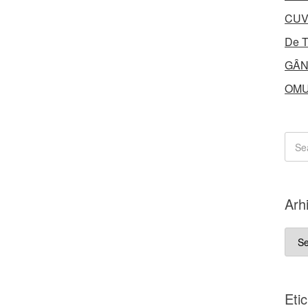
CUV
De T
GÂN
OMU
Arh
Arhi
Eti