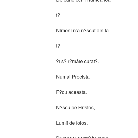
t?
Nimeni n’a n?scut din fa
t?
?i s? r?mâie curat?.
Numai Precista
F?cu aceasta.
N?scu pe Hristos,
Lumii de folos.