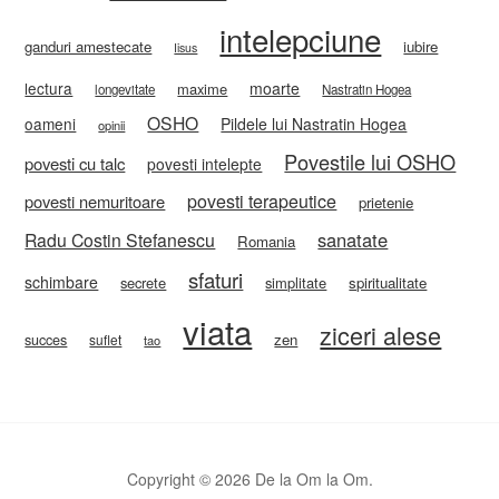
intelepciune
ganduri amestecate
iubire
Iisus
lectura
moarte
maxime
longevitate
Nastratin Hogea
OSHO
oameni
Pildele lui Nastratin Hogea
opinii
Povestile lui OSHO
povesti cu talc
povesti intelepte
povesti terapeutice
povesti nemuritoare
prietenie
sanatate
Radu Costin Stefanescu
Romania
sfaturi
schimbare
secrete
simplitate
spiritualitate
viata
ziceri alese
zen
succes
suflet
tao
Copyright © 2026 De la Om la Om.