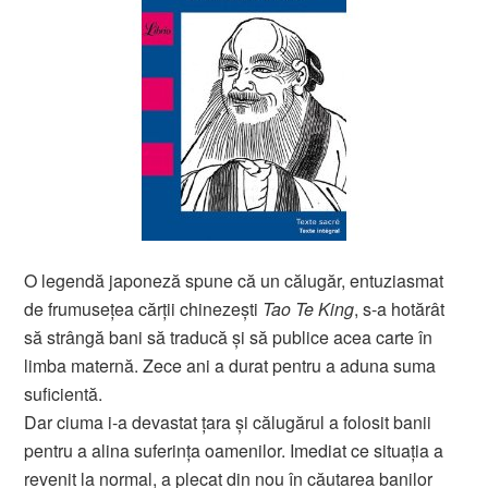
O legendă japoneză spune că un călugăr, entuziasmat
de frumuseţea cărţii chinezeşti
Tao Te King
, s-a hotărât
să strângă bani să traducă şi să publice acea carte în
limba maternă. Zece ani a durat pentru a aduna suma
suficientă.
Dar ciuma i-a devastat ţara şi călugărul a folosit banii
pentru a alina suferinţa oamenilor. Imediat ce situaţia a
revenit la normal, a plecat din nou în căutarea banilor