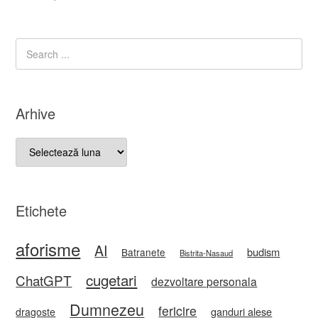
Arhive
Arhive
Etichete
aforisme
AI
budism
Batranete
Bistrita-Nasaud
cugetari
ChatGPT
dezvoltare personala
Dumnezeu
fericire
ganduri alese
dragoste