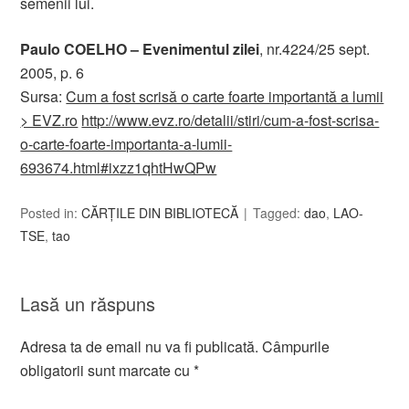
semenii lui.
Paulo COELHO – Evenimentul zilei
, nr.4224/25 sept.
2005, p. 6
Sursa:
Cum a fost scrisă o carte foarte importantă a lumii
> EVZ.ro
http://www.evz.ro/detalii/stiri/cum-a-fost-scrisa-
o-carte-foarte-importanta-a-lumii-
693674.html#ixzz1qhtHwQPw
Posted in:
CĂRȚILE DIN BIBLIOTECĂ
Tagged:
dao
,
LAO-
TSE
,
tao
Lasă un răspuns
Adresa ta de email nu va fi publicată.
Câmpurile
obligatorii sunt marcate cu
*