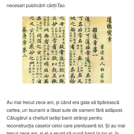
necesari publicării cărţii
Tao
.
Au mai trecut zece ani, şi când era gata să tipărească
cartea, un tsunami a lăsat sute de oameni fără adăpost.
Călugărul a cheltuit iarăşi banii strânşi pentru
reconstrucţia caselor celor care pierduseră tot. Şi au mai
trecut zece ani, şi el a reuşit să pună banii la loc şi, în