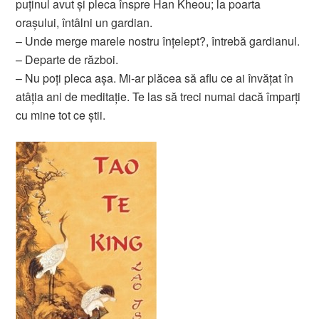
puţinul avut şi pleca înspre Han Kheou; la poarta
oraşului, întâlni un gardian.
– Unde merge marele nostru înţelept?, întrebă gardianul.
– Departe de război.
– Nu poţi pleca aşa. Mi-ar plăcea să aflu ce ai învăţat în
atâţia ani de meditaţie. Te las să treci numai dacă împarţi
cu mine tot ce ştii.