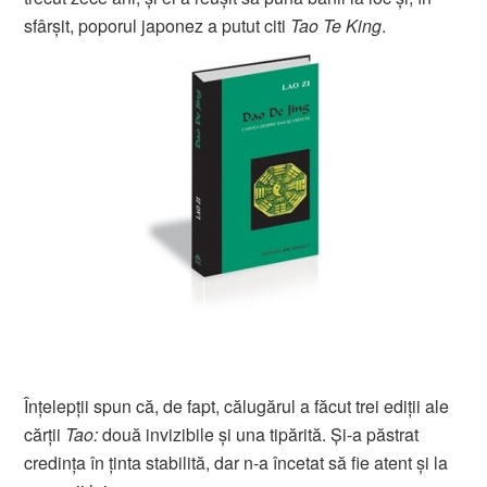
sfârşit, poporul japonez a putut citi
Tao Te King
.
Înţelepţii spun că, de fapt, călugărul a făcut trei ediţii ale
cărţii
Tao:
două invizibile şi una tipărită. Şi-a păstrat
credinţa în ţinta stabilită, dar n-a încetat să fie atent şi la