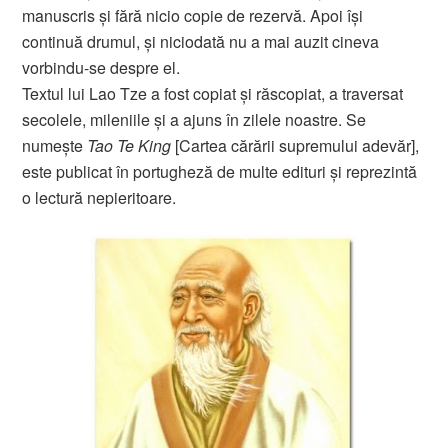
manuscris şi fără nicio copie de rezervă. Apoi îşi
continuă drumul, şi niciodată nu a mai auzit cineva
vorbindu-se despre el.
Textul lui Lao Tze a fost copiat şi răscopiat, a traversat
secolele, mileniile şi a ajuns în zilele noastre. Se
numeşte
Tao Te King
[Cartea cărării supremului adevăr],
este publicat în portugheză de multe edituri şi reprezintă
o lectură nepieritoare.