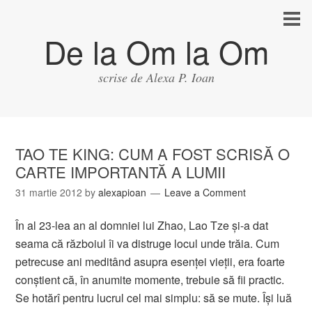
De la Om la Om
scrise de Alexa P. Ioan
TAO TE KING: CUM A FOST SCRISĂ O
CARTE IMPORTANTĂ A LUMII
31 martie 2012
by
alexapioan
Leave a Comment
În al 23-lea an al domniei lui Zhao, Lao Tze şi-a dat
seama că războiul îi va distruge locul unde trăia. Cum
petrecuse ani meditând asupra esenţei vieţii, era foarte
conştient că, în anumite momente, trebuie să fii practic.
Se hotărî pentru lucrul cel mai simplu: să se mute. Îşi luă