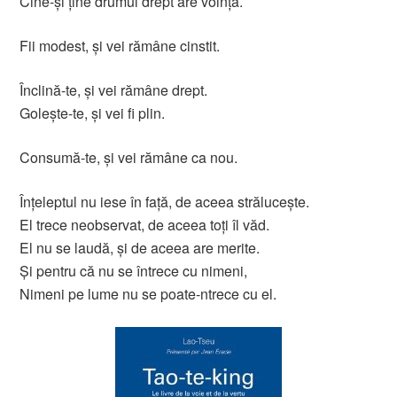
Cine-şi ţine drumul drept are voinţă.
Fii modest, şi vei rămâne cinstit.
Înclină-te, şi vei rămâne drept.
Goleşte-te, şi vei fi plin.
Consumă-te, şi vei rămâne ca nou.
Înţeleptul nu iese în faţă, de aceea străluceşte.
El trece neobservat, de aceea toţi îl văd.
El nu se laudă, şi de aceea are merite.
Şi pentru că nu se întrece cu nimeni,
Nimeni pe lume nu se poate-ntrece cu el.