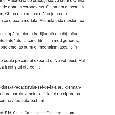
 tine. Puterea ta se prăbușește. Ai creat o Chină
te de apariția coronavirus, China era cunoscută
m, China este cunoscută ca țara care
ea cu o boală mortală. Aceasta este moștenirea
c după “prietenia tradițională a cetățenilor
rietenie” atunci când trimiți, în mod generos,
 prietenie, aș numi-o imperialism ascuns în
-o boală pe care ai exportat-o. Nu vei reuși. Mai
fi sfârșitul tău politic.
-dura-a-redactorului-sef-de-la-ziarul-german-
aboratoarele-voastre-ar-fi-la-fel-de-sigure-ca-
t-coronavirus-puterea.html
ed:
Bild
,
China
,
Coronavirus
,
Germania
,
Julian