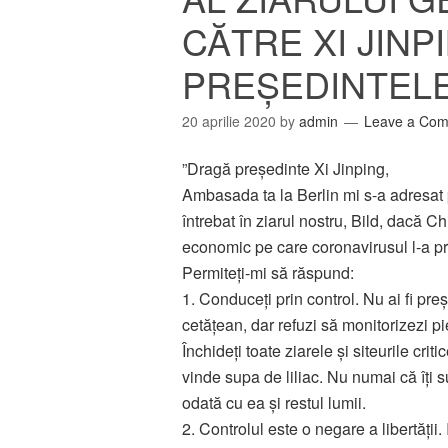
CĂTRE XI JINP
PREȘEDINTELE
20 aprilie 2020
by
admin
Leave a Co
”Dragă președinte Xi Jinping,
Ambasada ta la Berlin mi s-a adresat 
întrebat în ziarul nostru, Bild, dacă C
economic pe care coronavirusul l-a p
Permiteți-mi să răspund:
1. Conduceți prin control. Nu ai fi preș
cetățean, dar refuzi să monitorizezi p
Închideți toate ziarele și siteurile crit
vinde supa de liliac. Nu numai că îți s
odată cu ea și restul lumii.
2. Controlul este o negare a libertății.