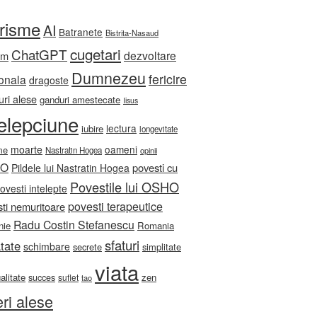
orisme
AI
Batranete
Bistrita-Nasaud
cugetari
ChatGPT
dezvoltare
sm
Dumnezeu
fericire
onala
dragoste
ri alese
ganduri amestecate
Iisus
telepciune
lectura
iubire
longevitate
moarte
oameni
me
Nastratin Hogea
opinii
HO
povesti cu
Pildele lui Nastratin Hogea
Povestile lui OSHO
ovesti intelepte
povesti terapeutice
ti nemuritoare
Radu Costin Stefanescu
nie
Romania
sfaturi
tate
schimbare
secrete
simplitate
viata
ualitate
zen
succes
suflet
tao
eri alese