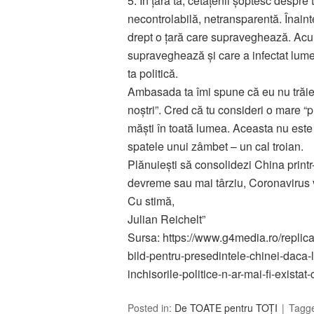
5. În țara ta, cetățenii șoptesc despre
necontrolabilă, netransparentă. Înain
drept o țară care supraveghează. Acu
supraveghează și care a infectat lum
ta politică.
Ambasada ta îmi spune că eu nu trăies
noștri”. Cred că tu consideri o mare “p
măști în toată lumea. Aceasta nu este
spatele unui zâmbet – un cal troian.
Plănuiești să consolidezi China printr
devreme sau mai târziu, Coronavirus va 
Cu stimă,
Julian Reichelt”
Sursa: https://www.g4media.ro/replica
bild-pentru-presedintele-chinei-daca-l
inchisorile-politice-n-ar-mai-fi-exista
Posted in:
De TOATE pentru TOȚI
Tagg