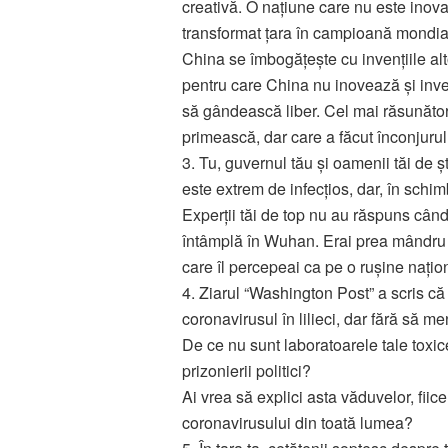
creativă. O națiune care nu este inova
transformat țara în campioană mondială
China se îmbogățește cu invențiile alto
pentru care China nu inovează și invent
să gândească liber. Cel mai răsunător
primească, dar care a făcut înconjurul
3. Tu, guvernul tău și oamenii tăi de șt
este extrem de infecțios, dar, în schim
Experții tăi de top nu au răspuns când 
întâmplă în Wuhan. Erai prea mândru ș
care îl percepeai ca pe o rușine națio
4. Ziarul “Washington Post” a scris c
coronavirusul în lilieci, dar fără să m
De ce nu sunt laboratoarele tale toxice
prizonierii politici?
Ai vrea să explici asta văduvelor, fiicelor
coronavirusului din toată lumea?