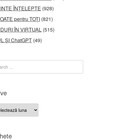
INTE ÎNȚELEPTE
(928)
OATE pentru TOȚI
(821)
DURI ÎN VIRTUAL
(515)
L ȘI ChatGPT
(49)
ive
ve
chete