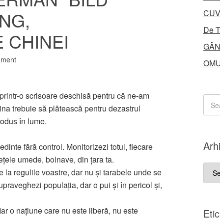
ING,
CUV
De T
 CHINEI
GÂN
mment
OMU
printr-o scrisoare deschisă pentru că ne-am
hina trebuie să plătească pentru dezastrul
rodus în lume.
Arh
edinte fără control. Monitorizezi totul, fiecare
iețele umede, bolnave, din țara ta.
Arhi
ice la regulile voastre, dar nu și tarabele unde se
upraveghezi populația, dar o pui și în pericol și,
 Iar o națiune care nu este liberă, nu este
Eti