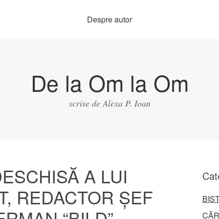
Despre autor
De la Om la Om
scrise de Alexa P. Ioan
ESCHISĂ A LUI
Cat
LT, REDACTOR ȘEF
BIS
ERMAN “BILD”
CĂR