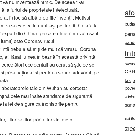
tivă nu inventează nimic. De aceea ți-ai
 la furtul de proprietate intelectuală.
af
ra, în loc să aibă propriile invenții. Motivul
budi
ează este că tu nu îi lași pe tinerii din țara ta
 export din China (pe care nimeni nu voia să îl
pers
 lumii) este Coronavirusul.
gandu
iință trebuia să știți de mult că virusul Corona
in
b, ați lăsat lumea în beznă în această privință.
maxi
cercetători occidentali au cerut să știe ce se
OS
i prea naționalist pentru a spune adevărul, pe
talc
nală.
p
poves
ă laboratoarele tale din Wuhan au cercetat
ențină cele mai înalte standarde de siguranță.
priete
 la fel de sigure ca închisorile pentru
sana
spirit
, fiilor, soților, părinților victimelor
zic