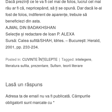
Dacă prezinţi ce le va fi cel mai de folos, lucrul cel mai
rău ar fi că, nepricepând, să ţi se opună. Dar dacă le-ai
fost de folos, indiferent de aparenţe, trebuie să
beneficiezi din asta.
AJMAL DIN BADAKHSHAN
Selecţie şi redactare de Ioan P. ALEXA
Sursă: Calea sufită/SHAH, Idries. – Bucureşti: Herald,
2001, pp. 233-234.
Posted in:
CUVINTE ÎNȚELEPTE
Tagged:
intelegere
,
literatura sufita
,
prezentare
,
Sufism
,
teorii literare
Lasă un răspuns
Adresa ta de email nu va fi publicată.
Câmpurile
obligatorii sunt marcate cu
*