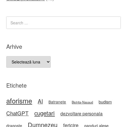
Arhive
Arhive
Etichete
aforisme
AI
budism
Batranete
Bistrita-Nasaud
cugetari
ChatGPT
dezvoltare personala
Dumnezeu
fericire
ganduri alese
dragoste