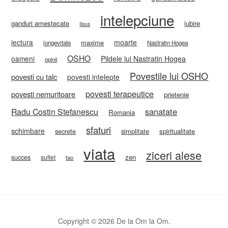
intelepciune
ganduri amestecate
iubire
Iisus
lectura
moarte
maxime
longevitate
Nastratin Hogea
OSHO
oameni
Pildele lui Nastratin Hogea
opinii
Povestile lui OSHO
povesti cu talc
povesti intelepte
povesti terapeutice
povesti nemuritoare
prietenie
sanatate
Radu Costin Stefanescu
Romania
sfaturi
schimbare
secrete
simplitate
spiritualitate
viata
ziceri alese
zen
succes
suflet
tao
Copyright © 2026 De la Om la Om.