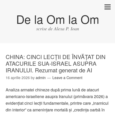
De la Om la Om
scrise de Alexa P. Ioan
CHINA: CINCI LECȚII DE ÎNVĂȚAT DIN
ATACURILE SUA-ISRAEL ASUPRA
IRANULUI. Rezumat generat de AI
16 aprilie 2026
by
admin
Leave a Comment
Analiza armatei chineze după prima lună de atacuri
americano-israeliene asupra Iranului (primăvara 2026) a
evidențiat cinci lecții fundamentale, printre care „inamicul
din interior” ca amenințare mortală și „credința oarbă în