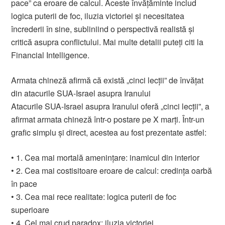
pace” ca eroare de calcul. Aceste învățăminte includ
logica puterii de foc, iluzia victoriei și necesitatea
încrederii în sine, subliniind o perspectivă realistă și
critică asupra conflictului. Mai multe detalii puteți citi la
Financial Intelligence.
Armata chineză afirmă că există „cinci lecții” de învățat
din atacurile SUA-Israel asupra Iranului
Atacurile SUA-Israel asupra Iranului oferă „cinci lecții”, a
afirmat armata chineză într-o postare pe X marți. Într-un
grafic simplu și direct, acestea au fost prezentate astfel:
• 1. Cea mai mortală amenințare: inamicul din interior
• 2. Cea mai costisitoare eroare de calcul: credința oarbă
în pace
• 3. Cea mai rece realitate: logica puterii de foc
superioare
• 4. Cel mai crud paradox: iluzia victoriei