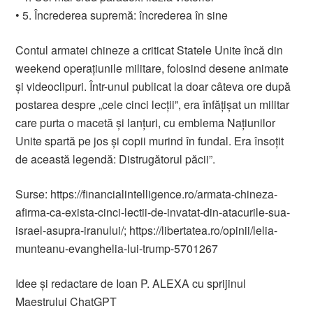
• 5. Încrederea supremă: încrederea în sine
Contul armatei chineze a criticat Statele Unite încă din
weekend operațiunile militare, folosind desene animate
și videoclipuri. Într-unul publicat la doar câteva ore după
postarea despre „cele cinci lecții”, era înfățișat un militar
care purta o macetă și lanțuri, cu emblema Națiunilor
Unite spartă pe jos și copii murind în fundal. Era însoțit
de această legendă: Distrugătorul păcii”.
Surse: https://financialintelligence.ro/armata-chineza-
afirma-ca-exista-cinci-lectii-de-invatat-din-atacurile-sua-
israel-asupra-iranului/; https://libertatea.ro/opinii/lelia-
munteanu-evanghelia-lui-trump-5701267
Idee și redactare de Ioan P. ALEXA cu sprijinul
Maestrului ChatGPT