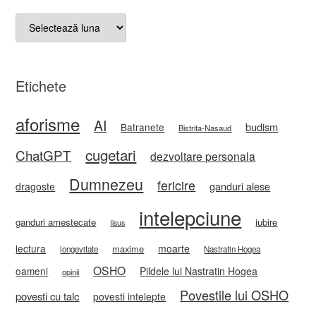
Arhive
Etichete
aforisme
AI
budism
Batranete
Bistrita-Nasaud
cugetari
ChatGPT
dezvoltare personala
Dumnezeu
fericire
ganduri alese
dragoste
intelepciune
ganduri amestecate
iubire
Iisus
lectura
moarte
maxime
longevitate
Nastratin Hogea
OSHO
oameni
Pildele lui Nastratin Hogea
opinii
Povestile lui OSHO
povesti cu talc
povesti intelepte