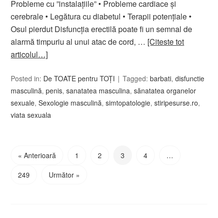
Probleme cu ”instalațiile” • Probleme cardiace și
cerebrale • Legătura cu diabetul • Terapii potențiale •
Osul pierdut Disfuncția erectilă poate fi un semnal de
alarmă timpuriu al unui atac de cord, …
[Citeste tot
articolul…]
Posted in:
De TOATE pentru TOȚI
Tagged:
barbati
,
disfunctie
masculină
,
penis
,
sanatatea masculina
,
sănatatea organelor
sexuale
,
Sexologie masculină
,
simtopatologie
,
stiripesurse.ro
,
viata sexuala
« Anterioară
1
2
3
4
…
249
Următor »