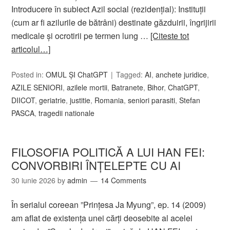
Introducere în subiect Azil social (rezidențial): Instituții
(cum ar fi azilurile de bătrâni) destinate găzduirii, îngrijirii
medicale și ocrotirii pe termen lung …
[Citeste tot
articolul…]
Posted in:
OMUL ȘI ChatGPT
Tagged:
AI
,
anchete juridice
,
AZILE SENIORI
,
azilele mortii
,
Batranete
,
Bihor
,
ChatGPT
,
DIICOT
,
geriatrie
,
justitie
,
Romania
,
seniori parasiti
,
Stefan
PASCA
,
tragedii nationale
FILOSOFIA POLITICĂ A LUI HAN FEI:
CONVORBIRI ÎNȚELEPTE CU AI
30 iunie 2026
by
admin
14 Comments
În serialul coreean ”Prințesa Ja Myung”, ep. 14 (2009)
am aflat de existența unei cărți deosebite al acelei