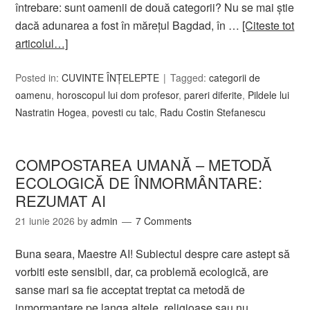
întrebare: sunt oamenii de două categorii? Nu se mai ştie
dacă adunarea a fost în măreţul Bagdad, în …
[Citeste tot
articolul…]
Posted in:
CUVINTE ÎNȚELEPTE
Tagged:
categorii de
oamenu
,
horoscopul lui dom profesor
,
pareri diferite
,
Pildele lui
Nastratin Hogea
,
povesti cu talc
,
Radu Costin Stefanescu
COMPOSTAREA UMANĂ – METODĂ
ECOLOGICĂ DE ÎNMORMÂNTARE:
REZUMAT AI
21 iunie 2026
by
admin
7 Comments
Buna seara, Maestre AI! Subiectul despre care astept să
vorbiti este sensibil, dar, ca problemă ecologică, are
sanse mari sa fie acceptat treptat ca metodă de
inmormantare pe langa altele, religioase sau nu,