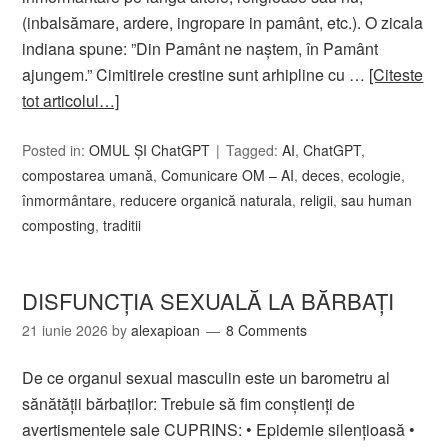
(inbalsămare, ardere, ingropare in pamânt, etc.). O zicala
indiana spune: ”Din Pamânt ne naștem, în Pamânt
ajungem.” Cimitirele crestine sunt arhipline cu …
[Citeste
tot articolul…]
Posted in:
OMUL ȘI ChatGPT
Tagged:
AI
,
ChatGPT
,
compostarea umană
,
Comunicare OM – AI
,
deces
,
ecologie
,
înmormântare
,
reducere organică naturala
,
religii
,
sau human
composting
,
traditii
DISFUNCȚIA SEXUALĂ LA BĂRBAȚI
21 iunie 2026
by
alexapioan
8 Comments
De ce organul sexual masculin este un barometru al
sănătății bărbaților: Trebuie să fim conștienți de
avertismentele sale CUPRINS: • Epidemie silențioasă •