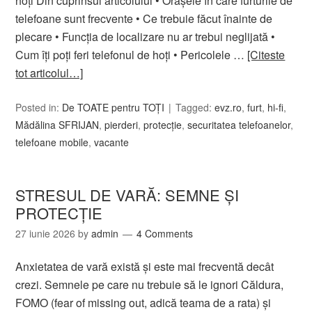
hoți Din cuprinsul articolului • Orașele în care furturile de
telefoane sunt frecvente • Ce trebuie făcut înainte de
plecare • Funcția de localizare nu ar trebui neglijată •
Cum îți poți feri telefonul de hoți • Pericolele …
[Citeste
tot articolul…]
Posted in:
De TOATE pentru TOȚI
Tagged:
evz.ro
,
furt
,
hi-fi
,
Mădălina SFRIJAN
,
pierderi
,
protecţie
,
securitatea telefoanelor
,
telefoane mobile
,
vacante
STRESUL DE VARĂ: SEMNE ȘI
PROTECȚIE
27 iunie 2026
by
admin
4 Comments
Anxietatea de vară există și este mai frecventă decât
crezi. Semnele pe care nu trebuie să le ignori Căldura,
FOMO (fear of missing out, adică teama de a rata) și