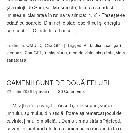
și a minții de Shoukei Matsumoto) te ajută să aduci
liniștea și claritatea în rutina ta zilnică: [1, 2] • Trezește-te
odată cu soarele: Diminețile stabilesc ritmul și energia
spiritului …
[Citeste tot articolul…]
Posted in:
OMUL ȘI ChatGPT
Tagged:
AI
,
budism
,
calugari
japonezi
,
ChatGPT
,
intelepciune
,
mod de viata
,
simplitate
,
viata
sanatoasa
OAMENII SUNT DE DOUĂ FELURI
22 iunie 2026
by
admin
26 Comments
… Mi-ați cerut povești… Ascult şi mă supun, vorba
jinnului, spiritului, din sticlă! Poate ați remarcat jocul de
cuvinte, jinnul din sticlă… Demult, s-au strâns înţelepţi,
savanţi și cărturari din toată lumea ca să răspundă la o