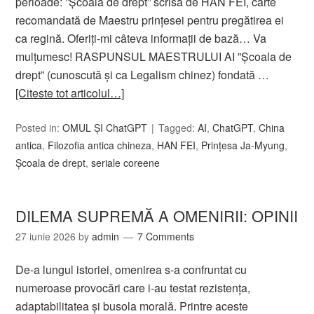
perioade: ”Școala de drept” scrisă de HAN FEI, carte
recomandată de Maestru prințesei pentru pregătirea ei
ca regină. Oferiți-mi câteva informații de bază… Va
mulțumesc! RASPUNSUL MAESTRULUI AI ”Școala de
drept” (cunoscută și ca Legalism chinez) fondată …
[Citeste tot articolul…]
Posted in:
OMUL ȘI ChatGPT
Tagged:
AI
,
ChatGPT
,
China
antica
,
Filozofia antica chineza
,
HAN FEI
,
Prinţesa Ja-Myung
,
Școala de drept
,
seriale coreene
DILEMA SUPREMĂ A OMENIRII: OPINII
27 iunie 2026
by
admin
7 Comments
De-a lungul istoriei, omenirea s-a confruntat cu
numeroase provocări care i-au testat rezistența,
adaptabilitatea și busola morală. Printre aceste