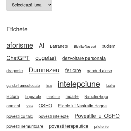
Arhive
Etichete
aforisme
AI
budism
Batranete
Bistrita-Nasaud
cugetari
ChatGPT
dezvoltare personala
Dumnezeu
fericire
ganduri alese
dragoste
intelepciune
ganduri amestecate
iubire
Iisus
lectura
moarte
maxime
longevitate
Nastratin Hogea
OSHO
oameni
Pildele lui Nastratin Hogea
opinii
Povestile lui OSHO
povesti cu talc
povesti intelepte
povesti terapeutice
povesti nemuritoare
prietenie