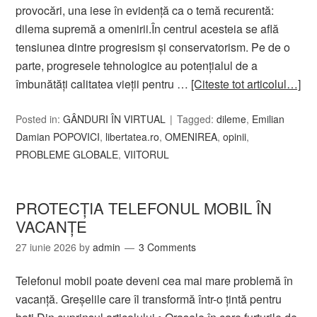
provocări, una iese în evidență ca o temă recurentă:
dilema supremă a omenirii.În centrul acesteia se află
tensiunea dintre progresism și conservatorism. Pe de o
parte, progresele tehnologice au potențialul de a
îmbunătăți calitatea vieții pentru …
[Citeste tot articolul…]
Posted in:
GÂNDURI ÎN VIRTUAL
Tagged:
dileme
,
Emilian
Damian POPOVICI
,
libertatea.ro
,
OMENIREA
,
opinii
,
PROBLEME GLOBALE
,
VIITORUL
PROTECȚIA TELEFONUL MOBIL ÎN
VACANȚE
27 iunie 2026
by
admin
3 Comments
Telefonul mobil poate deveni cea mai mare problemă în
vacanță. Greșelile care îl transformă într-o țintă pentru