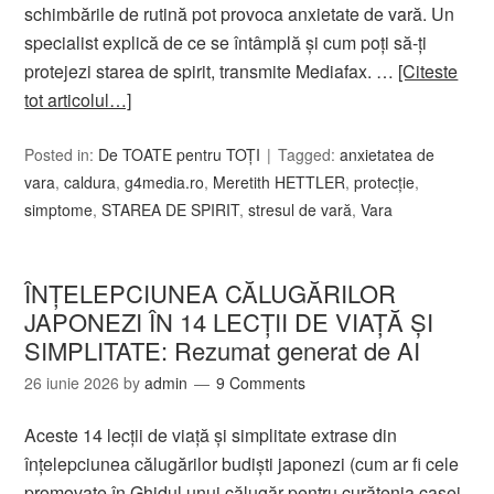
schimbările de rutină pot provoca anxietate de vară. Un
specialist explică de ce se întâmplă și cum poți să-ți
protejezi starea de spirit, transmite Mediafax. …
[Citeste
tot articolul…]
Posted in:
De TOATE pentru TOȚI
Tagged:
anxietatea de
vara
,
caldura
,
g4media.ro
,
Meretith HETTLER
,
protecţie
,
simptome
,
STAREA DE SPIRIT
,
stresul de vară
,
Vara
ÎNȚELEPCIUNEA CĂLUGĂRILOR
JAPONEZI ÎN 14 LECȚII DE VIAȚĂ ȘI
SIMPLITATE: Rezumat generat de AI
26 iunie 2026
by
admin
9 Comments
Aceste 14 lecții de viață și simplitate extrase din
înțelepciunea călugărilor budiști japonezi (cum ar fi cele
promovate în Ghidul unui călugăr pentru curățenia casei