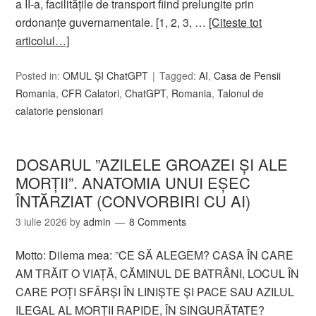
a II-a, facilitățile de transport fiind prelungite prin
ordonanțe guvernamentale. [1, 2, 3, …
[Citeste tot
articolul…]
Posted in:
OMUL ȘI ChatGPT
Tagged:
AI
,
Casa de Pensii
Romania
,
CFR Calatori
,
ChatGPT
,
Romania
,
Talonul de
calatorie pensionari
DOSARUL ”AZILELE GROAZEI ȘI ALE
MORȚII”. ANATOMIA UNUI EȘEC
ÎNTĂRZIAT (CONVORBIRI CU AI)
3 iulie 2026
by
admin
8 Comments
Motto: Dilema mea: ”CE SĂ ALEGEM? CASA ÎN CARE
AM TRĂIT O VIAȚĂ, CĂMINUL DE BATRÂNI, LOCUL ÎN
CARE POȚI SFÂRȘI ÎN LINIȘTE ȘI PACE SAU AZILUL
ILEGAL AL MORȚII RAPIDE, ÎN SINGURĂTATE?