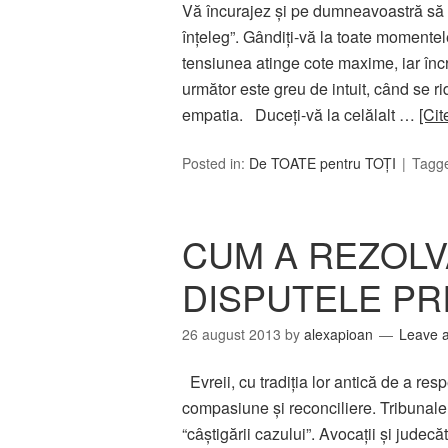
Vă încurajez şi pe dumneavoastră să 
înţeleg”. Gândiţi-vă la toate momentel
tensiunea atinge cote maxime, iar înc
următor este greu de intuit, când se rid
empatia. Duceţi-vă la celălalt …
[Cit
Posted in:
De TOATE pentru TOȚI
Tagg
CUM A REZOLV
DISPUTELE PRI
26 august 2013
by
alexapioan
Leave 
Evreii, cu tradiţia lor antică de a r
compasiune şi reconciliere. Tribunal
“câştigării cazului”. Avocaţii şi judecă