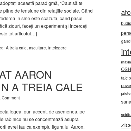
adoptaţi această paradigmă, “Caut să te
af
e pline de tensiune din relaţiile sociale. Când
rederea în sine este scăzută, când pasul
budi
ică ziduri, faceţi un experiment şi încercaţi
pers
este tot articolul…]
gandu
ed:
A treia cale
,
ascultare
,
intelegere
in
maxi
OS
AT AARON
talc
p
N A TREIA CALE
poves
priete
a Comment
sana
especta legea, pun accent, de asemenea, pe
spirit
ele rabinice nu se concentrează asupra
zic
torii evrei iau ca exemplu figura lui Aaron,