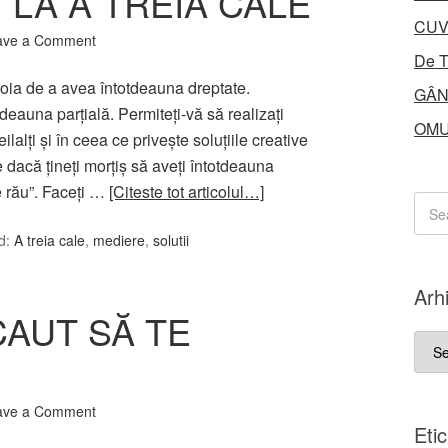
I LA A TREIA CALE
CUV
ave a Comment
De T
voia de a avea întotdeauna dreptate.
GÂN
tdeauna parţială. Permiteţi-vă să realizaţi
OMU
ilalţi şi în ceea ce priveşte soluţiile creative
e dacă ţineţi morţiş să aveţi întotdeauna
e rău”. Faceţi …
[Citeste tot articolul…]
d:
A treia cale
,
mediere
,
solutii
Arh
CAUT SĂ TE
Arhi
ave a Comment
Eti