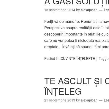
A GĂSI SOLUŢI
13 septembrie 2014
by
alexapioan
Le
Feriţi-vă de mândrie. Renunţaţi la ne
Perspectiva asupra realităţii este înto
descoperiri importante în relaţiile cu ce
care nu vor putea fi niciodată realizat
dreptate. Învăţaţi să spuneţi “Îmi par
Posted in:
CUVINTE ÎNȚELEPTE
Tagge
TE ASCULT ŞI 
ÎNŢELEG
21 septembrie 2013
by
alexapioan
Le