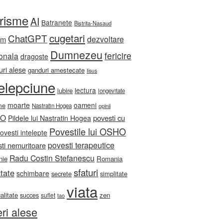
orisme
AI
Batranete
Bistrita-Nasaud
cugetari
ChatGPT
dezvoltare
sm
Dumnezeu
fericire
onala
dragoste
ri alese
ganduri amestecate
Iisus
telepciune
lectura
iubire
longevitate
moarte
oameni
me
Nastratin Hogea
opinii
HO
povesti cu
Pildele lui Nastratin Hogea
Povestile lui OSHO
ovesti intelepte
povesti terapeutice
ti nemuritoare
Radu Costin Stefanescu
nie
Romania
sfaturi
tate
schimbare
secrete
simplitate
viata
ualitate
zen
succes
suflet
tao
eri alese