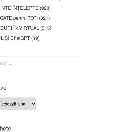
INTE ÎNȚELEPTE
(928)
OATE pentru TOȚI
(821)
DURI ÎN VIRTUAL
(515)
L ȘI ChatGPT
(49)
ive
ve
chete