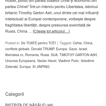
Rusiei, politic din partea Statelor Unite și economic din
partea Chinei” Într-un interviu pentru Libertatea, istoricul
britanic Timothy Garton Ash, unul dintre cei mai influenți
intelectuali ai Europei contemporane, vorbește despre
fragilitatea libertății, despre presiunea exercitată de
Rusia, China …
[Citeste tot articolul…]
Posted in:
De TOATE pentru TOȚI
Tagged:
Cehia
,
China
,
conflicte globale
,
Donald TRUMP
,
Europa
,
Gaza
,
Israel
,
libertatea.ro
,
Romania
,
Rusia
,
SUA
,
TIMOTHY GARTON ASH
,
Uniunea Europeana
,
Vaclav Havel
,
Vladimir Putin
,
Volodimir
Zelenski. Europa
,
XI JINPING
Categorii
BISTRIȚA DE NĂSĂUD
(49)