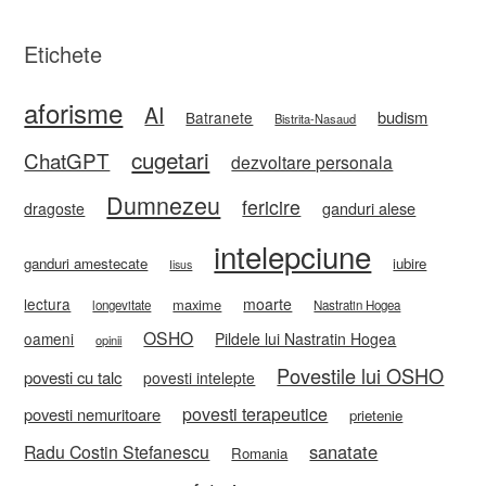
Etichete
aforisme
AI
budism
Batranete
Bistrita-Nasaud
cugetari
ChatGPT
dezvoltare personala
Dumnezeu
fericire
ganduri alese
dragoste
intelepciune
ganduri amestecate
iubire
Iisus
lectura
moarte
maxime
longevitate
Nastratin Hogea
OSHO
oameni
Pildele lui Nastratin Hogea
opinii
Povestile lui OSHO
povesti cu talc
povesti intelepte
povesti terapeutice
povesti nemuritoare
prietenie
sanatate
Radu Costin Stefanescu
Romania