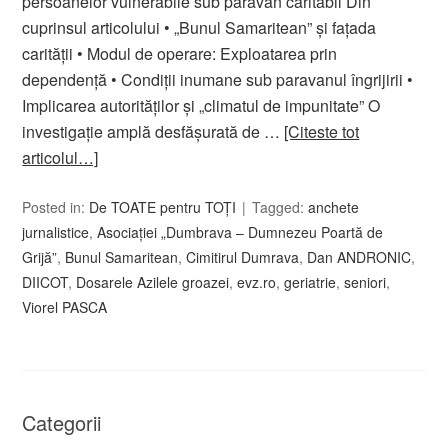
persoanelor vulnerabile sub paravan caritabil Din
cuprinsul articolului • „Bunul Samaritean” și fațada
carității • Modul de operare: Exploatarea prin
dependență • Condiții inumane sub paravanul îngrijirii •
Implicarea autorităților și „climatul de impunitate” O
investigație amplă desfășurată de …
[Citeste tot
articolul…]
Posted in:
De TOATE pentru TOȚI
Tagged:
anchete
jurnalistice
,
Asociației „Dumbrava – Dumnezeu Poartă de
Grijă”
,
Bunul Samaritean
,
Cimitirul Dumrava
,
Dan ANDRONIC
,
DIICOT
,
Dosarele Azilele groazei
,
evz.ro
,
geriatrie
,
seniori
,
Viorel PASCA
Categorii